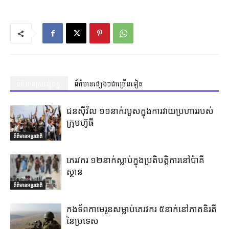
ព័ត៌មានស្រដៀងគ្នា
ព័ត៌មានផ្សេងៗជាច្រើនទៀត
ជនស៊ីវិល ១១នាក់របួសក្នុងការវាយប្រហាររបស់
ក្រុមហ៊ូធី
ព័ត៌មានអន្តរជាតិ
ភេរវករ ១២នាក់ស្លាប់ក្នុងប្រតិបត្តិការនៅប៉ាគី
ស្ថាន
ព័ត៌មានអន្តរជាតិ
កងទ័ពកាមេរូនសម្លាប់ភេរវករ ៥នាក់នៅភាគនិរតី
នៃប្រទេស