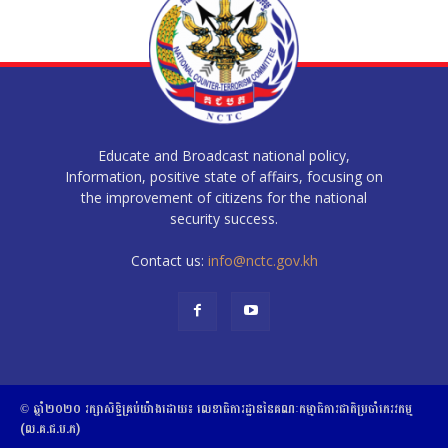
Educate and Broadcast national policy,
Information, positive state of affairs, focusing on
the improvement of citizens for the national
security success.
Contact us:
info@nctc.gov.kh
© ឆ្នាំ២០២០​ ​រក្សាសិទ្ធិ​គ្រប់យ៉ាង​ដោយ​៖​ ​លេខាធិការដ្ឋាននៃគណៈកម្មាធិការជាតិប្រចាំភេរវកម្ម
(ល.គ.ជ.ប.ភ)