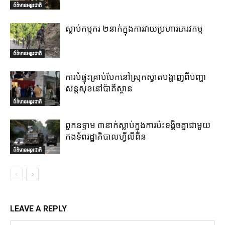
ព័ត៌មានអន្តរជាតិ
ស្លាប់កម្មករ ២នាក់ក្នុងការវាយប្រហារភេរវកម្ម
ព័ត៌មានអន្តរជាតិ
ការបំផ្ទុះគ្រាប់បែកនៅស្រុកស្វាតបង្ហាញពីបញ្ហា
សន្តសុខនៅប៉ាគីស្ថាន
ព័ត៌មានអន្តរជាតិ
ពួកឧទ្ទាម ៣នាក់ស្លាប់ក្នុងការប៉ះទង្គិចគ្នាជាមួយ
កងទ័ពរដ្ឋាភិបាលហ្វីលីពីន
ព័ត៌មានអន្តរជាតិ
LEAVE A REPLY