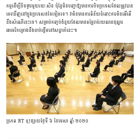
កម្មដើម្បីបិទទ្វារមួយរយៈសិន ប៉ុន្តែមិនបញ្ជាឱ្យមានការបិទប្រទេសដែលត្រូវបាន
គេឃើញនៅក្នុងប្រទេសដទៃទៀតទេ។ វាមិនមានការពិន័យចំពោះការមិនអើពើ
នឹងសំណើនេះទេ។ សម្រាប់កញ្ចប់ជំនួយដែលមានតម្លៃរាប់រយលានដុល្លារ
អាមេរិកគ្រោងនឹងចាប់ផ្តើមនៅសប្តាហ៍នេះ៕
ប្រភព RT ចុះផ្សាយថ្ងៃទី ៦ ខែមេសា ឆ្នាំ ២០២០