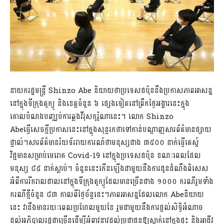
នាយករដ្ឋមន្រ្តី Shinzo Abe និយាយថាប្រទេសជប៉ុននឹងប្រកាសភាពអាសន្ន
នៅក្នុងទីក្រុងតូក្យូ និងខេត្តចំនួន ៦ ផ្សេងទៀតនៅព្រឹកថ្ងៃអង្គារនេះក្នុង
គោលបំណងបញ្ឈប់ការឆ្លងវីរុសកូរ៉ូណានេះ។ លោក Shinzo
Abeធ្វើសេចក្តីប្រកាសនេះនៅក្នុងសុន្ទរកថាទៅកាន់បណ្តាញសារព័ត៌មានផ្សាយ
ផ្ទាល់។សារព័ត៌មានរ៉យទ័ររាយការណ៍ថាមនុស្សជាង ៣៥០០ នាក់ធ្វើតេស្ត៍
វិជ្ជមានសម្រាប់មេរោគ Covid-19 នៅក្នុងប្រទេសជប៉ុន ខណៈពេលដែល
មនុស្ស ៨៥ នាក់ស្លាប់។ ចំនួននេះកើនឡើងជាមួយនឹងការជូនដំណឹងពិសេស
អំពីការរីករាលដាលនៅក្នុងទីក្រុងតូក្យូដែលមានច្រើនជាង ១០០០ ករណីរួមទាំង
ករណីថ្មីចំនួន ៨៣ កាលពីថ្ងៃច័ន្ទនេះ។ភាពអាសន្នដែលលោក Abeនិយាយ
នេះ វានឹងមានរយៈពេលប្រហែលមួយខែ រួមជាមួយនឹងការផ្តល់សិទ្ធិអំណាច
ដល់អភិបាលរដ្ឋជាច្រើនដើម្បីអំពាវនាវដល់ប្រជាជនឱ្យស្នាក់នៅក្នុងផ្ទះ និងអាជីវ