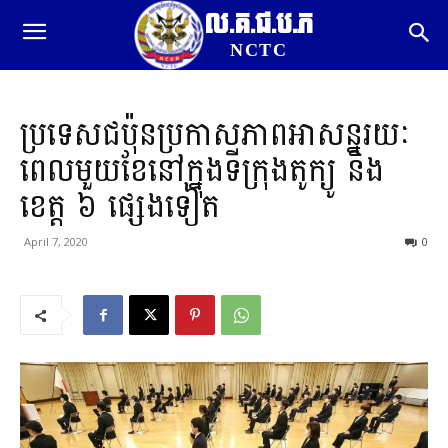
ល.គ.ជ.ប.ភ
NCTC
ប្រទេសជប៉ុនប្រកាសភាពអាសន្នរយៈ
ពេលមួយខែនៅក្នុងទីក្រុងតូក្យូ និង
ខេត្ត ៦ ផ្សេងទៀត
April 7, 2020
0