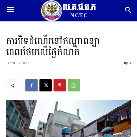
ល.គ.ជ.ប.ភ
NCTC
ការបិទដំណើរនៅឥណ្ឌាពន្យា
ពេលថែមលើថ្ងៃកំណត់
April 15, 2020
0