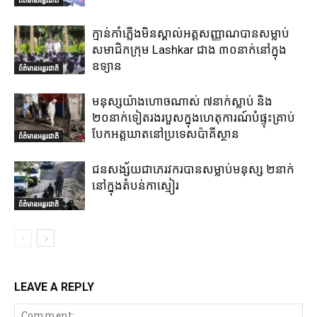
ព័ត៌មានអន្តរជាតិ
ក្មាន់កាំភ្លើងមិនស្គាល់អត្តសញ្ញាណបានសម្លាប់
សមាជិកក្រុម Lashkar ជាង ៣០នាក់នៅក្នុង
ឧទ្យាន
ព័ត៌មានអន្តរជាតិ
មនុស្សយ៉ាងហោចណាស់ ៧នាក់ស្លាប់ និង
២០នាក់ទៀតរងរបួសក្នុងហេតុការណ៍បំផ្ទុះគ្រាប់
បែកអត្តឃាតនៅប្រទេសប៉ាគីស្ថាន
ព័ត៌មានអន្តរជាតិ
ជនសង្ស័យជាភេរវករបានសម្លាប់មនុស្ស ២នាក់
នៅក្នុងតំបន់កាស្មៀរ
ព័ត៌មានអន្តរជាតិ
LEAVE A REPLY