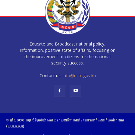
Educate and Broadcast national policy,
Information, positive state of affairs, focusing on
the improvement of citizens for the national
security success.
Contact us:
info@nctc.gov.kh
© ឆ្នាំ២០២០​ ​រក្សាសិទ្ធិ​គ្រប់យ៉ាង​ដោយ​៖​ ​លេខាធិការដ្ឋាននៃគណៈកម្មាធិការជាតិប្រចាំភេរវកម្ម
(ល.គ.ជ.ប.ភ)