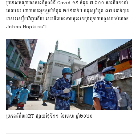
ប្រទេសឥណ្ឌាមានករណីឆ្លងជំងឺ Covid ១៩ ចំនួន ៧ ៦០០ ករណីមកទល់
ពេលនេះ ដោយមានអ្នកស្លាប់ចំនួន ២៤៩នាក់។ មនុស្សចំនួន ៧៧៤នាក់បាន
ជាសះស្បើយវិញហើយ នេះបើយោងតាមតួលេខចុងក្រោយបង្អស់របស់លោក
Johns Hopkins៕
ប្រភពព័ត៌មានRT ផ្សាយថ្ងៃទី១១ ខែមេសា ឆ្នាំ២០២០