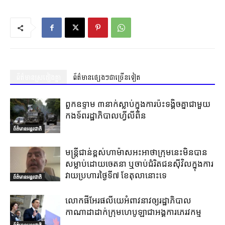
ព័ត៌មានស្រដៀងគ្នា
ព័ត៌មានផ្សេងៗជាច្រើនទៀត
ពួកឧទ្ទាម ៣នាក់ស្លាប់ក្នុងការប៉ះទង្គិចគ្នាជាមួយ
កងទ័ពរដ្ឋាភិបាលហ្វីលីពីន
ព័ត៌មានអន្តរជាតិ
មន្ត្រីជាន់ខ្ពស់ហាម៉ាសអះអាថាក្រុមនេះមិនបាន
សម្លាប់ដោយចេតនា ឬចាប់ជំរិតជនស៊ីវិលក្នុងការ
វាយប្រហារថ្ងៃទី៧ ខែតុលានោះទេ
ព័ត៌មានអន្តរជាតិ
លោកផីអែរផលីយេអំពាវនាវឲ្យរដ្ឋាភិបាល
កាណាដាដាក់ក្រុមហេបូឡាជាអង្គការភេរវកម្ម