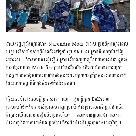
នាយករដ្ឋមន្រ្តីឥណ្ឌាលោក Narendra Modi បានសម្រេចចិត្តពន្យារពេល
បន្ថែមលើការបិទការធ្វើដំណើរនៅទូទាំងប្រទេសដែលគ្រោងនឹងបញ្ចប់នៅថ្ងៃ
អង្គារនេះ។ វិធានការនេះធ្វើឡើងក្រោយពីមានរដ្ឋជាច្រើនរាយការណ៍ថា ពួកគេ
បានជំរុញលោក Modi មិនឱ្យបញ្ចប់ការរឹតត្បិត បើទោះបីជាមានការព្រួយ
បារម្ភថា អាចបង្កផលប៉ះពាល់យ៉ាងធ្ងន់ធ្ងរដល់ប្រជាជនក្រីក្រចំនួនរាប់លាននាក់
ដែលចាកចេញពីទីក្រុងធំៗទៅតំបន់ជនបទ។
ឆ្លើយតបចំពោះសេចក្តីប្រកាសនេះ លោក រដ្ឋមន្រ្តីក្រុង Delhi មាន
ប្រសាសន៍ថា“ជំហររបស់ប្រទេសឥណ្ឌាប្រសើរជាងប្រទេសអភិវឌ្ឍន៍ជាច្រើន
ពីព្រោះយើងបានចាប់ផ្តើមបិទច្រកហើយ” ។ លោកបានព្រមានថា រាល់ការ
ចំណេញនឹងរងការបាត់បង់ ប្រសិនបើការបិទដំណើរត្រូវបានដកចេញវិញ។