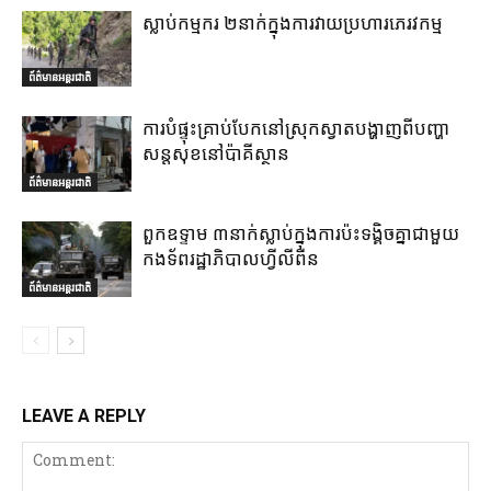
ស្លាប់កម្មករ ២នាក់ក្នុងការវាយប្រហារភេរវកម្ម
ព័ត៌មានអន្តរជាតិ
ការបំផ្ទុះគ្រាប់បែកនៅស្រុកស្វាតបង្ហាញពីបញ្ហា
សន្តសុខនៅប៉ាគីស្ថាន
ព័ត៌មានអន្តរជាតិ
ពួកឧទ្ទាម ៣នាក់ស្លាប់ក្នុងការប៉ះទង្គិចគ្នាជាមួយ
កងទ័ពរដ្ឋាភិបាលហ្វីលីពីន
ព័ត៌មានអន្តរជាតិ
LEAVE A REPLY