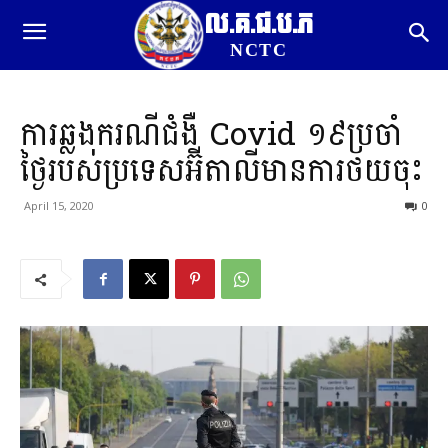
ល.គ.ជ.ប.ភ
NCTC
ការឆ្លងករណីជំងឺ Covid ១៩ប្រចាំ
ថ្ងៃរបស់ប្រទេសអ៊ីតាលីមានការថយចុះ
April 15, 2020
0