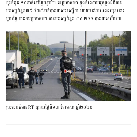
ចុះចំនួន ១០នាក់នៅថ្ងៃបន្ទាប់។ គេប្រកាសថា ក្នុងចំណោមអ្នកឆ្លងជំងឺមាន
មនុស្សចំនួន៣៥.៤៣៥នាក់បានជាសះស្បើយ ដោយនៅរយៈពេលមុននោះ
មួយថ្ងៃ មានការប្រកាសថា មានមនុស្សចំនួន ៣៤.២១១ បានជាស្បើយ៕
ប្រភពព័ត៌មានRT ផ្សាយថ្ងៃទី១៣ ខែមេសា ឆ្នាំ២០២០