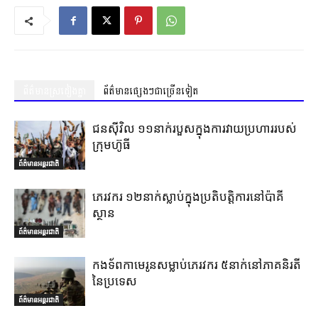
ព័ត៌មានស្រដៀងគ្នា
ព័ត៌មានផ្សេងៗជាច្រើនទៀត
ជនស៊ីវិល ១១នាក់របួសក្នុងការវាយប្រហាររបស់
ក្រុមហ៊ូធី
ព័ត៌មានអន្តរជាតិ
ភេរវករ ១២នាក់ស្លាប់ក្នុងប្រតិបត្តិការនៅប៉ាគី
ស្ថាន
ព័ត៌មានអន្តរជាតិ
កងទ័ពកាមេរូនសម្លាប់ភេរវករ ៥នាក់នៅភាគនិរតី
នៃប្រទេស
ព័ត៌មានអន្តរជាតិ