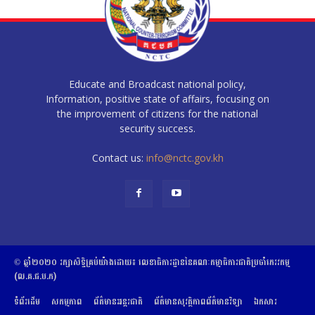
Educate and Broadcast national policy,
Information, positive state of affairs, focusing on
the improvement of citizens for the national
security success.
Contact us:
info@nctc.gov.kh
© ឆ្នាំ២០២០​ ​រក្សាសិទ្ធិ​គ្រប់យ៉ាង​ដោយ​៖​ ​លេខាធិការដ្ឋាននៃគណៈកម្មាធិការជាតិប្រចាំភេរវកម្ម
(ល.គ.ជ.ប.ភ)
ទំព័រដើម
សកម្មភាព
ព័ត៌មានអន្តរជាតិ
ព័ត៌មានសុវត្ថិភាពព័ត៌មានវិទ្យា
ឯកសារ