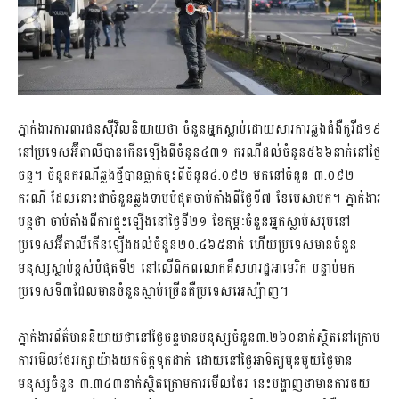
ភ្នាក់ងារការពារជនស៊ីវិលនិយាយថា ចំនួនអ្នកស្លាប់ដោយសារការឆ្លងជំងឺកូវីដ១៩
នៅប្រទេសអ៊ីតាលីបានកើនឡើងពីចំនួន៤៣១ ករណីដល់ចំនួន៥៦៦នាក់នៅថ្ងៃ
ចន្ទ។ ចំនួនករណីឆ្លងថ្មីបានធ្លាក់ចុះពីចំនួន៤.០៩២ មកនៅចំនួន ៣.០៩២
ករណី ដែលនោះជាចំនួនឆ្លងទាបបំផុតចាប់តាំងពីថ្ងៃទី៧ ខែមេសាមក។ ភ្នាក់ងារ
បន្តថា ចាប់តាំងពីការផ្ទុះឡើងនៅថ្ងៃទី២១ ខែកុម្ភៈចំនួនអ្នកស្លាប់សរុបនៅ
ប្រទេសអ៊ីតាលីកើនឡើងដល់ចំនួន២០.៤៦៥នាក់ ហើយប្រទេសមានចំនួន
មនុស្សស្លាប់ខ្ពស់បំផុតទី២ នៅលើពិភពលោកគឺសហរដ្ឋអាមេរិក បន្ទាប់មក
ប្រទេសទី៣ដែលមានចំនួនស្លាប់ច្រើនគឺប្រទេសអេស្ប៉ាញ។
ភ្នាក់ងារព័ត៌មាននិយាយថានៅថ្ងៃចន្ទមានមនុស្សចំនួន៣.២៦០នាក់ស្ថិតនៅក្រោម
ការមើលថែររក្សាយ៉ាងយកចិត្តទុកដាក់ ដោយនៅថ្ងៃអាទិត្យមុនមួយថ្ងៃមាន
មនុស្សចំនួន ៣.៣៤៣នាក់ស្ថិតក្រោមការមើលថែរ នេះបង្ហាញថាមានការថយ