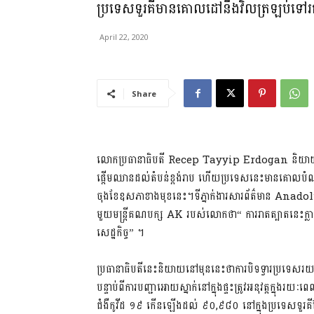
ប្រទេសទួរគីមានគោលដៅនឹងវិលត្រឡប់ទៅរក
April 22, 2020
Share
លោកប្រធានាធិបតី Recep Tayyip Erdogan និយាយកាលពីថ
ផ្តើមឈានដល់តំបន់ខ្ពង់រាប ហើយប្រទេសនេះមានគោលបំណងវិ
ចុងខែឧសភាខាងមុខនេះ។ទីភ្នាក់ងារសារព័ត៌មាន Anado
មួយមន្រ្តីគណបក្ស AK របស់លោកថា“ ការរាតត្បាតនេះក្លាយ
សេដ្ឋកិច្ច” ។
ប្រធានាធិបតីនេះនិយាយនៅមុននេះថាការបិទទ្វារប្រទេសរយៈពេល
បន្ទាប់ពីការបញ្ជាអោយស្នាក់នៅក្នុងផ្ទះត្រូវអនុវត្តក្នុង
ជំងឺកូវីដ ១៩ កើនឡើងដល់ ៩០,៩៨០ នៅក្នុងប្រទេសទួរគ