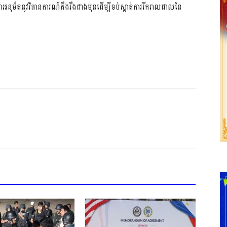
៉ាអនុម័តនូវវិធានការណ៍តឹងរឹងជាងមុនដើម្បីទប់ស្កាត់ការរីករាលដាលនៃ