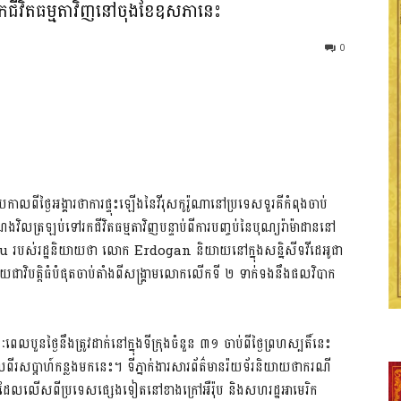
ជីវិតធម្មតាវិញនៅចុងខែឧសភានេះ
0
្ងៃអង្គារថាការផ្ទុះឡើងនៃវីរុសកូរ៉ូណានៅប្រទេសទួរគីកំពុងចាប់
លត្រឡប់ទៅរកជីវិតធម្មតាវិញបន្ទាប់ពីការបញ្ចប់នៃបុណ្យរ៉ាម៉ាដាននៅ
lu របស់រដ្ឋនិយាយថា លោក Erdogan និយាយនៅក្នុងសន្និសីទវីដេអូជា
ជាវិបត្តិធំបំផុតចាប់តាំងពីសង្គ្រាមលោកលើកទី ២ ទាក់ទងនឹងផលវិបាក
បួនថ្ងៃនឹងត្រូវដាក់នៅក្នុងទីក្រុងចំនួន ៣១ ចាប់ពីថ្ងៃព្រហស្បតិ៍នេះ
រយៈពេលពីរសប្តាហ៍កន្លងមកនេះ។ ទីភ្នាក់ងារសារព័ត៌មានរ៉យទ័រនិយាយថាករណី
ីដែលលើសពីប្រទេសផ្សេងទៀតនៅខាងក្រៅអឺរ៉ុប និងសហរដ្ឋអាមេរិក