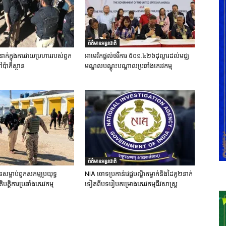
ព័ត៌មានអន្តរជាតិ
នាក់ក្នុងការវាយប្រហាររបស់ពួក
អាមេរិកផ្តល់ថវិការ ៥០១.៤២៦ដុល្លារដល់មជ្ឈ
ៅប៉ាគីស្ថាន
មណ្ឌលបណ្តុះបណ្តាលប្រឆាំងភេរវកម្ម
ព័ត៌មានអន្តរជាតិ
នសម្លាប់ពួកសកម្មប្រយុទ្ធ
NIA ចោទប្រកាន់វេជ្ជបណ្ឌិតម្នាក់និងដៃគូ២នាក់
ិបត្តិការប្រឆាំងភេរវកម្ម
ទៀតពីបទរៀបគម្រោងភេរវកម្មជីវសាស្ត្រ