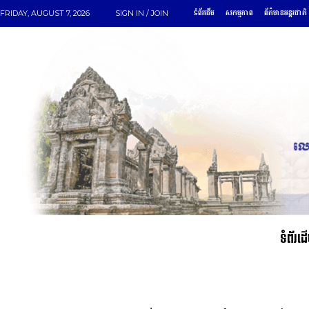
ទំព័រដើម
សកម្មភាព
ព័ត៌មានអន្តរជាតិ
FRIDAY, AUGUST 7, 2026
SIGN IN / JOIN
ទំព័រដ