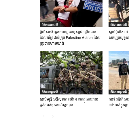
ព័ត៌មានអន្តរជាតិ
ព័ត៌មានអន្តរជាតិ
ប៉ូលិសអង់គ្លេសចាប់ខ្លួនមនុស្សជាច្រើននាក់
ស្លាប់ប៉ូលិស ៧
ដែលគាំទ្រដល់ក្រុម Palestine Action ដែល
សកម្មប្រយុទ្ធន
ត្រូវបានហាមឃាត់
ព័ត៌មានអន្តរជាតិ
ព័ត៌មានអន្តរជាតិ
ស្លាប់មន្ត្រីសន្តិសុខកេនយ៉ា ៥នាក់ក្នុងការវាយ
កងទ័ពប៉ាគីស្ថា
ឆ្មក់របស់ពួកអាល់ស្ហាបាប
៣២នាក់ក្នុងប្រត