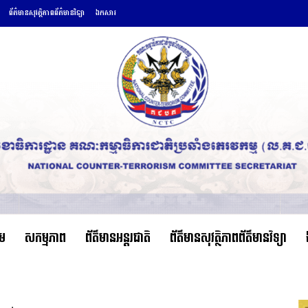
ព័ត៌មានសុវត្ថិភាពព័ត៌មានវិទ្យា
ឯកសារ
ើម
សកម្មភាព
ព័ត៌មានអន្តរជាតិ
ព័ត៌មានសុវត្ថិភាពព័ត៌មានវិទ្យា