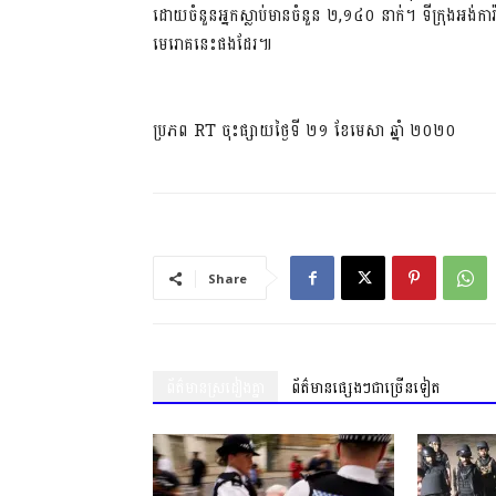
ដោយចំនួនអ្នកស្លាប់មានចំនួន ២,១៤០ នាក់។ ទីក្រុងអង់ការ
មេរោគនេះផងដែរ៕
ប្រភព RT ចុះផ្សាយថ្ងៃទី ២១ ខែមេសា ឆ្នាំ ២០២០
Share
ព័ត៌មានស្រដៀងគ្នា
ព័ត៌មានផ្សេងៗជាច្រើនទៀត