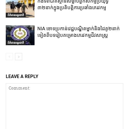
កងទ័ពប៉ាគីស្ថានសម្លាប់ពួកសកម្មប្រយុទ្ធ
៣២នាក់ក្នុងប្រតិបត្តិការប្រឆាំងភេរវកម្ម
ព័ត៌មានអន្តរជាតិ
NIA ចោទប្រកាន់វេជ្ជបណ្ឌិតម្នាក់និងដៃគូ២នាក់
ទៀតពីបទរៀបគម្រោងភេរវកម្មជីវសាស្ត្រ
ព័ត៌មានអន្តរជាតិ
LEAVE A REPLY