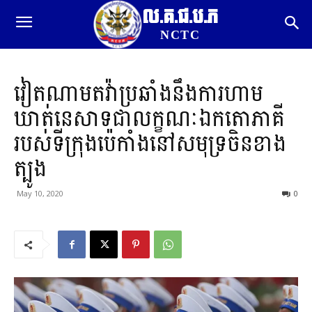
ល.គ.ជ.ប.ភ
NCTC
វៀតណាម​តវ៉ា​ប្រឆាំងនឹង​ការហាម
ឃាត់​នេសាទ​ជា​លក្ខណៈ​ឯកតោភាគី​
របស់​ទីក្រុង​ប៉េកាំង​នៅ​សមុទ្រ​ចិន​ខាង
ត្បូង
May 10, 2020
0