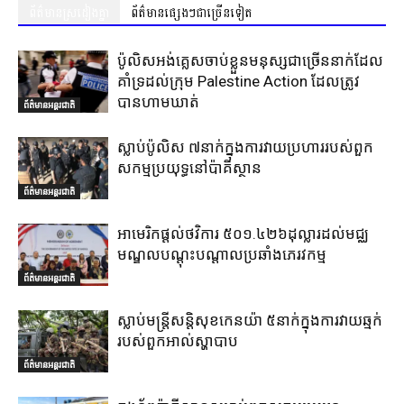
ព័ត៌មានស្រដៀងគ្នា
ព័ត៌មានផ្សេងៗជាច្រើនទៀត
ប៉ូលិសអង់គ្លេសចាប់ខ្លួនមនុស្សជាច្រើននាក់ដែល
គាំទ្រដល់ក្រុម Palestine Action ដែលត្រូវ
បានហាមឃាត់
ព័ត៌មានអន្តរជាតិ
ស្លាប់ប៉ូលិស ៧នាក់ក្នុងការវាយប្រហាររបស់ពួក
សកម្មប្រយុទ្ធនៅប៉ាគីស្ថាន
ព័ត៌មានអន្តរជាតិ
អាមេរិកផ្តល់ថវិការ ៥០១.៤២៦ដុល្លារដល់មជ្ឈ
មណ្ឌលបណ្តុះបណ្តាលប្រឆាំងភេរវកម្ម
ព័ត៌មានអន្តរជាតិ
ស្លាប់មន្ត្រីសន្តិសុខកេនយ៉ា ៥នាក់ក្នុងការវាយឆ្មក់
របស់ពួកអាល់ស្ហាបាប
ព័ត៌មានអន្តរជាតិ