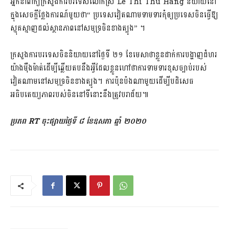
អ្នកនាំពាក្យ​ក្រសួងការបរទេស​លោក​ស្រី Le Thi Thu Hang និយាយ​នៅ
ក្នុង​សេចក្តីថ្លែងការណ៍​មួយ​ថា“ ប្រទេស​វៀតណាម​ទាមទារ​កុំ​ឲ្យ​ប្រទេស​ចិន​ធ្វើឱ្យ​
ស្មុគស្មាញ​ដល់​ស្ថានភាព​នៅ​សមុទ្រ​ចិន​ខាងត្បូង” ។
ក្រសួងការបរទេស​ចិន​និយាយ​នៅ​ថ្ងៃទី ២១ ខែមេសា​ថា​ខ្លួន​ដាក់​ការបង្ហាញ​ជំហរ​
យ៉ាង​ម៉ឺងម៉ាត់​ដើម្បី​ឆ្លើយតប​នឹង​អ្វីដែល​ខ្លួន​ហៅថា​ការទាមទារ​ខុសច្បាប់​របស់​
វៀតណាម​នៅ​សមុទ្រ​ចិន​ខាងត្បូង។ ការប៉ុនប៉ង​ណាមួយ​ដើម្បី​បដិសេធ​
អធិបតេយ្យភាព​របស់​ចិន​នៅ​ទីនោះ​នឹងត្រូវ​បរាជ័យ៕
ប្រភព RT ចុះផ្សាយ​ថ្ងៃទី ៨ ខែឧសភា ឆ្នាំ ២០២០