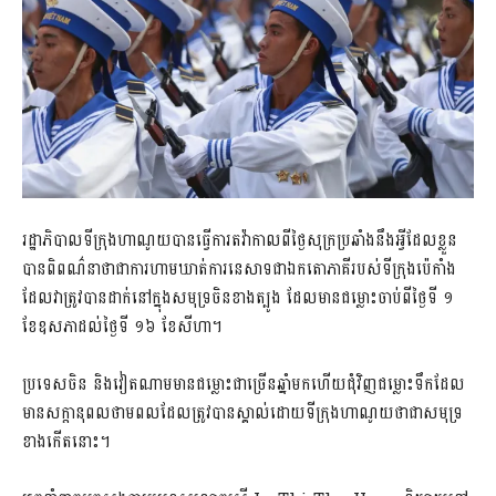
រដ្ឋាភិបាល​ទីក្រុង​ហាណូយ​បានធ្វើ​ការតវ៉ា​កាលពី​ថ្ងៃ​សុក្រ​ប្រឆាំងនឹង​អ្វីដែល​ខ្លួន​
បាន​ពិពណ៌នា​ថា​ជាការ​ហាមឃាត់​ការនេសាទ​ជា​ឯកតោភាគី​របស់​ទីក្រុង​ប៉េកាំង
ដែល​វា​ត្រូវ​បានដាក់​នៅក្នុង​សមុទ្រ​ចិន​ខាងត្បូង ដែលមាន​ជម្លោះ​ចាប់ពី​ថ្ងៃទី ១
ខែឧសភា​ដល់​ថ្ងៃទី ១៦ ខែសីហា។
ប្រទេស​ចិន និង​វៀតណាម​មាន​ជម្លោះ​ជាច្រើន​ឆ្នាំ​មកហើយ​ជុំវិញ​ជម្លោះ​ទឹក​ដែល
មាន​សក្តានុពល​ថាមពល​ដែល​ត្រូវបាន​ស្គាល់​ដោយ​ទីក្រុង​ហាណូយ​ថា​ជា​សមុទ្រ​
ខាងកើត​នោះ។