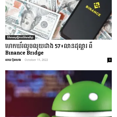
ព័ត៌មានសុវត្ថិភាពព័ត៌មានវិទ្យា
ហេកឃ័រលួចលុយជាង 570លានដុល្លារ ពី
Binance Bridge
សាយ ប៊ុនហេង
-
October 11, 2022
0