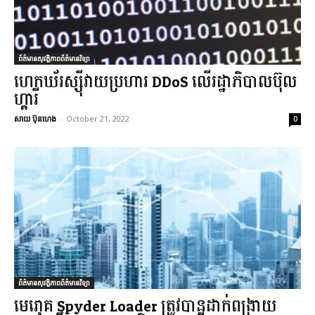
ព័ត៌មានសុវត្ថិភាពព័ត៌មានវិទ្យា
ហេកឃ័រស្ស៊ីវាយប្រហារ DDoS លើរដ្ឋាភិបាលប៊ុល
ហ្គារី
សាយ ប៊ុនហេង
-
October 21, 2022
0
ព័ត៌មានសុវត្ថិភាពព័ត៌មានវិទ្យា
មេរោគ Spyder Loader ត្រូវបានដាក់ពង្រាយ