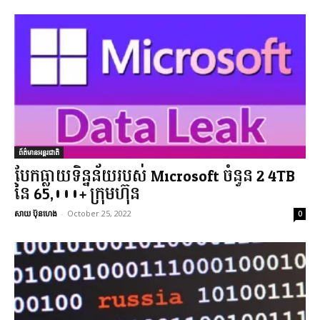
ព័ត៌មានអន្តរជាតិ
បែកធ្លាយទិន្នន័យរបស់ Microsoft ចំនួន 2.4TB
នៃ 65,000+ ក្រុមហ៊ុន
សាយ ប៊ុនហេង
-
October 25, 2022
0