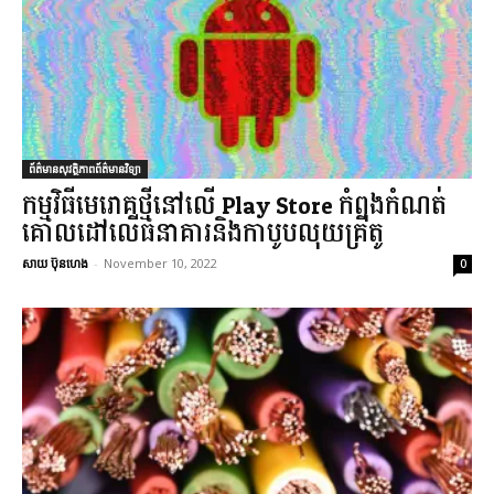
ព័ត៌មានសុវត្ថិភាពព័ត៌មានវិទ្យា
កម្មវិធីមេរោគថ្មីនៅលើ Play Store កំពុងកំណត់
គោលដៅលើធនាគារនិងកាបូបលុយគ្រីតូ
សាយ ប៊ុនហេង
-
November 10, 2022
0