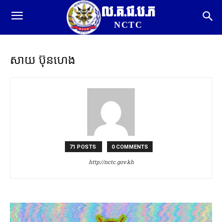
ល.គ.ជ.ប.ភ
NCTC
សាយ ប៊ុនហេង
71 POSTS
0 COMMENTS
http://nctc.gov.kh