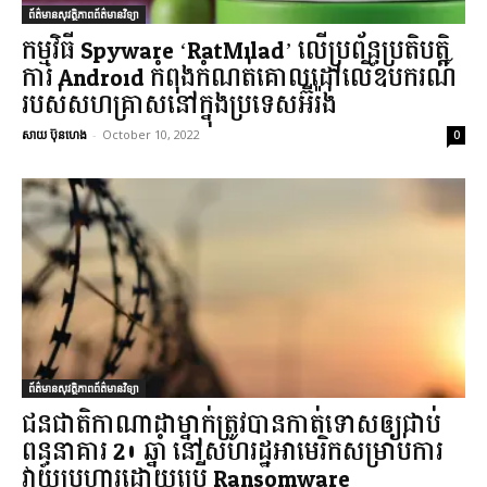
ព័ត៌មានសុវត្ថិភាពព័ត៌មានវិទ្យា
កម្មវិធី Spyware ‘RatMilad’ លើប្រព័ន្ធប្រតិបត្តិ
ការ Android កំពុងកំណត់គោលដៅលើឧបករណ៍
របស់សហគ្រាសនៅក្នុងប្រទេសអ៊ីរ៉ង់
សាយ ប៊ុនហេង
-
October 10, 2022
0
ព័ត៌មានសុវត្ថិភាពព័ត៌មានវិទ្យា
ជនជាតិកាណាដាម្នាក់ត្រូវបានកាត់ទោសឲ្យជាប់
ពន្ធនាគារ 20 ឆ្នាំ នៅសហរដ្ឋអាមេរិកសម្រាប់ការ
វាយប្រហារដោយប្រើ Ransomware