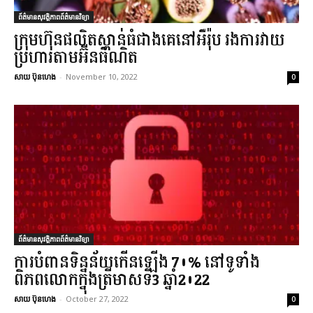
ព័ត៌មានសុវត្ថិភាពព័ត៌មានវិទ្យា
ក្រុមហ៊ុនផលិតស្ពាន់ធំជាងគេនៅអឺរ៉ុប រងការវាយ
ប្រហារតាមអ៊ីនធឺណិត
សាយ ប៊ុនហេង
-
November 10, 2022
0
ព័ត៌មានសុវត្ថិភាពព័ត៌មានវិទ្យា
ការបំពានទិន្នន័យកើនឡើង 70% នៅទូទាំង
ពិភពលោកក្នុងត្រីមាសទី3 ឆ្នាំ2022
សាយ ប៊ុនហេង
-
October 27, 2022
0