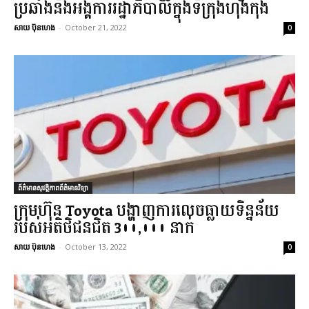
ប្រឆាំងនឹងអង្គការរដ្ឋាភិបាលក្នុងទីក្រុងហុងកុង
សាយ ប៊ុនហេង
-
October 21, 2022
0
ព័ត៌មានសុវត្ថិភាពព័ត៌មានវិទ្យា
ក្រុមហ៊ុន Toyota បង្ហាញការលេចធ្លាយទិន្នន័យ
របស់អតិថិជនជិត 300,000 នាក់
សាយ ប៊ុនហេង
-
October 13, 2022
0