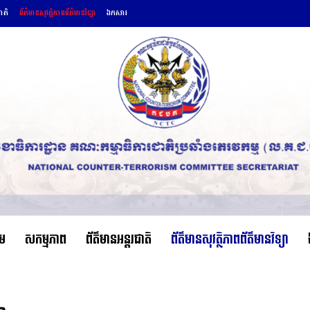
ជាតិ
ព័ត៌មានសុវត្ថិភាពព័ត៌មានវិទ្យា
ឯកសារ
ើម
សកម្មភាព
ព័ត៌មានអន្តរជាតិ
ព័ត៌មានសុវត្ថិភាពព័ត៌មានវិទ្យា