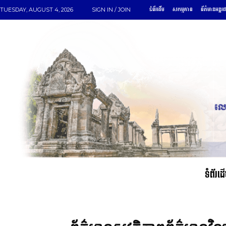
ទំព័រដើម
សកម្មភាព
ព័ត៌មានអន្តរ
TUESDAY, AUGUST 4, 2026
SIGN IN / JOIN
ទំព័រដ