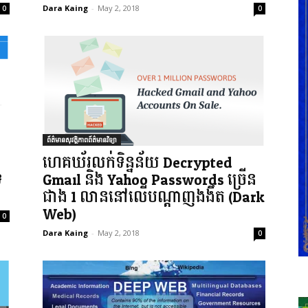
Dara Kaing
-
May 2, 2018
0
0
ព័ត៌មានសុវត្ថិភាពព័ត៌មានវិទ្យា
ហេគឃ័រលក់ទិន្នន័យ Decrypted
ទ
Gmail និង Yahoo Passwords ច្រើន
ជាង 1 លាននៅលើបណ្តាញងងឹត (Dark
Web)
0
Dara Kaing
-
May 2, 2018
0