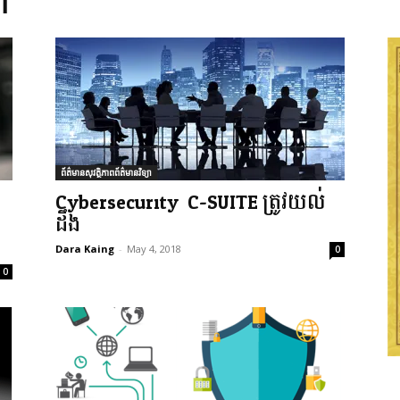
ា
ព័ត៌មានសុវត្ថិភាពព័ត៌មានវិទ្យា
Cybersecurity: ​C-SUITE ត្រូវយល់
ដឹង
Dara Kaing
-
May 4, 2018
0
0