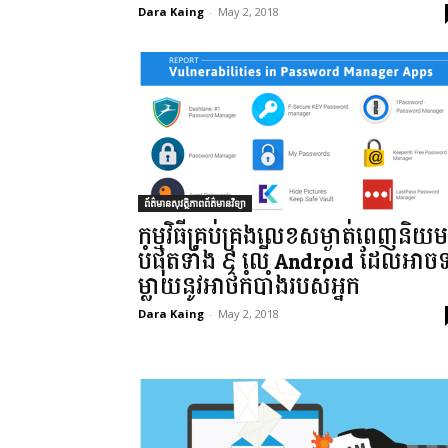
Dara Kaing
-
May 2, 2018
ព័ត៌មានសុវត្ថិភាពព័ត៌មានវិទ្យា
កម្មវិធីគ្រប់គ្រងលេខសម្ងាត់ពេញនិយម
បំផុតទាំង ៩ លើ Android ដែលអាច
ម្លាយនូវអាថ៌កំបាំងរបស់អ្នក
Dara Kaing
-
May 2, 2018