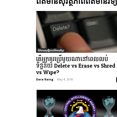
ព័ត៌មានសុវត្ថិភាពព័ត៌មានវិទ្យ
ព័ត៌មានសុវត្ថិភាពព័ត៌មានវិទ្យា
តើអ្នកគួរប្រើមួយណានៅពេលលប់
ទិន្នន័យ Delete vs Erase vs Shred
vs Wipe?
Dara Kaing
-
May 4, 2018