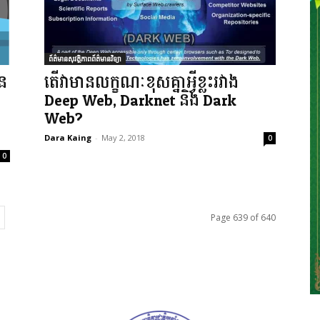
ព័ត៌មានសុវត្ថិភាពព័ត៌មានវិទ្យា
ាន
តើវាមានលក្ខណៈខុសគ្នាអ្វីខ្លះរវាង
Deep Web, Darknet និង​ Dark
Web?
Dara Kaing
-
May 2, 2018
0
0
Page 639 of 640