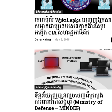
ព័ត៌មានសុវត្ថិភាពព័ត៌មានវិទ្យា
គេហទំព័រ WikiLeaks បញ្ចេញឯកសា
សម្ងាត់ជាច្រើនរបស់ទីភ្នាក់ងារស៊ើប
អង្កេត CIA សហរដ្ឋអាមេរិក
Dara Kaing
-
May 2, 2018
ព័ត៌មានសុវត្ថិភាពព័ត៌មានវិទ្យា
ទិន្នន័យត្រូវបានលួចចេញពីក្រសួង
ការពារជាតិសឹង្ហបុរី (Ministry of
Defense – MINDEF)