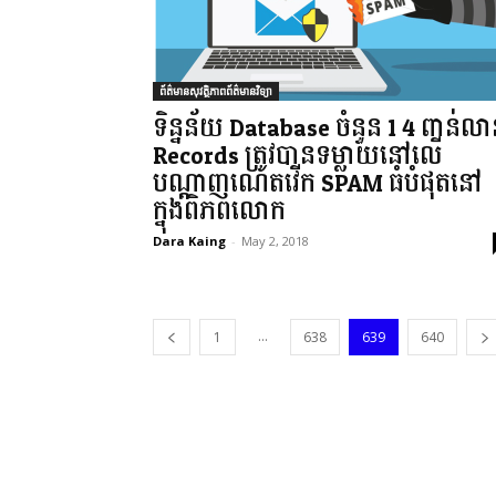
ព័ត៌មានសុវត្ថិភាពព័ត៌មានវិទ្យា
ទិន្នន័យ Database ចំនួន 1.4 ពាន់ល
Records ត្រូវបានទម្លាយនៅលើ
បណ្តាញណេតវើក SPAM ធំបំផុតនៅ
ក្នុងពិភពលោក
Dara Kaing
-
May 2, 2018
...
1
638
639
640