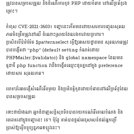
ត្រូវបានសម្របសម្រួល និងដំណើរការកូដ PHP ដោយបំពាន នៅលើប្រព័ន្ធរង
គ្រោះ។
កំហុស CVE-2021-3603៖ បញ្ហានេះកើតមានដោយសារការបញ្ចូលសុពល
ភាពមិនត្រឹមត្រូវនៅលើ ដំណោះស្រាយដែលរងការវាយប្រហារ។
ប្រសិនបើប៉ារ៉ាម៉ែត $patternselect ធ្វើឱ្យអាសយដ្ឋានមាន សុពលភាពត្រូវ
បានបង្កើតជា “php” (default setting កំណត់ដោយ
PHPMailer::$validator) និង global namespace ដែលមាន
តួនាទី php function វានឹងបង្កើតឈ្មោះដូចគ្នានៅក្នុង preference
ដោយសារ សុពលភាព។
ហេគឃ័រអាចផ្ញើសំណើរពីចម្ងាយ និងប្រតិបត្តិកូដដោយបំពាននៅលើប្រព័ន្ធដែល
បានសម្របសម្រួល
ទោះជាយ៉ាងណា អ្នកជំនាញសន្តិសុខមិនបានរាយការណ៍ពីគោលបំណង និង
មេរោគនៅក្នុងបញ្ហានេះ ទេ។ ប៉ុន្តែ គាត់បានផ្តល់អនុសាសន៍ដល់អ្នកប្រើ
ប្រាស់ឱ្យធ្វើបច្ចុប្បន្នភាពឥឡូវនេះ។