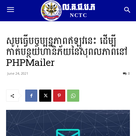
ល.គ.ជ.ប.ភ
NCTC
សូមធ្វើបច្ចុប្បន្នភាពឥឡូវនេះ ដើម្បី
កាត់បន្ថយហានិភ័យនៃសុពលភាពនៅ
PHPMailer
June 24, 2021
0