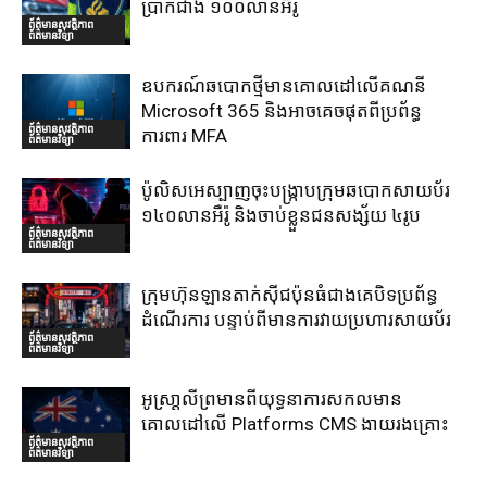
ប្រាក់ជាង ១០០លានអឺរ៉ូ
ព័ត៌មានសុវត្ថិភាព
ព័ត៌មានវិទ្យា
ឧបករណ៍ឆបោកថ្មីមានគោលដៅលើគណនី
Microsoft 365 និងអាចគេចផុតពីប្រព័ន្ធ
ព័ត៌មានសុវត្ថិភាព
ការពារ MFA
ព័ត៌មានវិទ្យា
ប៉ូលិសអេស្បាញចុះបង្រ្កាបក្រុមឆបោកសាយប័រ
១៤០លានអឺរ៉ូ និងចាប់ខ្លួនជនសង្ស័យ ៤រូប
ព័ត៌មានសុវត្ថិភាព
ព័ត៌មានវិទ្យា
ក្រុមហ៊ុនឡានតាក់ស៊ីជប៉ុនធំជាងគេបិទប្រព័ន្ធ
ដំណើរការ បន្ទាប់ពីមានការវាយប្រហារសាយប័រ
ព័ត៌មានសុវត្ថិភាព
ព័ត៌មានវិទ្យា
អូស្រា្តលីព្រមានពីយុទ្ធនាការសកលមាន
គោលដៅលើ Platforms CMS ងាយរងគ្រោះ
ព័ត៌មានសុវត្ថិភាព
ព័ត៌មានវិទ្យា