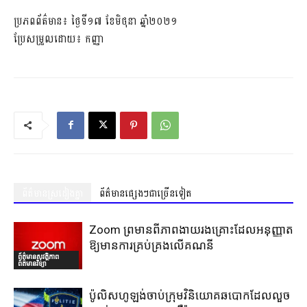
ប្រភពព័ត៌មាន៖​ ថ្ងៃទី១៧ ខែមិថុនា ឆ្នាំ២០២១
ប្រែសម្រួលដោយ៖ កញ្ញា
ព័ត៌មានស្រដៀងគ្នា
ព័ត៌មានផ្សេងៗជាច្រើនទៀត
Zoom ព្រមានពីភាពងាយរងគ្រោះដែលអនុញ្ញាត
ឱ្យមានការគ្រប់គ្រងលើគណនី
ព័ត៌មានសុវត្ថិភាព
ព័ត៌មានវិទ្យា
ប៉ូលិសហូឡង់ចាប់ក្រុមវិនិយោគឆបោកដែលលួច