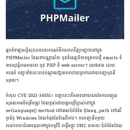
អ្នកជំនាញសន្តិសុខបានរាយការណ៍ពីការរកឃើញបញ្ហា២នៅក្នុង
PHPMailer ដែលជាបណ្ណាល័យ កូដដ៏ពេញនិយមក្នុងការផ្ញើ emails ដ៏
មានសុវត្ថិភាពតាមរយៈកូដ PHP ពី web server។ យោងតាម របាយ
ការណ៍ បញ្ហាទាំងនេះបានបណ្តាលឱ្យមានការវាយប្រហារដោយបញ្ជាកូដពី
ចម្ងាយ។
កំហុស CVE-2021-34551៖​ បញ្ហានេះកើតមានដោយសារតែការបញ្ចូល
សុពលភាពមិនត្រឹមត្រូវ ដែលផ្តល់ដោយអ្នកប្រើប្រាស់នៅក្នុង
setLanguage() method នៅពេលប៉ារ៉ាម៉ែត $lang_path នៅលើ
ប្រព័ន្ធ Windows ដែលកំពុងតែដំណើរការ។ ការបញ្ជាពីចម្ងាយ
របស់ហេគឃ័រអាចចូលទៅក្នុងកម្មវិធី បង្កើតផ្លូវ UNC តាមរយៈប៉ារ៉ាម៉ែតដែល