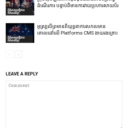
ដំណើរការ បន្ទាប់ពីមានការវាយប្រហារសាយប័រ
ព័ត៌មានសុវត្ថិភាព
ព័ត៌មានវិទ្យា
អូស្រា្តលីព្រមានពីយុទ្ធនាការសកលមាន
គោលដៅលើ Platforms CMS ងាយរងគ្រោះ
ព័ត៌មានសុវត្ថិភាព
ព័ត៌មានវិទ្យា
LEAVE A REPLY