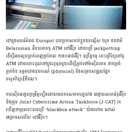
នៅក្នុងសារព័ត៌មាន Europol បានប្រកាសចាប់ខ្លួនជនល្មើស ២រូប ជនជាតិ
Belarusian ពីបទហេគទូ ATM នៅអ៊ឺរ៉ុប ដោយប្រើ jackpotting
ដើម្បីអាចលួចប្រាក់ចេញប្រហែល ២៣០ពាន់អ៊ឺរ៉ូ។ ឧក្រឹដ្ឋកម្ម នេះប្រើខ្សែនៅទូ
ATM ដោយចោះចូលទៅក្នុងរន្ធតូចមួយដើម្បីភ្ជាប់ទៅម៉ាស៊ីនហេគ ជាទម្រង់
ភ្ជាប់មិន ធម្មតារវាងឧបករណ៍ (physical) និងសម្របសម្រួលផ្នែក
បច្ចេកវិទ្យាឌីជីថល។
ការស៊ើបអង្កេតប្រព្រឹត្តឡើងដោយមានការសហការគ្នារវាង អាជ្ញាធរសហព័ន្ធអ៊ីរ៉ុប
និងក្រុម Joint Cybercrime Action Taskforce (J-CAT) រក
ឃើញថាក្រុមនេះបានប្រើ “blackbox attack” យ៉ាងហោច ណាស់
៧ប្រទេសហើយ នៅអ៊ឺរ៉ុប។