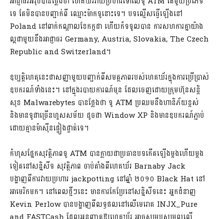
អាជ្ញាធរអ៊ីរ៉ុបបានថ្លែងថា ហេគឃ័រវាយប្រហារទៅលើទូ ATM តែមួយប្រភេទ
ទេ តែមិនបានបញ្ជាក់ពី ឈ្មោះម៉ាកទូនោះទេ។ បទល្មើសធ្វើឡើងនៅ
Poland នៅពាក់កណ្តាលខែកក្កដា ហើយក៏ទទួលបាន ការសហការគ្នាយ៉ាង
ល្អជាមួយនឹងអាជ្ញាធរ Germany, Austria, Slovakia, The Czech
Republic and Switzerland។
ឧប្បត្តិហេតុនេះជាសញ្ញាមួយបញ្ជាក់ពីសមត្ថភាពរបស់ហេគឃ័រក្នុងការប្រើប្រាស់
ឧបករណ៍ទាំងនេះ។ នៅក្នុងរបាយការណ៍មុន ដែលចេញដោយក្រុមហ៊ុនសន្តិ
សុខ Malwarebytes បានថ្លែងថា ទូ ATM ប្រឈមនឹងហានិភ័យខ្ពស់
និងមានទូជាច្រើនហួសសម័យ ដូចជា Window XP និងមានឧបករណ៍ភ្ជាប់
ដោយគ្មានម៉ាស៊ីនផ្ទៀងផ្ទាត់ទេ។
កំហុសផ្នែកសុវត្ថិភាពទូ ATM បានក្លាយជាប្រធានបទកើតឡើងម្តងហើយម្តង
ទៀតនៅសន្និសីទ សុវត្ថិភាព ចាប់តាំងពីហេគឃ័រ Barnaby Jack
បង្ហាញពីការវាយប្រហារ jackpotting នៅឆ្នាំ ២០១០ Black Hat នៅ
អាមេរិកមក។ នៅពេលថ្មីៗនេះ មានការកែប្រែនៅសន្និសីទនេះ អ្នកជំនាញ
Kevin Perlow បានបង្ហាញពីលទ្ធផលនៅលើមេរោគ INJX_Pure
and FASTCash ដែលអនុញ្ញាតឱ្យហេគឃ័រ អាចសម្របសម្រួលលើ