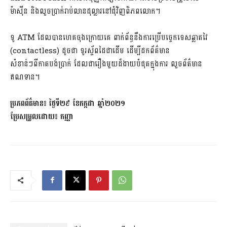
ម៉ាស៊ីន និងលួចប្រាក់រាប់លានដុល្លារនៅជុំវិញពិភពលោក។
ទូ ATM ដែលបានហេគចុងក្រោយគេ ពាក់ព័ន្ធនឹងការប្រើបច្ចេកទេសឆ្លាតវៃ
(contactless) ដូចជា ទូរស្ទ័ពដៃជាដើម ដើម្បីដកព័ត៌មាន
សំខាន់ៗពីកាតបង់ប្រាក់ ដែលជារឿងមួយដ៏ងាយបំផុតក្នុងការ លួចព័ត៌មាន
ឥណទាន។
ប្រភពព័ត៌មាន៖​ ថ្ងៃទី២៩ ខែកក្កដា ឆ្នាំ២០២១
ប្រែសម្រួលដោយ៖ កញ្ញា