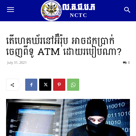
ល.គ.ជ.ប.ភ
NCTC
តើហេគឃ័រនៅអ៊ឺរ៉ុប អាចដកប្រាក់
ចេញពីទូ ATM ដោយរបៀបណា?
July 31, 2021
0