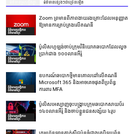
ព័ត៌មានស្រដៀងគ្នា
ព័ត៌មានផ្សេងៗជាច្រើនទៀត
Zoom ព្រមានពីភាពងាយរងគ្រោះដែលអនុញ្ញាត
ឱ្យមានការគ្រប់គ្រងលើគណនី
ព័ត៌មានសុវត្ថិភាព
ព័ត៌មានវិទ្យា
ប៉ូលិសហូឡង់ចាប់ក្រុមវិនិយោគឆបោកដែលលួច
ប្រាក់ជាង ១០០លានអឺរ៉ូ
ព័ត៌មានសុវត្ថិភាព
ព័ត៌មានវិទ្យា
ឧបករណ៍ឆបោកថ្មីមានគោលដៅលើគណនី
Microsoft 365 និងអាចគេចផុតពីប្រព័ន្ធ
ព័ត៌មានសុវត្ថិភាព
ការពារ MFA
ព័ត៌មានវិទ្យា
ប៉ូលិសអេស្បាញចុះបង្រ្កាបក្រុមឆបោកសាយប័រ
១៤០លានអឺរ៉ូ និងចាប់ខ្លួនជនសង្ស័យ ៤រូប
ព័ត៌មានសុវត្ថិភាព
ព័ត៌មានវិទ្យា
ក្រុមហ៊ុនឡានតាក់ស៊ីជប៉ុនធំជាងគេបិទប្រព័ន្ធ