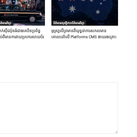
ត៌មានវិទ្យា
ព័ត៌មានសុវត្ថិភាពព័ត៌មានវិទ្យា
ក់ស៊ីជប៉ុនធំជាងគេបិទប្រព័ន្ធ
អូស្រា្តលីព្រមានពីយុទ្ធនាការសកលមាន
ទាប់ពីមានការវាយប្រហារសាយប័រ
គោលដៅលើ Platforms CMS ងាយរងគ្រោះ