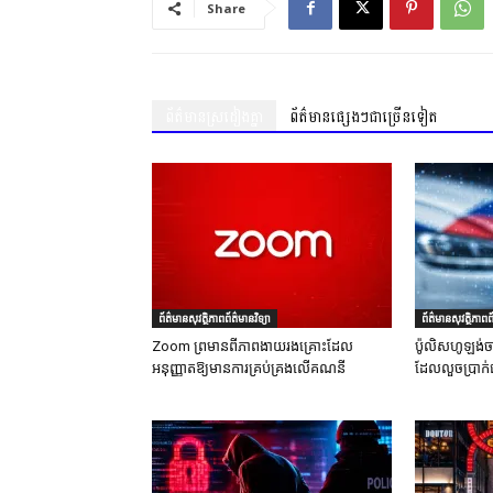
Share
ព័ត៌មានស្រដៀងគ្នា
ព័ត៌មានផ្សេងៗជាច្រើនទៀត
ព័ត៌មានសុវត្ថិភាពព័ត៌មានវិទ្យា
ព័ត៌មានសុវត្ថិភាពព័
Zoom ព្រមានពីភាពងាយរងគ្រោះដែល
ប៉ូលិសហូឡង់ច
អនុញ្ញាតឱ្យមានការគ្រប់គ្រងលើគណនី
ដែលលួចប្រាក់