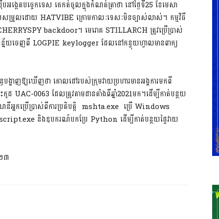
ើបអង្កេតបច្ចេកទេស គេកត់ចូលក្នុងកំណត់ត្រាថា នៅថ្ងៃទី25 ខែមេសា
ត្រូវសម្របសម្រួលដោយ HATVIBE ក្រោមកាលៈទេសៈមិនច្បាស់លាស់។ កម្មវិធី
ងCHERRYSPY backdoor។ មេរោគ STILLARCH ត្រូវប្រើប្រាស់
ងទិន្ន័យចេញពី LOGPIE keylogger ដែលនៅកន្ទុយហ្វាលមានពាក្យ
ក់ព័ន្ធបង្ហាញឱ្យឃើញថា គោលដៅរបស់ក្រុមវាយប្រហារមានអង្គការមកពី
ោះកូដ UAC-0063 ដែលត្រូវតាមដានតាំងពីឆ្នាំ2021មក។ដើម្បីកាត់បន្ថយ
ីអ្នកប្រើប្រាស់ពីការប្រតិបត្តិ mshta.exe ប្រើ Windows
ipt.exe និងឧបករណ៍បកប្រែ Python ដើម្បីកាត់បន្ថយផ្ទៃវាយ
០២៣