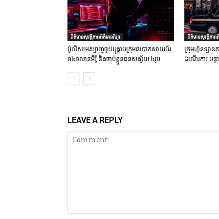
ព័ត៌មានសុវត្ថិភាពព័ត៌មានវិទ្យា
ព័ត៌មានសុវត្ថិភាពព័
ប៉ូលិសអេស្បាញចុះបង្រ្កាបក្រុមឆបោកសាយប័រ
ក្រុមហ៊ុនឡានតា
១៤០លានអឺរ៉ូ និងចាប់ខ្លួនជនសង្ស័យ ៤រូប
ដំណើរការ បន្
LEAVE A REPLY