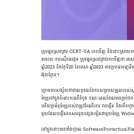
ក្រុមអ្នកស្រាវជ្រាវ CERT-UA រកឃើញ និងដោះស្រាយការ
តាមរយៈការស៊ើបអង្កេត ក្រុមអ្នកស្រាវជ្រាវរកឃើញថា អា
ឆ្នាំ2023 និងថ្ងៃទី20 ខែមេសា ឆ្នាំ2023 មានប្រភពចេញពី
អ៊ុយក្រែន។
ក្រោមការសង្ស័យ​ថា​ជា​លទ្ធផល​នៃ​ការ​សម្របសម្រួល​របស់
ម៉ាក្រូនៅក្នុងចំពោះករណីដំបូង ខណៈពេលដែលមានភ្ជាប់ឯក
ហើយប្រព័ន្ធម៉ាក្រូរបស់វាត្រូវដំណើរការ វាបង្កើត ន
មួយដែលបង្កើតឯកសារមួយផ្សេងទៀតជាមួយម៉ាក្រូ 
នៅក្នុងនោះមានទាំងហ្វាល SoftwareProtectionPl