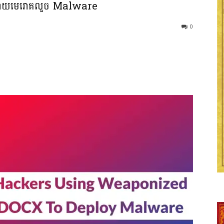
ីពង្រាយមេរោគលួច Malware
0