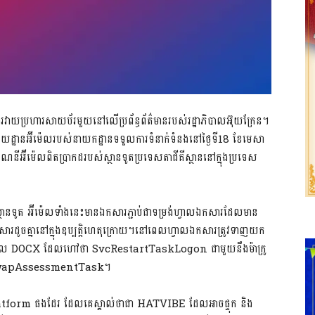
វាយប្រហារសាយប័រមួយនៅលើប្រព័ន្ធព័ត៌មានរបស់រដ្ឋាភិបាលអ៊ុយក្រែន។
សយដ្ឋានអ៊ីម៉េលរបស់នាយកដ្ឋានទទួលការទំនាក់ទំនងនៅថ្ងៃទី18 ខែមេសា
គណនីអ៊ីម៉េលពិតប្រាកដរបស់ស្ថានទូតប្រទេសតាជីគីស្ថាននៅក្នុងប្រទេស
​ស្ថានទូត អ៊ីម៉េលទាំងនេះមានឯកសារភ្ជាប់ជាទម្រង់ហ្វាលឯកសារដែលមាន
សារដូចគ្នានៅក្នុងឧប្បត្តិហេតុក្រោយ។នៅពេលហ្វាលឯកសារត្រូវទាញយក
ិងបើកហ្វាល DOCX ដែលហៅថា SvcRestartTaskLogon ជាមួយនឹងម៉ាក្រូ
WsSwapAssessmentTask។
atform ផងដែរ ដែលគេស្គាល់ថាជា HATVIBE ដែលអាចផ្ទុក និង