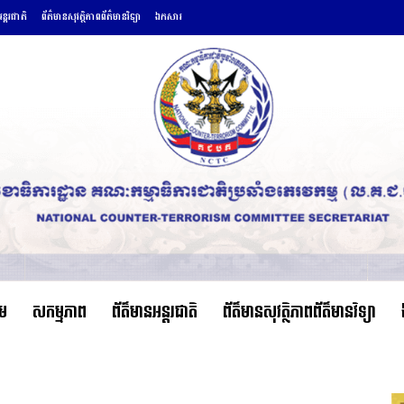
ន្តរជាតិ
ព័ត៌មានសុវត្ថិភាពព័ត៌មានវិទ្យា
ឯកសារ
ើម
សកម្មភាព
ព័ត៌មានអន្តរជាតិ
ព័ត៌មានសុវត្ថិភាពព័ត៌មានវិទ្យា