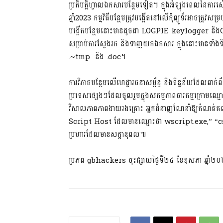
ប្រតិបត្តិហ្វាលឯកសារបន្ថែមទៀត។ ក្នុងអំឡុងពេលនៃការស៊
ឆ្នាំ2023 កម្មវិធីបន្ថែមត្រូវបង្កើតនៅលើកុំព្យូទ័រអាច
បង្កើតបន្ថែមនោះមានដូចជា LOGPIE keylogger និ
សម្រាប់ការស្វែងរក និងទាញយកឯកសារ ក្នុងនោះមានទាំ
.~tmp និង .doc។
ការវិភាគបន្ថែមលើហេដ្ឋារចនាសម្ព័ន្ធ និងទិន្នន័យដែលពា
ប្រទេសផ្សេងៗដែលចូលរួមក្នុងសកម្មភាពចារកម្មក្រោមឈ្ម
វិសាលភាពភាពងាយរងគ្រោះ អ្នកជំនាញណែនាំឱ្យកំណត់គណន
Script Host ដែលមានឈ្មោះថា wscript.exe,” “cscr
ប្រហារដែលមានសក្តានុពល៕
ប្រភព gbhackers ចុះផ្សាយថ្ងៃទី២៤ ខែឧសភា ឆ្នាំ២