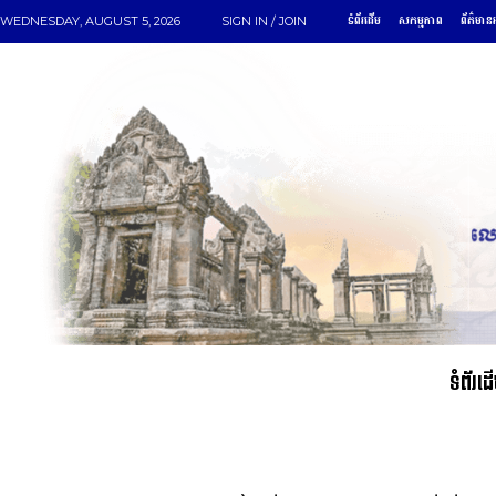
ទំព័រដើម
សកម្មភាព
ព័ត៌មានអ
WEDNESDAY, AUGUST 5, 2026
SIGN IN / JOIN
ទំព័រដ