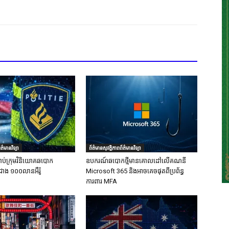
ត៌មានវិទ្យា
ព័ត៌មានសុវត្ថិភាពព័ត៌មានវិទ្យា
ាប់ក្រុមវិនិយោគឆបោក
ឧបករណ៍ឆបោកថ្មីមានគោលដៅលើគណនី
ជាង ១០០លានអឺរ៉ូ
Microsoft 365 និងអាចគេចផុតពីប្រព័ន្ធ
ការពារ MFA