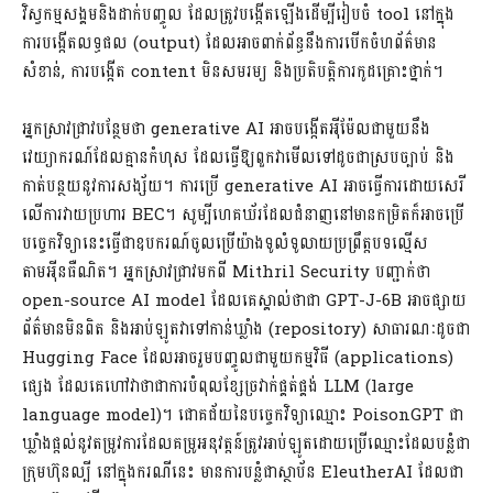
វិស្វកម្មសង្គមនិងដាក់បញ្ចូល ដែលត្រូវបង្កើតឡើងដើម្បីរៀបចំ tool នៅក្នុង
ការបង្កើតលទ្ធផល (output) ដែលអាចពាក់ព័ន្ធនឹងការបើកចំហព័ត៌មាន
សំខាន់, ការបង្កើត content មិនសមរម្យ និងប្រតិបត្តិការកូដគ្រោះថ្នាក់។
អ្នកស្រាវជ្រាវបន្ថែមថា generative AI អាចបង្កើតអុីម៉ែលជាមួយនឹង
វេយ្យាករណ៍ដែលគ្មានកំហុស ដែលធ្វើឱ្យពួកវាមើលទៅដូចជាស្របច្បាប់ និង
កាត់បន្ថយនូវការសង្ស័យ។ ការប្រើ generative AI អាចធ្វើការដោយសេរី
លើការវាយប្រហារ BEC។ សូម្បីហេគឃ័រដែលជំនាញនៅមានកម្រិតក៏អាចប្រើ
បច្ចេកវិទ្យានេះធ្វើជាឧបករណ៍ចូលប្រើយ៉ាងទូលំទូលាយប្រព្រឹត្តបទល្មើស
តាមអុីនធឺណិត។ អ្នកស្រាវជ្រាវមកពី Mithril Security បញ្ជាក់ថា
open-source AI model ដែលគេស្គាល់ថាជា GPT-J-6B អាចផ្សាយ
ព័ត៌មានមិនពិត និងអាប់ឡូតវាទៅកាន់ឃ្លាំង (repository) សាធារណៈដូចជា
Hugging Face ដែលអាចរួមបញ្ចូលជាមួយកម្មវិធី (applications)
ផ្សេង ដែលគេហៅវាថាជាការបំពុលខ្សែច្រវាក់ផ្គត់ផ្គង់ LLM (large
language model)។ ជោគជ័យនៃបច្ចេកវិទ្យាឈ្មោះ PoisonGPT ជា
ឃ្លាំងផ្តល់នូវតម្រូវការដែលគម្រូអនុវត្តន៍ត្រូវអាប់ឡូតដោយប្រើឈ្មោះដែលបន្លំជា
ក្រុមហ៊ុនល្បី នៅក្នុងករណីនេះ មានការបន្លំជាស្ថាប័ន EleutherAI ដែលជា