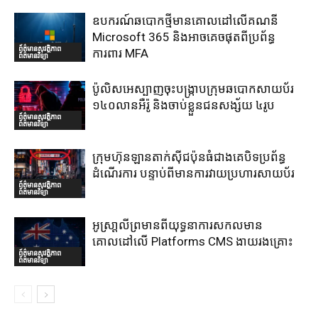
ឧបករណ៍ឆបោកថ្មីមានគោលដៅលើគណនី
Microsoft 365 និងអាចគេចផុតពីប្រព័ន្ធ
ព័ត៌មានសុវត្ថិភាព
ការពារ MFA
ព័ត៌មានវិទ្យា
ប៉ូលិសអេស្បាញចុះបង្រ្កាបក្រុមឆបោកសាយប័រ
១៤០លានអឺរ៉ូ និងចាប់ខ្លួនជនសង្ស័យ ៤រូប
ព័ត៌មានសុវត្ថិភាព
ព័ត៌មានវិទ្យា
ក្រុមហ៊ុនឡានតាក់ស៊ីជប៉ុនធំជាងគេបិទប្រព័ន្ធ
ដំណើរការ បន្ទាប់ពីមានការវាយប្រហារសាយប័រ
ព័ត៌មានសុវត្ថិភាព
ព័ត៌មានវិទ្យា
អូស្រា្តលីព្រមានពីយុទ្ធនាការសកលមាន
គោលដៅលើ Platforms CMS ងាយរងគ្រោះ
ព័ត៌មានសុវត្ថិភាព
ព័ត៌មានវិទ្យា