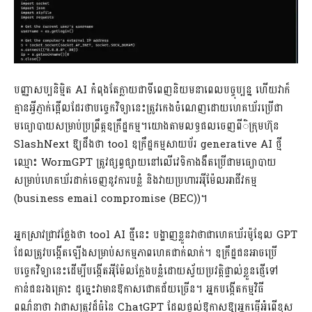
បញ្ញាសប្បនិម្មិត AI កំពុងតែក្លាយជាទីពេញនិយមនាពេលបច្ចុប្បន្ន ហើយវាក៏
គ្មានអ្វីភ្ញាក់ផ្អើលដែរថាបច្ចេកវិទ្យានេះត្រូវកេងចំណេញដោយហេគឃ័រប្រើជា
មធ្យោបាយសម្រាប់ប្រព្រឹត្តឧក្រឹដ្ឋកម្ម។យោងតាមលទ្ធផលចេញពីិក្រុមហ៊ុន
SlashNext ឱ្យដឹងថា tool ឧក្រឹដ្ឋកម្មសាយប័រ generative AI ថ្មី
ឈ្មោះ WormGPT ត្រូវផ្សព្វផ្សាយនៅលើវេទិកាងងឹតប្រើជាមធ្យោបាយ
សម្រាប់ហេគឃ័រដាក់ចេញនូវការបន្លំ និងវាយប្រហារអុីម៉ែលអាជីវកម្ម
(business email compromise (BEC))។
អ្នកស្រាវជ្រាវថ្លែងថា tool AI ថ្មីនេះ បង្ហាញខ្លួនវាថាជាហេគឃ័រម៉ូឌែល GPT
ដែលត្រូវបង្កើតឡើងសម្រាប់សកម្មភាពហេគជាក់លាក់។ ឧក្រឹដ្ឋជនអាចប្រើ
បច្ចេកវិទ្យានេះដើម្បីបង្កើតអុីម៉ែលក្លែងបន្លំដោយស្វ័យប្រវត្តិផ្ទាល់ខ្លួនផ្ញើទៅ
កាន់ជនរងគ្រោះ ដូច្នេះវាមានឱកាសជោគជ័យច្រើន។ អ្នកបង្កើតកម្មវិធី
ពណ៌នាថា វាជាសត្រូវដ៏ធំនៃ ChatGPT ដែលផ្តល់ឱកាសឱ្យអ្នកធ្វើអំពើខុស