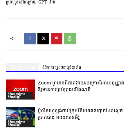
ក្រុមហ៊ុននៅពីក្រោយ GPT-J៕
ព័ត៌មានស្រដៀងគ្នា
ព័ត៌មានផ្សេងៗជាច្រើនទៀត
Zoom ព្រមានពីភាពងាយរងគ្រោះដែលអនុញ្ញាត
ឱ្យមានការគ្រប់គ្រងលើគណនី
ព័ត៌មានសុវត្ថិភាព
ព័ត៌មានវិទ្យា
ប៉ូលិសហូឡង់ចាប់ក្រុមវិនិយោគឆបោកដែលលួច
ប្រាក់ជាង ១០០លានអឺរ៉ូ
ព័ត៌មានសុវត្ថិភាព
ព័ត៌មានវិទ្យា