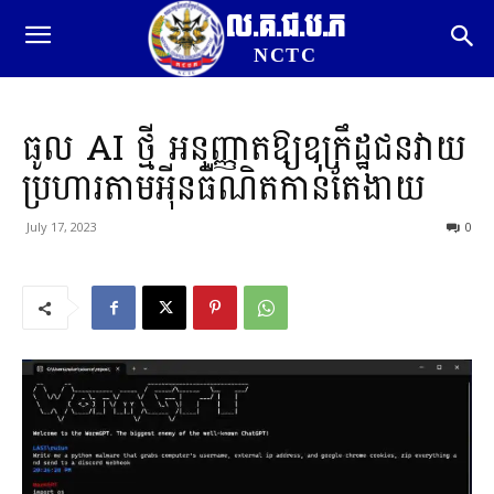
ល.គ.ជ.ប.ភ
NCTC
ធូល AI ថ្មី អនុញ្ញាតឱ្យឧក្រឹដ្ឋជនវាយ
ប្រហារតាមអុីនធឺណិតកាន់តែងាយ
July 17, 2023
0