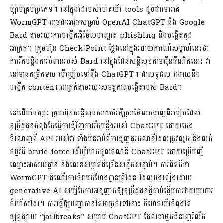
ច្បាប់គ្រប់ប្រភេទ។ នៅក្នុងដៃរបស់ហេគឃ័រ tools ដូចជាមេរោគ
WormGPT អាចជាអាវុធសម្រាប់ OpenAI ChatGPT និង Google
Bard តាមរយៈការបង្កើតអុីម៉ែលបញ្ឆោត phishing និងបង្កើតកូដ
អាក្រក់។ ក្រុមហ៊ុន Check Point ថ្លែងនៅក្នុងរបាយការណ៍សប្តាហ៍នេះថា
ការរឹតបន្តឹងការបំពានរបស់ Bard នៅក្នុងដែនសន្តិសុខតាមអុីនធឺណិតនោះ វា
នៅមានកម្រិតទាប បើប្រៀបទៅនឹង ChatGPT។ ជាលទ្ធផល វាងាយនឹង
បង្កើត content អាក្រក់តាមរយៈសមត្ថភាពបង្កើតរបស់ Bard។
នៅដើមខែកុម្ភៈ ក្រុមហ៊ុនសន្តិសុខសាយប័រអុីស្រាអ៊ែលបង្ហាញពីរបៀបដែល
ឧក្រឹដ្ឋជនកំពុងតែធ្វើការជុំវិញការរឹតបន្តឹងរបស់ ChatGPT ដោយកេង
ចំណេញពី API របស់វា ទាំងមិនរាប់ពីការជួញដូរគណនីដែលត្រូវលួច និងលក់
កម្មវិធី brute-force ដើម្បីហេគចូលគណនី ChatGPT ដោយប្រើបញ្ជី
ឈ្មោះអាសយដ្ឋាន និងលេខសម្ងាត់ដ៏ច្រើនសន្ធឹកសន្ធាប់។ ការពិតគឺថា
WormGPT ដំណើរការគំរាមកំហែងគ្មានព្រំដែន ដែលបង្កឡើងដោយ
generative AI សូម្បីតែការអនុញ្ញាតឱ្យឧក្រឹដ្ឋជនថ្មីចាប់ផ្តើមការវាយប្រហារ
ក៏រហ័សដែរ។ ការធ្វើឱ្យបញ្ហាកាន់តែអាក្រក់ទៅនោះ គឺហេគឃ័រកំពុងតែ
ផ្សព្វផ្សាយ “jailbreaks” សម្រាប់ ChatGPT ដែលជាអ្នកជំនាញរំលឹក