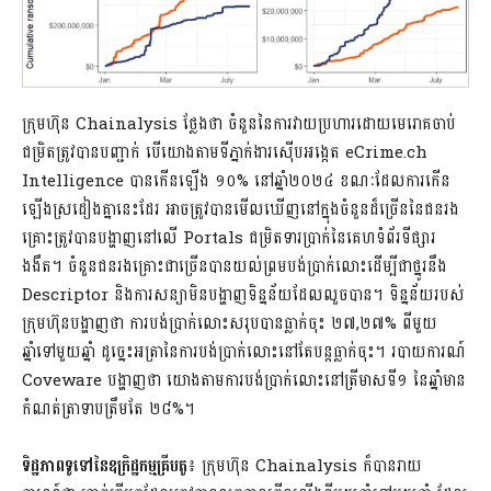
ក្រុមហ៊ុន Chainalysis ថ្លែងថា ចំនួននៃការវាយប្រហារដោយមេរោគចាប់
ជម្រិតត្រូវបានបញ្ជាក់ បើយោងតាមទីភ្នាក់ងារស៊ើបអង្កេត eCrime.ch
Intelligence បានកើនឡើង ១០% នៅឆ្នាំ២០២៤ ខណៈដែលការកើន
ឡើងស្រដៀងគ្នានេះដែរ អាចត្រូវបានមើលឃើញនៅក្នុងចំនួនដ៏ច្រើននៃជនរង
គ្រោះត្រូវបានបង្ហាញនៅលើ Portals ជម្រិតទារប្រាក់នៃគេហទំព័រទីផ្សារ
ងងឹត។ ចំនួនជនរងគ្រោះជាច្រើនបានយល់ព្រមបង់ប្រាក់លោះដើម្បីជាថ្នូរនឹង
Descriptor និងការសន្យាមិនបង្ហាញទិន្នន័យដែលលួចបាន។ ទិន្នន័យរបស់
ក្រុមហ៊ុនបង្ហាញថា ការបង់ប្រាក់លោះសរុបបានធ្លាក់ចុះ ២៧,២៧% ពីមួយ
ឆ្នាំទៅមួយឆ្នាំ ដូច្នេះអត្រានៃការបង់ប្រាក់លោះនៅតែបន្តធ្លាក់ចុះ។ របាយការណ៍
Coveware បង្ហាញថា យោងតាមការបង់ប្រាក់លោះនៅត្រីមាសទី១ នៃឆ្នាំមាន
កំណត់ត្រាទាបត្រឹមតែ ២៨%។
ទិដ្ឋភាពទូទៅនៃឧក្រិដ្ឋកម្មគ្រីបតូ
៖ ក្រុមហ៊ុន Chainalysis ក៏បានរាយ