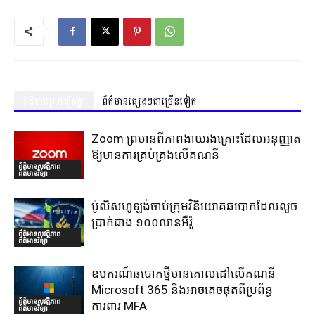
ព័ត៌មានស្រដៀងគ្នា
ព័ត៌មានផ្សេងៗជាច្រើនទៀត
Zoom ព្រមានពីភាពងាយរងគ្រោះដែលអនុញ្ញាត
ឱ្យមានការគ្រប់គ្រងលើគណនី
ព័ត៌មានសុវត្ថិភាព
ព័ត៌មានវិទ្យា
ប៉ូលិសហូឡង់ចាប់ក្រុមវិនិយោគឆបោកដែលលួច
ប្រាក់ជាង ១០០លានអឺរ៉ូ
ព័ត៌មានសុវត្ថិភាព
ព័ត៌មានវិទ្យា
ឧបករណ៍ឆបោកថ្មីមានគោលដៅលើគណនី
Microsoft 365 និងអាចគេចផុតពីប្រព័ន្ធ
ព័ត៌មានសុវត្ថិភាព
ការពារ MFA
ព័ត៌មានវិទ្យា