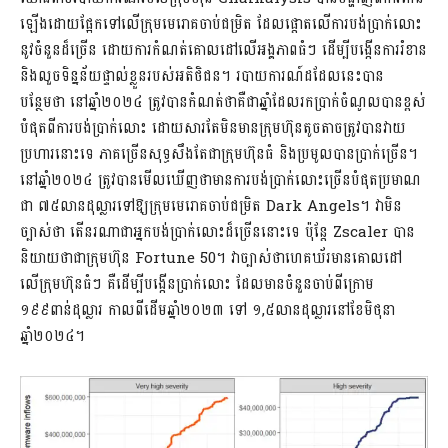
ឡើងដោយផ្អែកទៅលើក្រុមមេរោគចាប់ជម្រិត ដែលផ្តោតលើការបង់ប្រាក់លោះ
នូវចំនួនដ៏ច្រើន ដោយការកំណត់គោលដៅលើអង្គភាពធំៗ ដើម្បីបង្កើនការរំខាន
និងលួចទិន្នន័យផ្ទាល់ខ្លួនរបស់អតិថិជន។ របាយការណ៍ដដែលនេះបាន
បន្ថែមថា នៅឆ្នាំ២០២៤ ត្រូវបានកំណត់ថាគឺជាឆ្នាំដែលរកប្រាក់ចំណូលបានខ្ពស់
បំផុតពីការបង់ប្រាក់លោះ ដោយសារតែមិនមានក្រុមហ៊ុនតូចតាចត្រូវបានវាយ
ប្រហារនោះទេ ភាគច្រើនសុទ្ធសឹងតែជាក្រុមហ៊ុនធំ និងប្រមូលបានប្រាក់ច្រើន។
នៅឆ្នាំ២០២៤ ត្រូវបានមើលឃើញថាមានការបង់ប្រាក់លោះច្រើនបំផុតប្រមាណ
ជា ៧៥លានដុល្លារទៅឱ្យក្រុមមេរោគចាប់ជម្រិត Dark Angels។ វាមិន
ច្បាស់ថា តើនរណាជាអ្នកបង់ប្រាក់លោះដ៏ច្រើននោះទេ ប៉ុន្តែ Zscaler បាន
និយាយថាជាក្រុមហ៊ុន Fortune 50។ វាច្បាស់ថាហេគឃ័រមានគោលដៅ
លើក្រុមហ៊ុនធំៗ គឺដើម្បីបង្កើនប្រាក់លោះ ដែលមានចំនួនចាប់ពីក្រោម
១៩៩ពាន់ដុល្លារ កាលពីដើមឆ្នាំ២០២៣ ទៅ ១,៥លានដុល្លារនៅខែមិថុនា
ឆ្នាំ២០២៤។