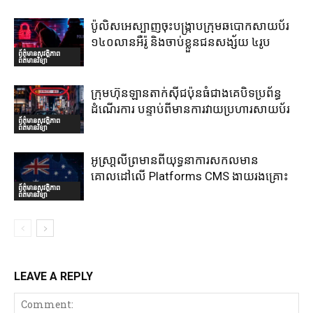
ប៉ូលិសអេស្បាញចុះបង្រ្កាបក្រុមឆបោកសាយប័រ
១៤០លានអឺរ៉ូ និងចាប់ខ្លួនជនសង្ស័យ ៤រូប
ព័ត៌មានសុវត្ថិភាព
ព័ត៌មានវិទ្យា
ក្រុមហ៊ុនឡានតាក់ស៊ីជប៉ុនធំជាងគេបិទប្រព័ន្ធ
ដំណើរការ បន្ទាប់ពីមានការវាយប្រហារសាយប័រ
ព័ត៌មានសុវត្ថិភាព
ព័ត៌មានវិទ្យា
អូស្រា្តលីព្រមានពីយុទ្ធនាការសកលមាន
គោលដៅលើ Platforms CMS ងាយរងគ្រោះ
ព័ត៌មានសុវត្ថិភាព
ព័ត៌មានវិទ្យា
LEAVE A REPLY