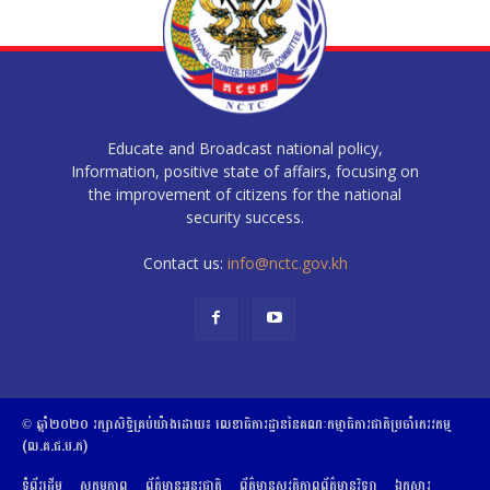
Educate and Broadcast national policy,
Information, positive state of affairs, focusing on
the improvement of citizens for the national
security success.
Contact us:
info@nctc.gov.kh
© ឆ្នាំ២០២០​ ​រក្សាសិទ្ធិ​គ្រប់យ៉ាង​ដោយ​៖​ ​លេខាធិការដ្ឋាននៃគណៈកម្មាធិការជាតិប្រចាំភេរវកម្ម
(ល.គ.ជ.ប.ភ)
ទំព័រដើម
សកម្មភាព
ព័ត៌មានអន្តរជាតិ
ព័ត៌មានសុវត្ថិភាពព័ត៌មានវិទ្យា
ឯកសារ