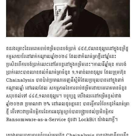
ជនរងគ្រោះនៃមេរោគចាប់ជម្រិតបានបង់ប្រាក់ ៤៥៩,៨លានដុល្លារនៅក្នុងឧក្រិដ្ឋ
កម្មសាយប័រនៅពាក់កណ្តាលឆ្នាំ២០២៤ ដែលជាកំណត់ត្រាថ្មីនៅឆ្នាំនេះ
ប្រសិនបើការបង់ប្រាក់លោះនៅតែបន្តនៅក្នុងកម្រិតនេះ។កាលពីឆ្នាំមុន ការបង់
ប្រាក់លោះបានឈានដល់កំណត់ត្រាចំនួន ១,១ពាន់លានដុល្លារ ដែលក្រុមហ៊ុន
Chainalysis បានប៉ាន់ប្រមាណចេញពីស្ថិតិដែលប្រមូលបាននៅក្នុងពាក់
កណ្តាលឆ្នាំ នៅពេលដែល សកម្មភាពនៃការចាប់ជម្រិតដោយមេរោគមានចំនួន
សរុបដល់ទៅ ៤៤៩,១លានដុល្លារ។ បច្ចុប្បន្ន យើងឈរនៅកម្រិតខ្ពស់ជាង
ឆ្នាំ២០២៣ ប្រមាណជា ២% នៅពេលដូចគ្នានេះ បានធ្វើការបំបែកនូវកំណត់ត្រា
ថ្មី បើទោះជាប្រតិបត្តិការនៃការអនុវត្តច្បាប់បានបង្រ្កាបដល់ប្រតិបត្តិការ
Ransomware-as-a-Service ដូចជា LockBit យ៉ាងណាក្តី។
យោងតាមរបាយការណ៍របស់ក្រុមហ៊ុន Chainalysis បានបង្ហាញពីការកើន