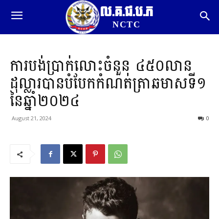
ល.គ.ជ.ប.ភ
NCTC
ការបង់ប្រាក់លោះចំនួន ៤៥០លាន
ដុល្លារបានបំបែកកំណត់ត្រាឆមាសទី១
នៃឆ្នាំ២០២៤
August 21, 2024
0