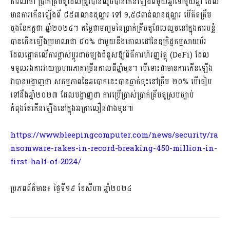
ការណ៍ថា ប្រាក់គ្រីបតូដែលត្រូវបានលួចបានកើនឡើងពីមួយឆ្នាំទៅមួយឆ្នាំ ដែល
មានការកើនឡើងពី ៨៥៧លានដុល្លារ ទៅ ១,៥៨ពាន់លានដុល្លារ បើគិតត្រឹម
ចុងខែកក្កដា ឆ្នាំ២០២៤។ តម្លៃជាមធ្យមនៃប្រាក់គ្រីបតូដែលលួចនៅក្នុងការបន្លំ
បានកើនឡើងប្រមាណជា ៨០% ជាមួយនឹងគោលដៅនៃឧក្រិដ្ឋកម្មសាយប័រ
ដែលផ្តោតលើការផ្លាស់ប្តូរជាចម្បងជំនួសឱ្យពិធីការហិរញ្ញវត្ថុ (DeFi) ដែល
ទទួលរងការវាយប្រហារភាគច្រើនកាលពីឆ្នាំមុន។ បើទោះជាមានការកើនឡើង
វាបានបង្ហាញថា សកម្មភាពនៃឆបោកនេះបានធ្លាក់ចុះនៅត្រឹម ២០% បើធៀប
ទៅនឹងឆ្នាំ២០២៣ ដែលបង្ហាញថា ការប្រើប្រាស់ប្រាក់គ្រីបតូស្របច្បាប់
កំពុងតែកើនឡើងនៅក្នុងអត្រាលឿនជាងមុន៕
https://www.bleepingcomputer.com/news/security/ra
nsomware-rakes-in-record-breaking-450-million-in-
first-half-of-2024/
ប្រភពព័ត៌មាន៖ ថ្ងៃទី១៩ ខែសីហា ឆ្នាំ២០២៤