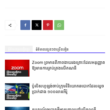
ព័ត៌មានស្រដៀងគ្នា
ព័ត៌មានផ្សេងៗជាច្រើនទៀត
Zoom ព្រមានពីភាពងាយរងគ្រោះដែលអនុញ្ញាត
ឱ្យមានការគ្រប់គ្រងលើគណនី
ព័ត៌មានសុវត្ថិភាព
ព័ត៌មានវិទ្យា
ប៉ូលិសហូឡង់ចាប់ក្រុមវិនិយោគឆបោកដែលលួច
ប្រាក់ជាង ១០០លានអឺរ៉ូ
ព័ត៌មានសុវត្ថិភាព
ព័ត៌មានវិទ្យា
ឧបករណ៍ឆបោកថ្មីមានគោលដៅលើគណនី