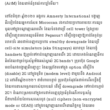
(AitM) ដែលពាក់ព័ន្ធដល់ការឃ្លាំមើល។
នៅខែមិថុនា ឆ្នាំ២០២០ អង្គការ Amnesty International បង្ហាញ
ពីរបៀបដែលអ្នកការសែត Moroccan រងការវាយប្រហារតាមរយៈការលួច
ចូលទៅក្នុងបណ្តាញណេតវើក ដែលទំនងជាប្រើ cell tower ក្លែងក្លាយ
ដើម្បីបញ្ជូនមេរោគលួចព័ត៌មាន Pegasus។ ដើម្បីបង្កបញ្ហាឱ្យកាន់តែធ្ងន់ធ្ងរ
ហេគឃ័រ អាចដាក់ចេញការប្រហារ stealthy downgrade ដែលប្រើ
cell-site simulators (aka Stingrays) ឈានមុខ ដែលបង្ខំ
handsets ឱ្យភ្ជាប់ទៅកាន់បណ្តាញណេតវើក 2G ដោយកេងចំណេញពីការ
ពិតដែលថាគ្រប់ទូរស័ព្ទទាំងអស់ស្គាល់ 2G bands។ ក្រុមហ៊ុន Google
មានបំណងបង្ហាញពីបញ្ហាខ្លះ ដែលត្រូវថែមទៅក្នុង option ដើម្បីបិទ
(disable) 2G នៅក្នុងមូដិម (modem level) ជាមួយនឹង Android
12 នៅដើមឆ្នាំ២០២២។ ជាជំហានបន្ទាប់ ក្រុមហ៊ុនកំពុងតែដាក់ការរឹតបន្តឹងថ្មី
ដែលការពារសមត្ថភាពរបស់ឧបករណ៍ ដើម្បី downgrade ទៅកាន់ការភ្ជាប់
2G។ ដំណោះស្រាយនៅក្នុងការដាក់ចេញនូវប្រព័ន្ធដំណើរការទូរស័ព្ទ
គឺជាហានិភ័យនៃការសរសេរកូដ (null ciphers (non-encrypted
mode or GEA0)) នៅក្នុងបណ្តាញណេតវើកពាណិជ្ជកម្ម ដែលអាច