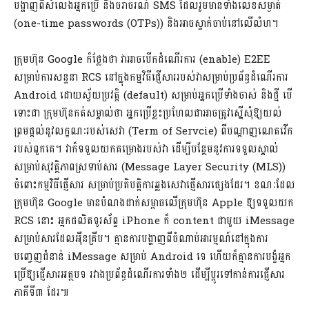
បង្ហាញពីសំលេងអ្នកប្រើ និងចរាចរណ៍ SMS ដែលរួមមានទាំងលេខសម្ងាត់
(one-time passwords (OTPs)) និងអាចស្ទាក់ចាប់នៅលើលំហ។
ក្រុមហ៊ុន Google ក៏ថ្លែងថា វាអាចបើកដំណើរការ (enable) E2EE
សម្រាប់ការសន្ទនា RCS នៅក្នុងកម្មវិធីផ្ញើសាររបស់វាសម្រាប់ប្រព័ន្ធដំណើរការ
Android ដោយស្វ័យប្រវត្តិ (default) សម្រាប់អ្នកប្រើទាំងចាស់ និងថ្មី បើ
ទោះជា ក្រុមហ៊ុនកត់សម្គាល់ថា អ្នកប្រើខ្លះប្រហែលជាអាចត្រូវស្នើសុំឱ្យយល់
ព្រមផ្តល់នូវលក្ខណៈរបស់សេវា (Term of Servcie) ពីបណ្តាញណេតវើក
របស់ពួកគេ។ វាក៏ទទួលយកគម្រោងរបស់វា ដើម្បីបន្ថែមនូវការទទួលស្គាល់
សម្រាប់សុវត្ថិភាពស្រទាប់សារ (Message Layer Security (MLS))
ចំពោះកម្មវិធីផ្ញើសារ សម្រាប់ប្រតិបត្តិការឆ្លងសេវាផ្ញើសារផ្សេងដែរ។ ខណៈដែល
ក្រុមហ៊ុន Google មានបំណងដាក់សម្ពាធលើក្រុមហ៊ុន Apple ឱ្យទទួលយក
RCS នោះ អ្នកផលិតទូរស័ព្ទ iPhone ក៏ content ជាមួយ iMessage
សម្រាប់សារដែលអុីនគ្រីប។ គ្មានការបង្ហាញពីចំណាប់អារម្មណ៍នៅក្នុងការ
បញ្ចេញជំនាន់ iMessage សម្រាប់ Android ទេ ហើយក៏គ្មានការបង្ខំអ្នក
ប្រើឱ្យផ្ញើសារអត្ថបទ រវាងប្រព័ន្ធដំណើរការទាំង២ ដើម្បីប្តូរទៅកាន់ការផ្ញើសារ
ភាគីទី៣ ដែរ៕