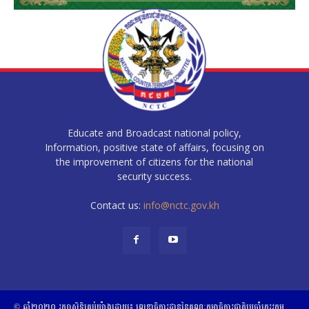
Educate and Broadcast national policy,
Information, positive state of affairs, focusing on
the improvement of citizens for the national
security success.
Contact us:
info@nctc.gov.kh
© ឆ្នាំ២០២០​ ​រក្សាសិទ្ធិ​គ្រប់យ៉ាង​ដោយ​៖​ ​លេខាធិការដ្ឋាននៃគណៈកម្មាធិការជាតិប្រចាំភេរវកម្ម