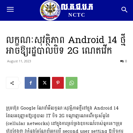
ល.គ.ជ.ប.ភ
NCTC
លក្ខណៈសុវត្ថិភាព Android 14 ថ្មី
អាចឱ្យរដ្ឋបាលបិទ 2G ណេតវើក
August 11, 2023
0
ក្រុមហ៊ុន Google ណែនាំពីលក្ខណៈសុវត្ថិភាពថ្មីនៅក្នុង Android 14
ដែលអនុញ្ញាតឱ្យរដ្ឋបាល IT បិទ 2G បណ្តាញណេតវើកទូរស័ព្ទដៃ
(cellular networks) នៅក្នុងការគ្រប់គ្រងឧបករណ៍របស់ពួកគេ។ក្រុម
ហ៊ុនថ្លែងថា វាកំពុងតែណែនាំអ្នកប្រើ second user setting ឱ្យបិទការ