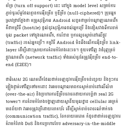
គាំទ្រ (turn off support) នេះ នៅក្នុង model level សម្រាប់ការ
ភ្ជាប់ទូរស័ព្ទដែលគ្មានការអុីនគ្រីប ឬឌីគ្រីប (null-ciphered)។ ក្រុមអ្នក
ស្រាវជ្រាវថ្លែងថា គម្រូសុវត្ថិភាព Android សន្មតថាគ្រប់បណ្តាញណេតវើក
គឺជាកម្មវិធី (hostile) ផ្តល់នូវសុវត្ថិភាពដល់អ្នកប្រើ និងជៀសវាងពីការចាក់
ចូល packet ទៅក្នុងណេតវើក, ការរំខាន ឬការលួចស្តាប់នៅលើផ្លូវ
(traffic) របស់អ្នកប្រើ។ កម្មវិធី Android មិនពឹងលើការអុីនគ្រីប link-
layer ដើម្បីដោះស្រាយការគំរាមកំហែងនេះទេ។ ផ្ទុយទៅវិញ វាជំរុញគ្រប់
ផ្លូវណេតវើក (network traffic) ទាំងអស់គួរតែត្រូវអុីនគ្រីប end-to-
end (E2EE)។
ជាពិសេស 2G ណេតវើកដែលដាក់ចេញនូវការអុីនគ្រីបទន់ខ្សោយ និងខ្វះការ
ផ្ទៀងផ្ទាត់ទៅវិញទៅមកនោះ វាអាចបណ្តាលមានការស្ទាក់ចាប់នៅលើលំហ
(over-the-air) និងប្រហារការឌីគ្រីបចរាចរដោយការបន្លំជា real 2G
tower។ ការគំរាមកំហែងបង្ហាញដោយស្ថានីយមូលដ្ឋាន cellular អាក្រក់
មានន័យថា វាអាចត្រូវប្រើដោយហេគឃ័រ ដើម្បីស្ទាក់ចាប់ចរាចរណ៍ទាក់ទង
(communication traffic), ចែកចាយមេរោគ ក៏ដូចជាដាក់ចេញនូវការ
គំរាមកំហែង DoS និងការប្រហារបែប adversary-in-the-middle