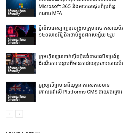
Microsoft 365 និងអាចគេចផុតពីប្រព័ន្ធ
ព័ត៌មានសុវត្ថិភាព
ការពារ MFA
ព័ត៌មានវិទ្យា
ប៉ូលិសអេស្បាញចុះបង្រ្កាបក្រុមឆបោកសាយប័រ
១៤០លានអឺរ៉ូ និងចាប់ខ្លួនជនសង្ស័យ ៤រូប
ព័ត៌មានសុវត្ថិភាព
ព័ត៌មានវិទ្យា
ក្រុមហ៊ុនឡានតាក់ស៊ីជប៉ុនធំជាងគេបិទប្រព័ន្ធ
ដំណើរការ បន្ទាប់ពីមានការវាយប្រហារសាយប័រ
ព័ត៌មានសុវត្ថិភាព
ព័ត៌មានវិទ្យា
អូស្រា្តលីព្រមានពីយុទ្ធនាការសកលមាន
គោលដៅលើ Platforms CMS ងាយរងគ្រោះ
ព័ត៌មានសុវត្ថិភាព
ព័ត៌មានវិទ្យា