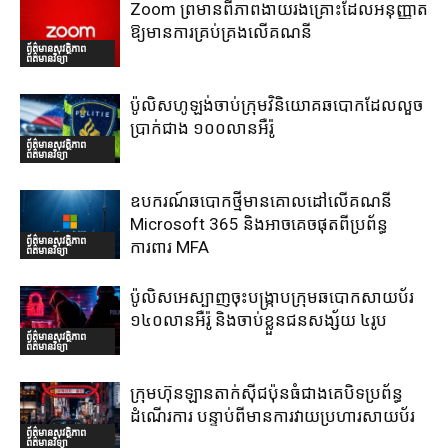
Zoom ព្រមានពីភាពងាយរងគ្រោះដែលអនុញ្ញាត
ឱ្យមានការគ្រប់គ្រងលើគណនី
ព័ត៌មានសុវត្ថិភាព
ព័ត៌មានវិទ្យា
ប៉ូលិសហូឡង់ចាប់ក្រុមវិនិយោគឆបោកដែលលួច
ប្រាក់ជាង ១០០លានអឺរ៉ូ
ព័ត៌មានសុវត្ថិភាព
ព័ត៌មានវិទ្យា
ឧបករណ៍ឆបោកថ្មីមានគោលដៅលើគណនី
Microsoft 365 និងអាចគេចផុតពីប្រព័ន្ធ
ព័ត៌មានសុវត្ថិភាព
ការពារ MFA
ព័ត៌មានវិទ្យា
ប៉ូលិសអេស្បាញចុះបង្រ្កាបក្រុមឆបោកសាយប័រ
១៤០លានអឺរ៉ូ និងចាប់ខ្លួនជនសង្ស័យ ៤រូប
ព័ត៌មានសុវត្ថិភាព
ព័ត៌មានវិទ្យា
ក្រុមហ៊ុនឡានតាក់ស៊ីជប៉ុនធំជាងគេបិទប្រព័ន្ធ
ដំណើរការ បន្ទាប់ពីមានការវាយប្រហារសាយប័រ
ព័ត៌មានសុវត្ថិភាព
ព័ត៌មានវិទ្យា