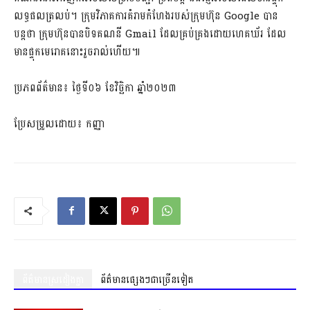
លទ្ធផលត្រលប់។ ក្រុមវិភាគការគំរាមកំហែងរបស់ក្រុមហ៊ុន Google បាន
បន្តថា ក្រុមហ៊ុនបានបិទគណនី Gmail ដែលគ្រប់គ្រងដោយហេគឃ័រ ដែល
មានផ្ទុកមេរោគនោះរួចរាល់ហើយ៕
ប្រភពព័ត៌មាន៖ ថ្ងៃទី០៦ ខែវិច្ឆិកា ឆ្នាំ២០២៣
ប្រែសម្រួលដោយ៖ កញ្ញា
ព័ត៌មានស្រដៀងគ្នា
ព័ត៌មានផ្សេងៗជាច្រើនទៀត