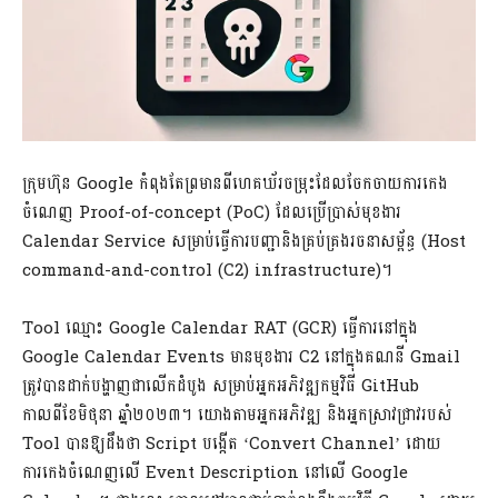
ក្រុមហ៊ុន Google កំពុងតែព្រមានពីហេគឃ័រចម្រុះដែលចែកចាយការកេង
ចំណេញ Proof-of-concept (PoC) ដែលប្រើប្រាស់មុខងារ
Calendar Service សម្រាប់ធ្វើការបញ្ជានិងគ្រប់គ្រងរចនាសម្ព័ន្ធ (Host
command-and-control (C2) infrastructure)។
Tool ឈ្មោះ Google Calendar RAT (GCR) ធ្វើការនៅក្នុង
Google Calendar Events មានមុខងារ C2 នៅក្នុងគណនី Gmail
ត្រូវបានដាក់បង្ហាញជាលើកដំបូង សម្រាប់អ្នកអភិវឌ្ឍកម្មវិធី GitHub
កាលពីខែមិថុនា ឆ្នាំ២០២៣។ យោងតាមអ្នកអភិវឌ្ឍ និងអ្នកស្រាវជ្រាវរបស់
Tool បានឱ្យដឹងថា Script បង្កើត ‘Convert Channel’ ដោយ
ការកេងចំណេញលើ Event Description នៅលើ Google