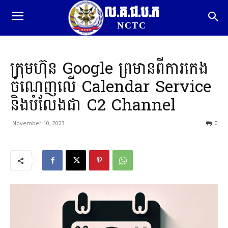
ល.គ.ជ.ប.ភ
NCTC
ក្រុមហ៊ុន Google ព្រមានពីការកេង
ចំណេញលើ Calendar Service
និងបំលែងជា C2 Channel
November 10, 2023
0