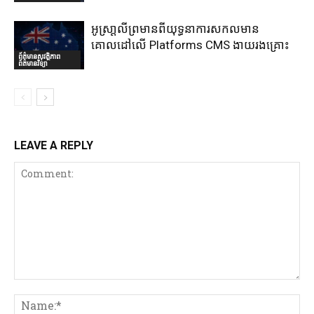
អូស្រា្តលីព្រមានពីយុទ្ធនាការសកលមាន
គោលដៅលើ Platforms CMS ងាយរងគ្រោះ
ព័ត៌មានសុវត្ថិភាព
ព័ត៌មានវិទ្យា
LEAVE A REPLY