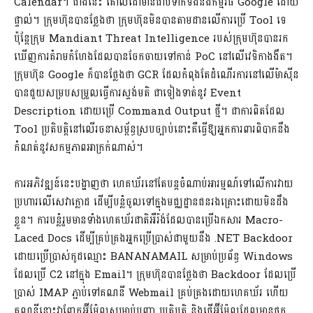
Calendar។ ជាងនេះ គោលដៅមានជាប់ទាក់ទងនឹងកម្មវិធី Google ដោយ
ផ្ទាល់។ ក្រុមហ៊ុនបានថ្លែងថា ក្រុមហ៊ុនមិនបានតាមដានលើការប្រើ Tool ទេ
ប៉ុន្តែក្រុម Mandiant Threat Intelligence របស់ក្រុមហ៊ុនបានរក
ឃើញការគំរាមកំហែងដែលបានចែកចាយទៅកាន់ PoC នៅលើវេទិកាងងឹត។
ក្រុមហ៊ុន Google ក៏បានថ្លែងថា GCR ដែលកំពុងតែដំណើរការនៅលើម៉ាស៊ីន
បានជួយសម្របសម្រួលធ្វើការស្ទង់មតិ ជាទៀងទាត់នូវ Event
Description ដោយប្រើ Command Output ថ្មី។ ជាការពិតដែល
Tool ប្រតិបត្តិនៅលើរចនាសម្ព័ន្ធស្របច្បាប់នោះគឺធ្វើឱ្យអ្នកការពារពិបាកនឹង
កំណត់នូវសកម្មភាពអាក្រក់ណាស់។
ការអភិវឌ្ឍន៍នេះបង្ហាញថា ហេគឃ័រនៅតែបន្តចំណាប់អារម្មណ៍ទៅលើការវាយ
ប្រហារលើសេវាក្លោដ ដើម្បីបន្លំចូលទៅក្នុងមជ្ឈដ្ឋានជនរងគ្រោះដោយមិនដឹង
ខ្លួន។ ការបន្លំរួមមានទាំងហេគឃ័រជាតិអឺរ៉ង់ដែលបានប្រើឯកសារ Macro-
Laced Docs ដើម្បីគ្រប់គ្រងអ្នកប្រើប្រាស់ជាមួយនឹង .NET Backdoor
ដោយប្រើប្រាស់កូដឈ្មោះ BANANAMAIL សម្រាប់ប្រព័ន្ធ Windows
ដែលប្រើ C2 នៅក្នុង Email។ ក្រុមហ៊ុនបានថ្លែងថា Backdoor ដែលប្រើ
ប្រាស់ IMAP ភ្ជាប់ទៅគណនី Webmail គ្រប់គ្រងដោយហេគឃ័រ ហើយ
គណនីនោះវាញែកអ៊ីម៉ែលសម្រាប់បញ្ជា ប្រតិបត្តិ និងផ្ញើអ៊ីម៉ែលដែលមានផ្ទុក