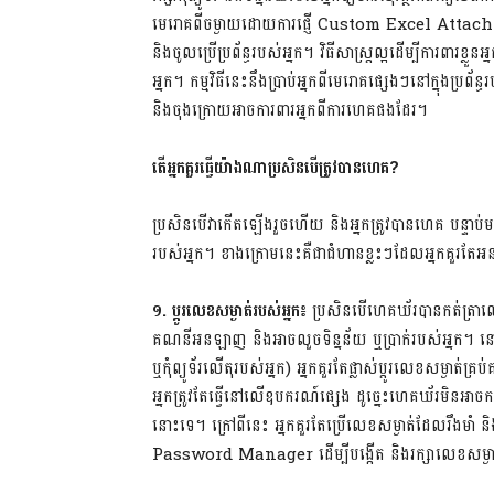
មេរោគពីចម្ងាយដោយការផ្ញើ Custom Excel Attach
និងចូលប្រើប្រព័ន្ធរបស់អ្នក។ វិធីសាស្រ្តល្អដើម្បីការពារខ
អ្នក។ កម្មវិធីនេះនឹងប្រាប់អ្នកពីមេរោគផ្សេងៗនៅក្នុងប្រព
និងចុងក្រោយអាចការពារអ្នកពីការហេគផងដែរ។
តើអ្នកគួរធ្វើយ៉ាងណាប្រសិនបើត្រូវបានហេគ?
ប្រសិនបើវាកើតឡើងរួចហើយ និងអ្នកត្រូវបានហេគ បន្ទាប់
របស់អ្នក។ ខាងក្រោមនេះគឺជាជំហានខ្លះៗដែលអ្នកគួរតែអនុ
១. ប្តូរលេខសម្ងាត់របស់អ្នក៖
ប្រសិនបើហេគឃ័របានកត់ត្រាល
គណនីអនឡាញ និងអាចលួចទិន្នន័យ ឬប្រាក់របស់អ្នក។
ឬកុំព្យូទ័រលើតុរបស់អ្នក) អ្នកគួរតែផ្លាស់ប្តូរលេខសម្ងាត
អ្នកត្រូវតែធ្វើនៅលើឧបករណ៍ផ្សេង ដូច្នេះហេគឃ័រមិនអាចក
នោះទេ។ ក្រៅពីនេះ អ្នកគួរតែប្រើលេខសម្ងាត់ដែលរឹងមាំ ន
Password Manager ដើម្បីបង្កើត និងរក្សាលេខសម្ងាត់