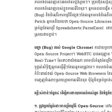
ការកេងចំណេញនេះអាចកើតឡើងភ្លាមៗ។ ក្រុមហ៊ុនសន្តិសុ
ការកេងចំណេញរបស់ខ្លួនកាលពីខែមុន។ ពួកគេបានបង្
(Bug) និងដំណើរការកម្មវិធីផ្សេងៗដែលពួកគេចង់ដំណ
Patch ពួកគេនិយាយថា Open-Source Libraries នៅតែអ
គ្រប់គ្នាដែលប្រើ Spreadsheets::ParseExcel ដោយ
ស្រាយជាបន្ទាន់។
បញ្ហា
(
Bug
) របស់
Google Chrome
៖
ការវាយប្រហា
Open-Source Project។ WebRTC បានអនុញ្ញាត We
Real-Time។ តែទោះជាយ៉ាងណា ហេគឃ័រកំពុងតែប្រើវា
ឬផ្តល់សិទ្ធិឱ្យពួកគេធ្វើអ្វីៗដែលពួកគេត្រូវការ។ ការ
ក៏ប៉ះពាល់ដល់ Open-Source Web Browsers ដែល
បញ្ចេញដំណោះស្រាយភ្លាមកាលពីខែមុន ប៉ុន្តែមិនគ្រប់គ្រាន់ទេ
គន្លឹះសំខាន់ៗចំនួន៤ ដើម្បីការពារឧបករណ៍របស់អ្នក និងទិន្ន
១. ប្រុងប្រយ័ត្នចំពោះការប្រើកម្មវិធី
Open-Source:
នៅពេ