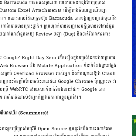
ខ Barracuda បានកត់សម្គាល់ថា ហេគឃ័រចិនកំពុងតែប្រើប្រាស់
កើត Custom Excel Attachments ដើម្បីកេងចំណេញលើបញ្ហា
ើរការ។ ខណៈពេលដែលក្រុមហ៊ុន Barracuda បានបង្ហាញបញ្ហាជាមួយនឹង
ាចមានគ្រោះថ្នាក់។ ក្រុមហ៊ុនក៏បានចេញសេចក្តីព្រមានទៅកាន់អ្នក
បានណែនាំពួកគេឱ្យ Review បញ្ហា (Bug) និងចាត់វិធានការដោះ
រ Google’ Eight Day Zero កើតឡើងក្នុងទម្រង់នៃការវាយប្រហារ
b Browser និង Mobile Application ទំនាក់ទំនងគ្នានៅក្នុង
សម្រាប់ Overload Browser របស់អ្នក និងក៏បណ្តាលឱ្យវា Crash
កេងចំណេញនេះមិនត្រឹមតែអាចប៉ះពាល់ដល់ Google Chrome ប៉ុណ្ណោះទេ វា
ប្រើ WebRTC ដោយសារទំនាក់ទំនងនោះដែរ។ Google បាន
 វាចាំបាច់ណាស់ថាអ្នកក៏ត្រូវតែការពារខ្លួនអ្នកដែរ។
ន័យពីហេគឃ័រ
(Scammers)
៖
លអ្នកប្រើប្រាស់កម្មវិធី Open-Source អ្នកគួរតែដឹងថានរណាក៏អាច