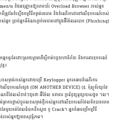
ments និងអនុញ្ញាតឱ្យហេគឃ័រ Overload Browser របស់អ្នក
្លួនអ្នកគឺត្រូវតែដំឡើងកម្មវិធីកម្ចាត់មេរោគ និងដំណើរការវានៅលើឧបករណ៍របស់
័ន្ធរបស់អ្នក ប្រាប់អ្នកពីតំណរភ្ជាប់មេរោគនៅក្នុងអ៊ីម៉ែលឆបោក (Phishing)
មកអ្នកគួរតែដោះស្រាយភ្លាមដើម្បីកាត់បន្ថយហានិភ័យ និងការពារឧបករណ៍
វត្ត៖
េខសម្ងាត់របស់អ្នកដោយប្រើ Keylogger ពួកគេអាចដំណើរការ
 នៅលើឧបករណ៍ផ្សេង (ON ANOTHER DEVICE) (ឧ. កុំព្យូទ័រយួរដៃ
់គ្រប់គណនីដែលសំខាន់ៗដូចជា អ៊ីម៉ែល ធនាគារ ប្រព័ន្ធផ្សព្វផ្សាយសង្គម ។ល។
ត់ត្រាការផ្លាស់ប្តូរលេខសម្ងាត់ថ្មីរបស់អ្នកនៅលើឧបករណ៍ដែលមិនបានហេគ
ិងតែមួយគត់ដែលពិបាកនឹកស្មាន ឬ Crack។ អ្នកក៏អាចប្រើកម្មវិធី
របស់អ្នកឱ្យមានសុវត្ថិភាព។