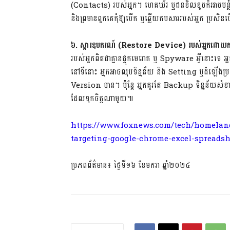
(Contacts) របស់អ្នក។ ហេគឃ័រ ឬជនខិលខូចក៏អាចបន្លំជាអ្នក 
និងព្រមានពួកគេកុំឱ្យបើក ឬឆ្លើយតបសាររបស់អ្នក ប្រសិ
៦. ស្តារឧបករណ៍
(Restore Device)
របស់អ្នកដោយ
របស់អ្នកពិតជាគ្មានផ្ទុកមេរោគ ឬ Spyware អ្វីនោះទ
នៅទីនោះ អ្នកអាចលុបទិន្នន័យ និង Setting ឬដំឡើងប្រព័ន
Version បាន។ ប៉ុន្តែ អ្នកគួរតែ Backup ទិន្នន័យសំខ
ដែលទុកចិត្តណាមួយ៕
https://www.foxnews.com/tech/homeland
targeting-google-chrome-excel-spreadsh
ប្រភពព័ត៌មាន៖ ថ្ងៃទី១៦ ខែមករា ឆ្នាំ២០២៤