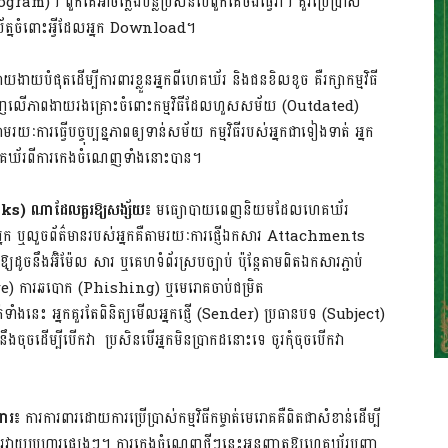
gram)។ ពួកគេអាចក្លែងបន្លំប្រសិនបើពួកគេចង់ធ្វើវា។ គួរប្រើប្រាស់
រយ័ត្នចំពោះអ្វីដែលអ្នក Download។
ងាយបំផុតដើម្បីការពារខ្លួនអ្នកពីហេគឃ័រ និងជនខិលខូច គឺរក្សាកម្មវិធី
ណេញលើភាពងាយរងគ្រោះចំពោះកម្មវិធីដែលហួសសម័យ (Outdated)
ៈការធ្វើបច្ចុប្បន្នភាពឲ្យទាន់សម័យ កម្មវិធីរបស់អ្នកជាទៀងទាត់ អ្នក
ហេគឃ័រពីការកេងចំណេញទាំងនោះបាន។
nks)
ណាដែលគួរឱ្យសង្ស័យ៖
មធ្យោបាយពេញនិយមដែលហេគឃ័រ
្នក ឬលួចព័ត៌មានរបស់អ្នកគឺតាមរយៈការផ្ញើឯកសារ Attachments
យដូចនឹងអ៊ិម៉ែល សារ ឬគេហទំព័រស្របច្បាប់ ប៉ុន្តែតាមពិតឯកសារភ្ជាប់
are) ការឆបោក (Phishing) ឬមេរោគចាប់ជម្រិត
ទាំងនេះ អ្នកគួរតែពិនិត្យមើលអ្នកផ្ញើ (Sender) ប្រធានបទ (Subject)
ឹងចុចដើម្បីបើកវា ប្រសិនបើអ្នកមិនប្រាកដនោះទេ ចូរកុំចុចបើកវា
ពារ៖
ការការពារដោយការប្រើប្រាស់កម្មវិធីកម្ចាត់មេរោគគឺពិតជាសំខាន់ដើម្បី
ៀសពីការវាយប្រហារផ្សេងៗ។ ការកេងចំណេញថ្មីៗនេះអនុញ្ញាតឱ្យហេគឃ័របញ្ជា