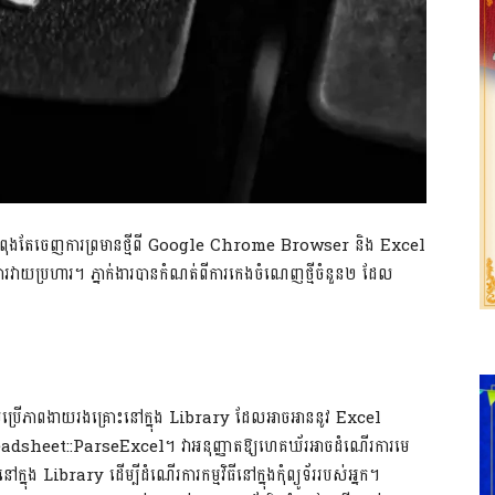
SA) កំពុងតែចេញការព្រមានថ្មីពី Google Chrome Browser និង Excel
វាយប្រហារ។ ភ្នាក់ងារបានកំណត់ពីការកេងចំណេញថ្មីចំនួន២ ដែល
្រើភាពងាយរងគ្រោះនៅក្នុង Library ដែលអាចអាននូវ Excel
readsheet::ParseExcel។ វាអនុញ្ញាតឱ្យហេគឃ័រអាចដំណើរការមេ
ង Library ដើម្បីដំណើរការកម្មវិធីនៅក្នុងកុំព្យូទ័ររបស់អ្នក។