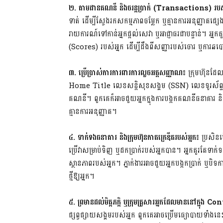
២. តាមដានគណនី និងចរន្តប្រាក់
(Transactions)
របស
ទាត់ ដើម្បីស្វែងរកសកម្មភាពចម្លែក ឬគ្មានការអនុញ្ញាត
រាយការណ៍ទៅកាន់អ្នកផ្តល់សេវា ឬអាជ្ញាធរជាបន្ទាន់។ 
(Scores) របស់អ្នក ដើម្បីដឹងពីសញ្ញារបស់ចោរ ឬការឆ
៣. ប្រើប្រាស់ការការពារការលួចអត្តសញ្ញាណ៖
ក្រុមហ៊ុនដែល
Home Title លេខសន្តិសុខសង្គម (SSN) លេខទូរស័ព្ទ និ
គណនី។ ពួកគេក៏អាចជួយអ្នកក្នុងការបង្កកគណនីធនាគារ និ
គ្មានការអនុញ្ញាត។
៤. ទាក់ទងធនាគារ និងក្រុមហ៊ុនកាតក្រេឌីតរបស់អ្នក៖
ប្រសិនប
ប្រើវាសម្រាប់ទិញ ឬដកប្រាក់របស់អ្នកបាន។ អ្នកគួរតែទាក់ទងទ
ស្ថានភាពរបស់អ្នក។ ភ្នាក់ងារអាចជួយអ្នកបង្កកប្រាក់ ឬបិទ
ថ្មីឱ្យអ្នក។
៥. ព្រមានដល់មិត្តភក្តិ ឬក្រុមគ្រួសារអ្នកដែលមាននៅក្នុង
Con
ផ្សព្វផ្សាយសង្គមរបស់អ្នក ពួកគេអាចប្រើមធ្យោបាយទាំងនេះផ្ញ