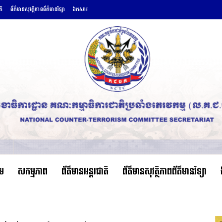
តិ
ព័ត៌មានសុវត្ថិភាពព័ត៌មានវិទ្យា
ឯកសារ
ើម
សកម្មភាព
ព័ត៌មានអន្តរជាតិ
ព័ត៌មានសុវត្ថិភាពព័ត៌មានវិទ្យា