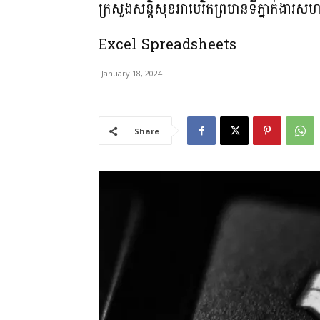
ក្រសួងសន្តិសុខអាមេរិកព្រមានទីភ្នាក់
Excel Spreadsheets
January 18, 2024
Share