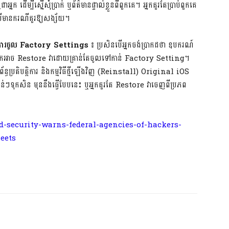
ដើម្បីស្នើសុំប្រាក់ ឬព័ត៌មានផ្ទាល់ខ្លួនពីពួកគេ។ អ្នកគួរតែប្រាប់ពួកគេ
នបើមានករណីគួរឱ្យសង្ស័យ។
ការចូល
Factory Settings
៖
ប្រសិនបើអ្នកចង់ប្រាកដថា ឧបករណ៍
េ អ្នកអាច Restore វាដោយគ្រាន់តែចូលទៅកាន់ Factory Setting។
្ធប្រតិបត្តិការ និងកម្មវិធីថ្មីឡើងវិញ (Reinstall) Original iOS
ាន់ៗទុកសិន មុននឹងធ្វើបែបនេះ ឬអ្នកគួរតែ Restore វាចេញពីប្រភព
-security-warns-federal-agencies-of-hackers-
eets