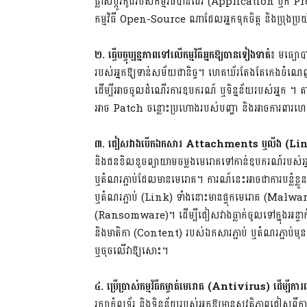
ផ្លាស់ប្តូរកូដរបស់កម្មវិធីបានដែរ (Application ឬក៏ Pro
កម្មវិធី Open-Source ណាដែលអ្នកទុកចិត្ត និងប្រុងប្
២. ធ្វើបច្ចុប្បន្នភាពទៅលើកម្មវិធីអ្នកឱ្យបានទៀងទាត់៖
មធ្យោបាយ
របស់អ្នកឱ្យទាន់សម័យជានិច្ច។ ហេគឃ័រតែងតែកេងចំ
ដើម្បីអាចចូលដំណើរការឧបករណ៍ ឬទិន្នន័យរបស់អ្នក ។ តាមរយ
អាច Patch ចន្លោះប្រហោងរបស់បញ្ហា និងអាចការពារ
៣. ជៀសវាងបើកឯកសារ
Attachments
ឬលីង
(Li
និងជនខិលខូចព្យាយាមចម្លងមេរោគទៅកាន់ឧបករណ៍របស់អ
ឬតំណរភ្ជាប់ដែលមានមេរោគ។ ការណ៍នេះអាចជាការបន្លំខ្លួនឱ្
ឬតំណរភ្ជាប់ (Link) ទាំងនោះមានផ្ទុកមេរោគ (Malw
(Ransomware)។ ដើម្បីជៀសវាងធ្លាក់ចូលទៅក្នុងអន្ទាក់
និងមាតិកា (Content) របស់ឯកសារភ្ជាប់ ឬតំណរភ្ជាប់មុនន
ឬចុចលើវាឱ្យសោះ។
៤. ប្រើប្រាស់កម្មវិធីកម្ចាត់មេរោគ
(Antivirus)
ដើម្បីការ
រក្សាកុំព្យូទ័រ និងទិន្នន័យរបស់អ្នកឱ្យមានសុវត្ថិភាពជ