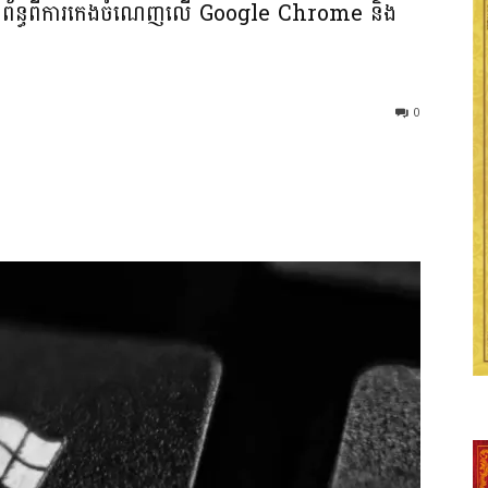
ងារសហព័ន្ធពីការកេងចំណេញលើ Google Chrome និង
0