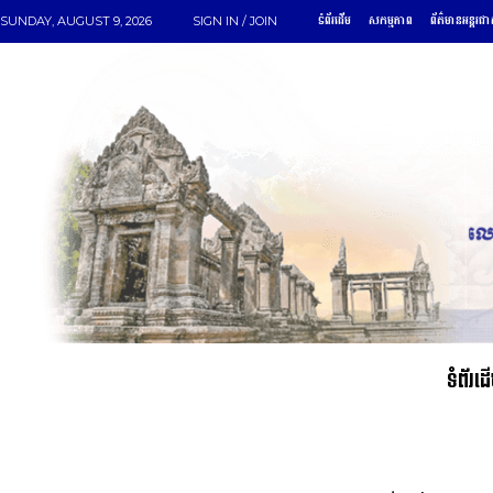
ទំព័រដើម
សកម្មភាព
ព័ត៌មានអន្តរជា
SUNDAY, AUGUST 9, 2026
SIGN IN / JOIN
ទំព័រដ