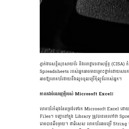
ភ្នាក់ងារសន្តិសុខសាយប័រ និងហេដ្ឋារចនាសម្ព័ន្ធ (CI
Spreadsheets របស់អ្នកអាចមានគ្រោះថ្នាក់ដោយសារការ
អាចឱ្យហេគឃ័រងាយនឹងលួចចូលប្រើកុំព្យូទ័ររបស់អ្នក។
ការកេងចំណេញថ្មីរបស់
Microsoft Excel
៖
ហេគឃ័រកំពុងតែតម្រង់ទៅរក Microsoft Excel ដោយប
Files។ បញ្ហានៅក្នុង Library ត្រូវបានគេហៅថា Sp
រោគបានពីចម្ងាយ។ ជាពិសេស ហេគឃ័រអាចប្រើ String នៅក្នុ