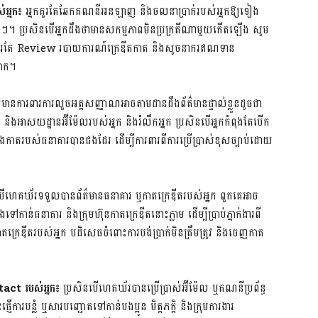
់អ្នក៖
អ្នកគួរតែឆែកគណនីអនឡាញ និងចលនាប្រាក់របស់អ្នកឱ្យទៀង
ផ្សេងៗ។ ប្រសិនបើអ្នកដឹងថាមានសកម្មភាពមិនប្រក្រតីណាមួយកើតឡើង សូម
អ្នកគួរតែ Review របាយការណ៍ក្រេឌីតកាត និងសូចនាករឥណទាន
បោក។
មានការពារការលួចអត្តសញ្ញាណអាចតាមដានដឹងព័ត៌មានផ្ទាល់ខ្លួនដូចជា
ងអាសយដ្ឋានអ៊ីម៉ែលរបស់អ្នក និងរំលឹកអ្នក ប្រសិនបើអ្នកកំពុងតែបើក
ងកាតរបស់ធនាគារបានផងដែរ ដើម្បីការពារពីការប្រើប្រាស់ខុសច្បាប់ដោយ
ើហេគឃ័រទទួលបានព័ត៌មានធនាគារ ឬកាតក្រេឌីតរបស់អ្នក ពួកគេអាច
ៅកាន់ធនាគារ និងក្រុមហ៊ុនកាតក្រេឌីតនោះភ្លាម ដើម្បីប្រាប់ភ្នាក់ងារពី
កាតក្រេឌីតរបស់អ្នក បដិសេធចំពោះការបង់ប្រាក់មិនត្រឹមត្រូវ និងចេញកាត
tact
របស់អ្នក៖
ប្រសិនបើហេគឃ័របានប្រើប្រាស់អ៊ីម៉ែល ឬគណនីប្រព័ន្ធ
ើការបន្លំ ឬសារបញ្ឆោតទៅកាន់បងប្អូន មិត្តភក្តិ និងក្រុមការងារ