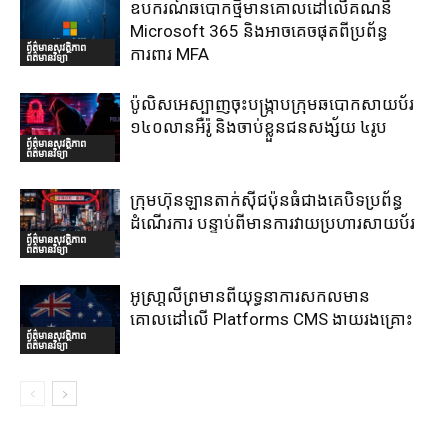
ឧបករណ៍ឆបោកថ្មីមានគោលដៅលើគណនី
Microsoft 365 និងអាចគេចផុតពីប្រព័ន្ធ
ព័ត៌មានសុវត្ថិភាព
ការពារ MFA
ព័ត៌មានវិទ្យា
ប៉ូលិសអេស្បាញចុះបង្រ្កាបក្រុមឆបោកសាយប័រ
១៤០លានអឺរ៉ូ និងចាប់ខ្លួនជនសង្ស័យ ៤រូប
ព័ត៌មានសុវត្ថិភាព
ព័ត៌មានវិទ្យា
ក្រុមហ៊ុនឡានតាក់ស៊ីជប៉ុនធំជាងគេបិទប្រព័ន្ធ
ដំណើរការ បន្ទាប់ពីមានការវាយប្រហារសាយប័រ
ព័ត៌មានសុវត្ថិភាព
ព័ត៌មានវិទ្យា
អូស្រា្តលីព្រមានពីយុទ្ធនាការសកលមាន
គោលដៅលើ Platforms CMS ងាយរងគ្រោះ
ព័ត៌មានសុវត្ថិភាព
ព័ត៌មានវិទ្យា