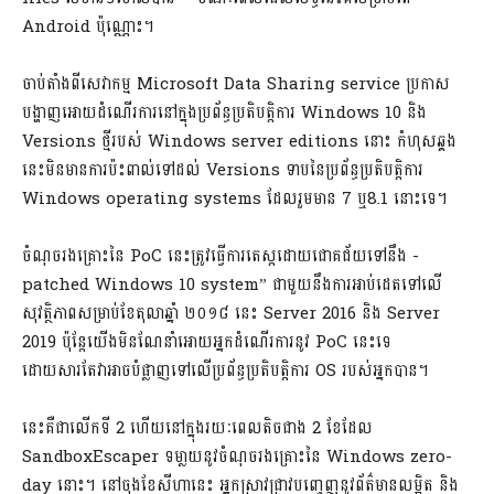
Android ប៉ុណ្ណោះ។
ចាប់តាំងពីសេវាកម្ម Microsoft Data Sharing service ប្រកាស
បង្ហាញអោយដំណើរការនៅក្នុងប្រព័ន្ធប្រតិបត្តិការ Windows 10 និង
Versions ថ្មីរបស់ Windows server editions នោះ កំហុសឆ្គង
នេះមិនមានការប៉ះពាល់ទៅដល់ Versions ទាបនៃប្រព័ន្ធប្រតិបត្តិការ
Windows operating systems ដែលរួមមាន 7 ឬ​8.1 នោះទេ។
ចំណុចរងគ្រោះនៃ PoC នេះត្រូវធ្វើការតេស្តដោយជោគជ័យទៅនឹង -
patched Windows 10 system” ជាមួយនឹងការអាប់ដេតទៅលើ
សុវត្ថិភាពសម្រាប់ខែតុលាឆ្នាំ ២០១៨ នេះ Server 2016 និង Server
2019 ប៉ុន្តែយើងមិនណែនាំអោយអ្នកដំណើរការនូវ PoC នេះទេ
ដោយសារតែវាអាចបំផ្លាញទៅលើប្រព័ន្ធប្រតិបត្តិការ OS របស់អ្នកបាន។
នេះគឺជាលើកទី 2 ហើយនៅក្នុងរយៈពេលតិចជាង 2 ខែដែល
SandboxEscaper ទមា្លយនូវចំណុចរងគ្រោះនៃ Windows zero-
day នោះ។ នៅចុងខែសីហានេះ អ្នកស្រាវជ្រាវបញ្ចេញនូវព័ត៌មានលម្អិត និង