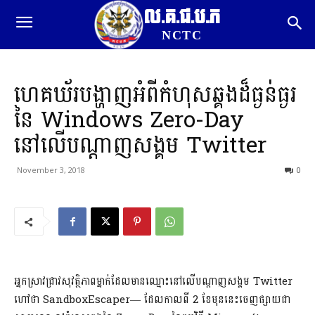
ល.គ.ជ.ប.ភ
NCTC
ហេគឃ័របង្ហាញអំពីកំហុសឆ្គងដ៏ធ្ងន់ធ្ងរ
នៃ Windows Zero-Day
នៅលើបណ្តាញសង្គម Twitter
November 3, 2018
0
អ្នកស្រាវជ្រាវសុវត្ថិភាពម្នាក់ដែលមានឈ្មោះនៅលើបណ្តាញសង្គម Twitter
ហៅថា SandboxEscaper— ដែលកាលពី 2 ខែមុននេះចេញផ្សាយជា