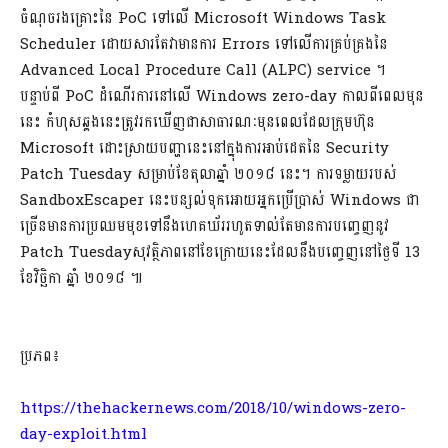
ចំណុចរងគ្រោះនៃ PoC ទៅលើ Microsoft Windows Task
Scheduler​ ដោយសារតែវាមានការ Errors ទៅលើការគ្រប់គ្រងនៃ
Advanced Local Procedure Call (ALPC) service ។
បន្ទាប់ពី PoC ដំណើរការនៅលើ Windows zero-day កាលពីពេលមុន
នេះ កំហុសឆ្គងនេះត្រូវរកឃើញជាសាធារណៈមុនពេលដែលក្រុមហ៊ុន
Microsoft ដោះស្រាយបញ្ហានេះនៅក្នុងការអាប់ដេតនៃ Security
Patch Tuesday សម្រាប់ខែតុលាឆ្នាំ ២០១៨ នេះ។ ការទម្លាយរបស់
SandboxEscaper នេះបន្សល់ទុកអោយអ្នកប្រើប្រាស់ Windows ជា
ច្រើនមានការប្រឈមមុខទៅនឹងហេគឃ័ររហូតទាល់តែមានការបញ្ចេញនូវ
Patch Tuesday​សុវត្ថិភាពនៅខែក្រោយនេះដែលនឹងបញ្ចេញនៅថ្ងៃទី 13
ខែវិច្ឆិកា ឆ្នាំ ២០១៨ ៕
ប្រភព៖
https://thehackernews.com/2018/10/windows-zero-
day-exploit.html