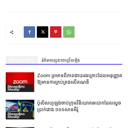
ព័ត៌មានស្រដៀងគ្នា
ព័ត៌មានផ្សេងៗជាច្រើនទៀត
Zoom ព្រមានពីភាពងាយរងគ្រោះដែលអនុញ្ញាត
ឱ្យមានការគ្រប់គ្រងលើគណនី
ព័ត៌មានសុវត្ថិភាព
ព័ត៌មានវិទ្យា
ប៉ូលិសហូឡង់ចាប់ក្រុមវិនិយោគឆបោកដែលលួច
ប្រាក់ជាង ១០០លានអឺរ៉ូ
ព័ត៌មានសុវត្ថិភាព
ព័ត៌មានវិទ្យា