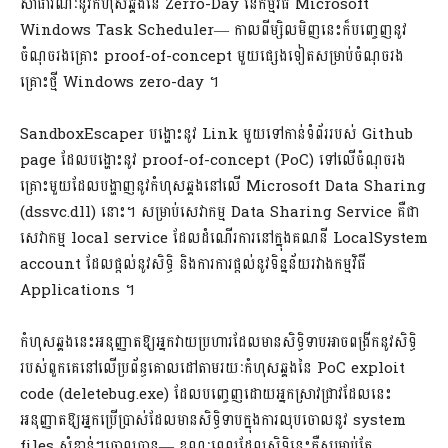
សាធារណៈនូវកំហុសឆ្គងនៃ Zerro-Day នៃកម្មវិធី Microsoft
Windows Task Scheduler— កាលពីម្សិលមិញនេះក៏បញ្ចេញនូវ
ចំណុចរងគ្រោះ proof-of-concept មួយផ្សេងទៀតសម្រាប់ចំណុចរង
គ្រោះថ្មី Windows zero-day ។
SandboxEscaper បង្ហោះនូវ Link មួយទៅកាន់ទំព័ររបស់ Github
page ដែលបង្ហោះនូវ proof-of-concept (PoC) ទៅលើចំណុចរង
គ្រោះមួយដែលបង្ហាញនូវកំហុសឆ្គងនៅលើ Microsoft Data Sharing
(dssvc.dll) នោះ។ សម្រាប់សេវាកម្ម Data Sharing Service គឺជា
សេវាកម្ម local service ដែលដំណើរការនៅក្នុងគណនី LocalSystem
account ដែលផ្តល់នូវសិទ្ធិ និងការការផ្តល់នូវទិន្នន័យរវាងកម្មវិធី
Applications ។
កំហុសឆ្គងនេះអនុញ្ញាតឱ្យអ្នកវាយប្រហារដែលមានសិទ្ធិទាបអាចពង្រីកនូវសិទ្ធិ
របស់ពួកគេនៅលើប្រព័ន្ធគោលដៅតាមរយៈកំហុសឆ្គងនៃ PoC exploit
code (deletebug.exe) ដែលបញ្ចេញដោយអ្នកស្រាវជ្រាវដែលនេះ
អនុញ្ញាតឱ្យអ្នកប្រើប្រាស់ដែលមានសិទ្ធិទាបក្នុងការលុបចោលនូវ system
files សំខាន់ៗចោលបាន— ខណៈពេលដែលសិទ្ធិនេះគឺសម្រាប់តែ