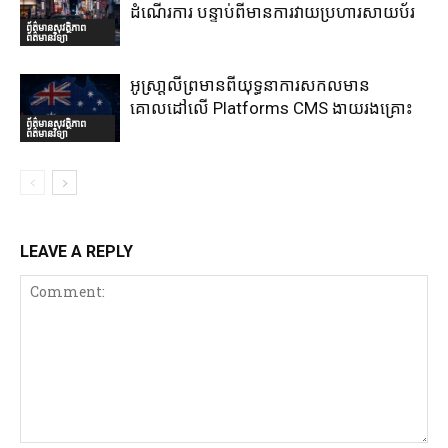
ដំណើរការ បន្ទាប់ពីមានការវាយប្រហារសាយប័រ
ព័ត៌មានសុវត្ថិភាព
ព័ត៌មានវិទ្យា
អូស្រា្តលីព្រមានពីយុទ្ធនាការសកលមាន
គោលដៅលើ Platforms CMS ងាយរងគ្រោះ
ព័ត៌មានសុវត្ថិភាព
ព័ត៌មានវិទ្យា
LEAVE A REPLY