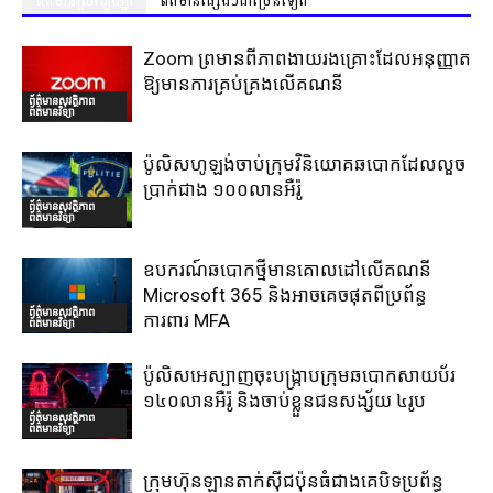
ព័ត៌មានស្រដៀងគ្នា
ព័ត៌មានផ្សេងៗជាច្រើនទៀត
Zoom ព្រមានពីភាពងាយរងគ្រោះដែលអនុញ្ញាត
ឱ្យមានការគ្រប់គ្រងលើគណនី
ព័ត៌មានសុវត្ថិភាព
ព័ត៌មានវិទ្យា
ប៉ូលិសហូឡង់ចាប់ក្រុមវិនិយោគឆបោកដែលលួច
ប្រាក់ជាង ១០០លានអឺរ៉ូ
ព័ត៌មានសុវត្ថិភាព
ព័ត៌មានវិទ្យា
ឧបករណ៍ឆបោកថ្មីមានគោលដៅលើគណនី
Microsoft 365 និងអាចគេចផុតពីប្រព័ន្ធ
ព័ត៌មានសុវត្ថិភាព
ការពារ MFA
ព័ត៌មានវិទ្យា
ប៉ូលិសអេស្បាញចុះបង្រ្កាបក្រុមឆបោកសាយប័រ
១៤០លានអឺរ៉ូ និងចាប់ខ្លួនជនសង្ស័យ ៤រូប
ព័ត៌មានសុវត្ថិភាព
ព័ត៌មានវិទ្យា
ក្រុមហ៊ុនឡានតាក់ស៊ីជប៉ុនធំជាងគេបិទប្រព័ន្ធ