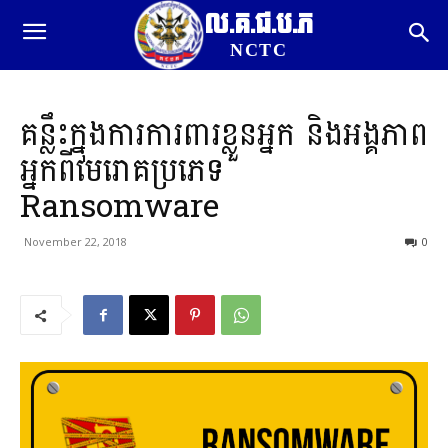
ល.គ.ជ.ប.ភ
NCTC
គន្លឹះក្នុងការការពារខ្លួនអ្នក និងអង្គភាព
អ្នកពីមេរោគប្រភេទ
Ransomware
November 22, 2018
0