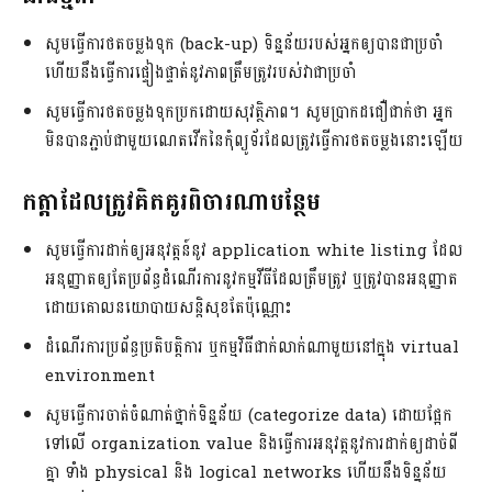
សូមធ្វើការថតចម្លងទុក (back-up) ទិន្នន័យរបស់អ្នកឲ្យបានជាប្រចាំ
ហើយនឹងធ្វើការផ្ទៀងផ្ទាត់នូវភាពត្រឹមត្រូវរបស់វាជាប្រចាំ
សូមធ្វើការថតចម្លងទុកប្រកដោយសុវត្ថិភាព។ សូមប្រាកដជឿជាក់ថា អ្នក
មិនបានភ្ជាប់ជាមួយណេតវើកនៃកុំព្យូទ័រដែលត្រូវធ្វើការថតចម្លងនោះឡើយ
កត្តាដែលត្រូវគិតគូរពិចារណាបន្ថែម
សូមធ្វើការដាក់ឲ្យអនុវត្តន៍នូវ application white listing ដែល
អនុញ្ញាតឲ្យតែប្រព័ន្ធដំណើរការនូវកម្មវីធីដែលត្រឹមត្រូវ ឬត្រូវបានអនុញ្ញាត
ដោយគោលនយោបាយសន្តិសុខតែប៉ុណ្ណោះ
ដំណើរការប្រព័ន្ធប្រតិបត្តិការ ឬកម្មវិធីជាក់លាក់ណាមួយនៅក្នុង virtual
environment
សូមធ្វើការចាត់ចំណាត់ថ្នាក់ទិន្នន័យ (categorize data) ដោយផ្អែក
ទៅលើ organization value និងធ្វើការអនុវត្តនូវការដាក់ឲ្យដាច់ពី
គ្នា ទាំង physical និង logical networks ហើយនឹងទិន្នន័យ