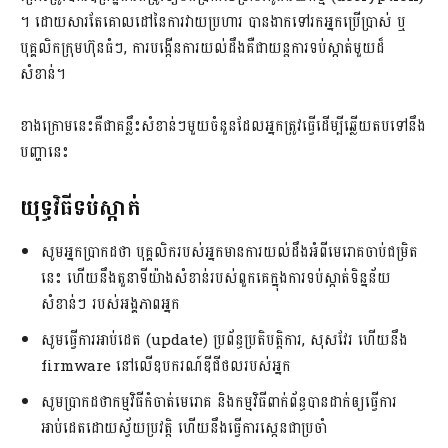
។ ដោយសារតែគោលដៅនៃការវាយប្រហារ បានងាកទៅរកអ្នកប្រើប្រាស់ ឬ
បុគ្គលិកក្រុមហ៊ុនធំៗ, ការបង្កើនការយល់ដឹងគឺជាយន្តការទប់ស្កាត់មួយដ៏
សំខាន់។
ខាងក្រោមនេះគឺជាគន្លឹះសំខាន់ៗមួយចំនួនដែលអ្នកត្រូវធ្វើដើម្បីឆ្លើយតបទៅនឹង
បញ្ហានេះ
យុទ្ធវិធីទប់ស្កាត់
សូមអ្នកប្រាកដថា បុគ្គលិករបស់អ្នកមានការយល់ដឹងអំពីមេរោគចាប់ជម្រិត
នេះ ហើយនឹងតួនាទីយ៉ាងសំខាន់របស់ពួកគេក្នុងការទប់ស្កាត់ទិន្នន័យ
សំខាន់ៗ របស់អង្គភាពអ្នក
សូមធ្វើការអាប់ដេត (update) ប្រព័ន្ធប្រតិបត្តិការ, សុសវែរ ហើយនឹង
firmware នៅលើឧបករណ៍ឌីជីថលរបស់អ្នក
សូមប្រាកដថាកម្មវិធីកំចាត់មេរោគ និងកម្មវិធីពាក់ព័ន្ធបានដាក់ឲ្យធ្វើការ
អាប់ដេតដោយស្វ័យប្រវត្តិ ហើយនឹងធ្វើការស្កេនជាប្រចាំ