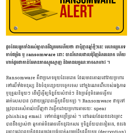
ដូចដែលអ្នកទាំងអស់គ្នាបានដឹងរួចមកហើយថា នាប៉ុន្មានឆ្នាំថ្មីៗនេះ មេរោគប្រភេទ
ចាប់ជម្រិត ឬ ransomware នោះ បានរីករាលដាលជុំវិញពិភពលោក ហើយ
ហាក់ដូចជាកាន់តែមានភាពស្មុគស្មាញ និងមានលក្ខណៈកាចសាហាវ ។
Ransomware គឺជាប្រភេទមួយនៃមេរោគ ដែលមានគោលដៅវាយប្រហារ
ទៅលើទាំងមនុស្ស និងចំនុចខ្សោយបច្ចេកទេស នៅក្នុងណេតវើករបស់អង្គភាព
ឬបុគ្គលនិមួយៗ ដើម្បីធ្វើឲ្យទិន្នន័យសំខាន់ៗ និងប្រព័ន្ធមិនអាចធ្វើការ
អាក់សេសបាន (ដោយត្រូវបានធ្វើកូដនីយកម្ម) ។ Ransomware ជាទូទៅ
ត្រូវបានគេសំគាល់ឃើញថា វាធ្វើការវាយប្រហារតាមរយៈ spear
phishing email ទៅកាន់អ្នកប្រើប្រាស់ ។ នៅពេលដែលជនរងគ្រោះ
បានដឹងច្បាស់ថា ពួកគាត់មិនអាចបើកនូវឯកសារ ឬទិន្នន័យបានទៀតទេ, ជនរង
គ្រោះត្រូវបានឧក្រិដ្ឋជនតម្រូវឲ្យបង់ប្រាក់សម្រាប់វិកូដនីយកម្ម (decryption)