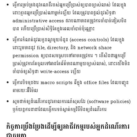
ធ្វើការគ្រប់គ្រងនូវគណនីរបស់អ្នកប្រើប្រាស់ឲ្យបានច្បាស់លាស់ ដែលក្នុង
នោះគ្មានអ្នកប្រើប្រាស់ណាម្នាក់ឡើយ ដែលត្រូវបានផ្តល់នូវសិទ្ធជា
administrative access ដរាបណាមានតម្រូវការចាំបាច់ជៀសមិន
បាន ហើយប្រើប្រាស់សិទ្ធិតែក្នុងពេលចាំបាច់ប៉ុណ្ណោះ
ធ្វើការកំណត់នូវលក្ខខណ្ឌមួយចំនួន (access controls) ដែលក្នុង
នោះរួមមាននូវ file, directory, និង network share
permission ឲ្យបានសមស្របទៅតាមតម្រូវការ ។ បើសិនជាអ្នកប្រើ
ប្រាស់ត្រូវការតែចូលទៅអានតែព័ត៌មានណាមួយច្បាស់លាស់, នោះយើងមិន
ចាំបាច់ឲ្យសិទ្ធជា write-access ឡើយ
ធ្វើការបិទមុខងារ macro scripts ពីក្នុង office files ដែលបញ្ជូន
តាមរយៈអ៊ីម៉ែល
សូមដាក់ឲ្យដំណើរការនូវគោលការណ៍សុសវែរ (software policies)
ឬក៍យន្តការនានាដែលធ្វើការទប់ស្កាត់កម្មវិធីមិនឲ្យដំណើរការ
កិច្ចការប្រឹងប្រែងដើម្បីឲ្យអាជីវកម្មរបស់អ្នកដំណើរការ
ជាធម្មតា