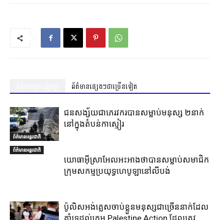
ព័ត៌មានស្រដៀងគ្នា
ព័ត៌មានផ្សេងៗជាច្រើនទៀត
ជនសង្ស័យជាភេរវករបានសម្លាប់មនុស្ស ២នាក់
នៅក្នុងតំបន់កាស្មៀរ
ព័ត៌មានអន្តរជាតិ
ព័ត៌មានអន្តរជាតិ
យោធាអ៊ីស្រាអែលអះអាងថាបានសម្លាប់សមាជិក
ក្រុមសកម្មប្រយុទ្ធហេបូឡានៅលីបង់
ប៉ូលិសអង់គ្លេសចាប់ខ្លួនមនុស្សជាច្រើននាក់ដែល
គាំទ្រដល់ក្រុម Palestine Action ដែលត្រូវ