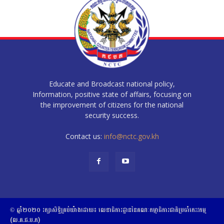
Educate and Broadcast national policy,
Information, positive state of affairs, focusing on
the improvement of citizens for the national
security success.
Contact us:
info@nctc.gov.kh
© ឆ្នាំ២០២០​ ​រក្សាសិទ្ធិ​គ្រប់យ៉ាង​ដោយ​៖​ ​លេខាធិការដ្ឋាននៃគណៈកម្មាធិការជាតិប្រចាំភេរវកម្ម
(ល.គ.ជ.ប.ភ)