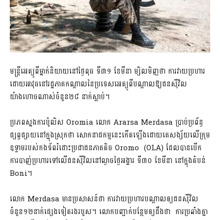
មន្ត្រី​អេ​ត្យូ​ពី​ម្នាក់​និយាយ​នៅ​ថ្ងៃ​ពុធ ទី៣១ ខែមីនា ម្សិលមិញ​ថា ការវាយប្រហារ​
ដោយ​អាវុធ​នៅ​រដ្ឋ​ភាគ​កណ្តាល​នៃ​ប្រទេស​អេ​ត្យូ​ពី​បណ្តាលឱ្យ​ជន​ស៊ីវិល​
យ៉ាងហោចណាស់​ចំនួន២៨ នាក់​ស្លាប់។
ប្រភព​ស្នងការ​ប៉ូលិស Oromia លោក Ararsa Merdasa ប្រាប់​ប្រព័ន្ធ​
ផ្សព្វផ្សាយ​នៅក្នុង​ស្រុក​ថា សោកនាដកម្ម​នេះ​កើតឡើង​ដោយ​គេ​សង្ស័យ​លើ​ក្រុម​
ឧទ្ទាម​របស់​កងទ័ព​រំ​ដោះ​ប្រជាជន​ភាគតិច Oromo (OLA) ដែល​បាន​បើក​
ការបាញ់ប្រហារ​ទៅលើ​ជន​ស៊ីវិល​នៅ​ល្ងាច​ថ្ងៃ​អង្គារ ទី៣០ ខែមីនា នៅក្នុង​តំបន់
Boni។
លោក Merdasa មានប្រសាសន៍ថា ការវាយប្រហារ​បណ្តាល​ឲ្យ​ជន​ស៊ីវិល​
ចំនួន១២នាក់​ផ្សេងទៀត​រងរបួស។ លោក​បញ្ជាក់បន្ថែម​ឲ្យ​ដឹងថា ការប្រឆាំង​គ្នា​