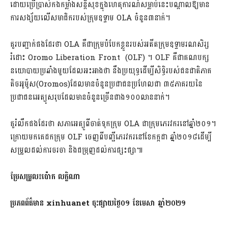
ដោយ​ប្រើប្រាស់​កងកម្លាំង​សន្តិសុខ​ក្នុង​ហេតុការណ៍​សម្លាប់​នេះ​បណ្តាលឱ្យមាន​
ការសង្ស័យ​លើ​សមាជិក​របស់​ក្រុម​ឧទ្ទាម OLA ចំនួន៣នាក់។
គួរបញ្ជាក់​ផងដែរ​ថា OLA គឺជា​ក្រុម​បំបែក​ខ្លួន​របស់​អតីត​ក្រុម​ឧទ្ទាម​រណសិរ្ស​
រំដោះ Oromo Liberation Front (OLF) ។ OLF គឺជា​គណបក្ស
នយោបាយ​ប្រឆាំង​មួយ​ដែល​អះអាងថា នឹង​ប្រយុទ្ធ​ដើម្បី​សិទ្ធិ​របស់​ជនជាតិភាគ
តិច​អូ​ម៉ូ​ស(Oromos)ដែលមាន​ចំនួន​ប្រជាជន​ប្រហែលជា ៣៥ភាគរយ​នៃ​
ប្រជាជន​អេ​ត្យូ​សរុប​ដែលមាន​ចំនួន​ច្រើនជាង១០០លាន​នាក់។
គួ​រំលឹក​ផងដែរ​ថា សភា​អេ​ត្យួ​ពី​ចាត់ទុក​ក្រុម OLA ជា​ក្រុម​ភេរវ​ករ​នៅ​ឆ្នាំ២០១។
ក្រោយមក​គេ​ដក​ក្រុម OLF ចេញពី​បញ្ជី​ភេរវ​ករ​នៅ​ខែកក្កដា ឆ្នាំ២០១៨ដើម្បី​
សម្រួល​ដល់​ការចរចា និង​ជម្រុញ​ដល់​ការផ្សះផ្សា៕
ប្រែ​សម្រួល៖ប៉ោក លក្ខិណា
ប្រភពព័ត៌មាន
xinhuanet ចុះផ្សាយ​ថ្ងៃ០១ ខែមេសា ឆ្នាំ២០២១