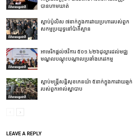
បានហាមឃាត់
ព័ត៌មានអន្តរជាតិ
ស្លាប់ប៉ូលិស ៧នាក់ក្នុងការវាយប្រហាររបស់ពួក
សកម្មប្រយុទ្ធនៅប៉ាគីស្ថាន
ព័ត៌មានអន្តរជាតិ
អាមេរិកផ្តល់ថវិការ ៥០១.៤២៦ដុល្លារដល់មជ្ឈ
មណ្ឌលបណ្តុះបណ្តាលប្រឆាំងភេរវកម្ម
ព័ត៌មានអន្តរជាតិ
ស្លាប់មន្ត្រីសន្តិសុខកេនយ៉ា ៥នាក់ក្នុងការវាយឆ្មក់
របស់ពួកអាល់ស្ហាបាប
ព័ត៌មានអន្តរជាតិ
LEAVE A REPLY