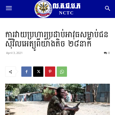
ល.គ.ជ.ប.ភ
NCTC
ការវាយប្រហារ​ប្រដាប់អាវុធ​សម្លាប់​ជន​
ស៊ីវិល​អេ​ត្យូ​ពី​យ៉ាងតិច ២៨នាក់
April 3, 2021
0