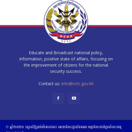
Educate and Broadcast national policy,
Information, positive state of affairs, focusing on
the improvement of citizens for the national
security success.
Contact us:
info@nctc.gov.kh
© ឆ្នាំ២០២០​ ​រក្សាសិទ្ធិ​គ្រប់យ៉ាង​ដោយ​៖​ ​លេខាធិការដ្ឋាននៃគណៈកម្មាធិការជាតិប្រចាំភេរវកម្ម