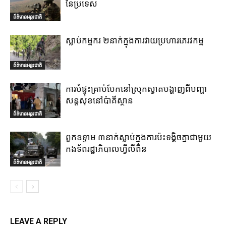
នៃប្រទេស
ព័ត៌មានអន្តរជាតិ
ស្លាប់កម្មករ ២នាក់ក្នុងការវាយប្រហារភេរវកម្ម
ព័ត៌មានអន្តរជាតិ
ការបំផ្ទុះគ្រាប់បែកនៅស្រុកស្វាតបង្ហាញពីបញ្ហា
សន្តសុខនៅប៉ាគីស្ថាន
ព័ត៌មានអន្តរជាតិ
ពួកឧទ្ទាម ៣នាក់ស្លាប់ក្នុងការប៉ះទង្គិចគ្នាជាមួយ
កងទ័ពរដ្ឋាភិបាលហ្វីលីពីន
ព័ត៌មានអន្តរជាតិ
LEAVE A REPLY