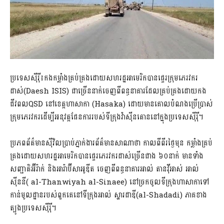
ប្រទេសស៊ីរ៉ី៖កងកម្លាំងគ្រប់គ្រងដោយសហរដ្ឋអាមេរិកបានផ្ទេរក្រុមភេរវករ
ដាស់(Daesh ISIS) ជាច្រើននាក់ចេញពីពន្ធនាគារដែលគ្រប់គ្រងដោយកង
ជីវពលQSD នៅខេត្តហាសាកា (Hasaka) ដោយមានគោលបំណងប្រើប្រាស់
ក្រុមភេរវករដើម្បីអនុវត្តផែនការរបស់ទីក្រុងវ៉ាស៊ីនតោននៅក្នុងប្រទេសស៊ីរ៉ី។
ប្រភពព័ត៌មានស៊ីវិលប្រាប់ភ្នាក់ងារព័ត៌មានសាណាថា កាលពីពីរថ្ងៃមុន កម្លាំងគ្រប់
គ្រងដោយសហរដ្ឋអាមេរិកបានផ្ទេរភេរវករដាស់ច្រើនជាង ៦០នាក់ មានទាំង
សញ្ជាតិអ៊ីរ៉ាក់ និងអារ៉ាប៊ីសាអូឌីត ចេញពីពន្ធនាគារអាល់ តានវ៉ីអាស់ អាល់
ស៊ីននី( al-Thanwiyah al-Sinaee) នៅច្រកចូលទីក្រុងហាសាកាទៅ
កាន់មូលដ្ឋានរបស់ពួកគេនៅទីក្រុងអាល់ ស្ហារដាឌី(al-Shadadi) ភាគខាង
ត្បូងប្រទេសស៊ីរ៉ី។