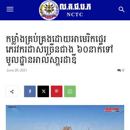
ល.គ.ជ.ប.ភ
NCTC
កម្លាំងគ្រប់គ្រងដោយអាមេរិកផ្ទេរ
ភេរវករដាស់ច្រើនជាង ៦០នាក់ទៅ
មូលដ្ឋានអាល់សា្ហរដាឌី
June 29, 2021
0