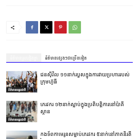
ព័ត៌មានស្រដៀងគ្នា
ព័ត៌មានផ្សេងៗជាច្រើនទៀត
ជនស៊ីវិល ១១នាក់របួសក្នុងការវាយប្រហាររបស់
ក្រុមហ៊ូធី
ព័ត៌មានអន្តរជាតិ
ភេរវករ ១២នាក់ស្លាប់ក្នុងប្រតិបត្តិការនៅប៉ាគី
ស្ថាន
ព័ត៌មានអន្តរជាតិ
កងទ័ពកាមេរូនសម្លាប់ភេរវករ ៥នាក់នៅភាគនិរតី