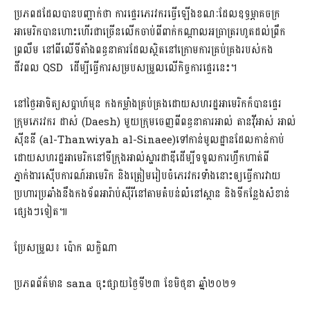
ប្រភពដដែលបានបញ្ជាក់ថា ការផ្ទេរភេរវករធ្វើឡើងខណៈដែលឧទ្ធម្ភាគចក្រ
អាមេរិកបានហោះហើរជាច្រើនលើកចាប់ពីពាក់កណ្តាលអធ្រាត្ររហូតដល់ព្រឹក
ព្រលឹម នៅពីលើទីតាំងពន្ធនាគារដែលស្ថិតនៅក្រោមការគ្រប់គ្រងរបស់កង
ជីវពល QSD ដើម្បីធ្វើការសម្របសម្រួលលើកិច្ចការផ្ទេរនេះ។
នៅថ្ងៃអាទិត្យសប្តាហ៍មុន កងកម្លាំងគ្រប់គ្រងដោយសហរដ្ឋអាមេរិកក៏បានផ្ទេរ
ក្រុមភេរវករ ដាស់ (Daesh) មួយក្រុមចេញពីពន្ធនាគារអាល់ តានវ៉ីអាស់ អាល់
ស៊ីននី (al-Thanwiyah al-Sinaee)ទៅកាន់មូលដ្ឋានដែលកាន់កាប់
ដោយសហរដ្ឋអាមេរិកនៅទីក្រុងអាល់ស្ហារដាឌីដើម្បីទទួលការហ្វឹកហាត់ពី
ភ្នាក់ងារស៊ើបការណ៍អាមេរិក និងត្រៀមរៀបចំភេរវករទាំងនោះឲ្យធ្វើការវាយ
ប្រហារប្រឆាំងនឹងកងទ័ពអារ៉ាប់ស៊ីរីនៅតាមតំបន់លំនៅស្ថាន និងទីកន្លែងសំខាន់
ផ្សេងៗទៀត៕
ប្រែសម្រួល៖ ប៉ោក លក្ខិណា
ប្រភពព័ត៌មាន sana ចុះផ្សាយថ្ងៃទី២៣ ខែមិថុនា ឆ្នាំ២០២១