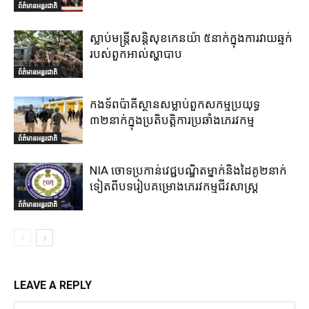
ព័ត៌មានអន្តរជាតិ
ស្លាប់មន្ត្រីសន្តិសុខកេនយ៉ា ៥នាក់ក្នុងការវាយឆ្មក់
របស់ពួកអាល់ស្ហាបាប
ព័ត៌មានអន្តរជាតិ
កងទ័ពប៉ាគីស្ថានសម្លាប់ពួកសកម្មប្រយុទ្ធ
៣២នាក់ក្នុងប្រតិបត្តិការប្រឆាំងភេរវកម្ម
ព័ត៌មានអន្តរជាតិ
NIA ចោទប្រកាន់វេជ្ជបណ្ឌិតម្នាក់និងដៃគូ២នាក់
ទៀតពីបទរៀបគម្រោងភេរវកម្មជីវសាស្ត្រ
ព័ត៌មានអន្តរជាតិ
LEAVE A REPLY