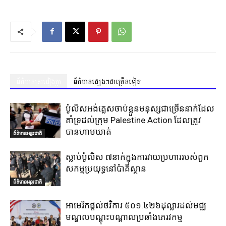
ព័ត៌មានស្រដៀងគ្នា
ព័ត៌មានផ្សេងៗជាច្រើនទៀត
ប៉ូលិសអង់គ្លេសចាប់ខ្លួនមនុស្សជាច្រើននាក់ដែល
គាំទ្រដល់ក្រុម Palestine Action ដែលត្រូវ
បានហាមឃាត់
ព័ត៌មានអន្តរជាតិ
ស្លាប់ប៉ូលិស ៧នាក់ក្នុងការវាយប្រហាររបស់ពួក
សកម្មប្រយុទ្ធនៅប៉ាគីស្ថាន
ព័ត៌មានអន្តរជាតិ
អាមេរិកផ្តល់ថវិការ ៥០១.៤២៦ដុល្លារដល់មជ្ឈ
មណ្ឌលបណ្តុះបណ្តាលប្រឆាំងភេរវកម្ម