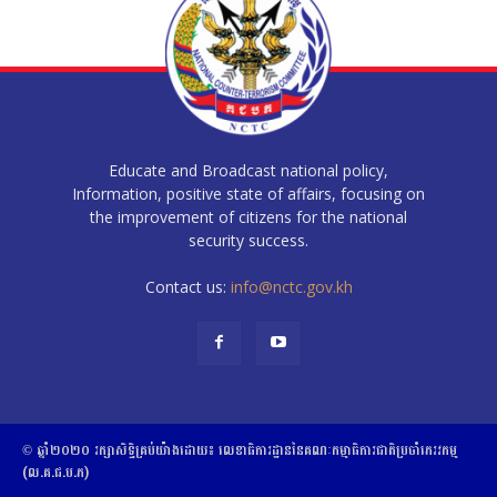
Educate and Broadcast national policy,
Information, positive state of affairs, focusing on
the improvement of citizens for the national
security success.
Contact us:
info@nctc.gov.kh
© ឆ្នាំ២០២០​ ​រក្សាសិទ្ធិ​គ្រប់យ៉ាង​ដោយ​៖​ ​លេខាធិការដ្ឋាននៃគណៈកម្មាធិការជាតិប្រចាំភេរវកម្ម
(ល.គ.ជ.ប.ភ)