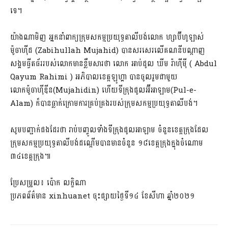
ទេ។
យ៉ាងណាមិញ អ្នកនាំពាក្យក្រុមសកម្មប្រយុទ្ធតាលីបង់លោក ហ្សាប៊ីហូឡាស់
ម៉ូចាហ៊ីដ (Zabihullah Mujahid) បានសរសេរលើគណនីបណ្តាញ
សង្គមធ្វីតធ័ររបស់លោកមានខ្លឹម​សារថា លោក អាប់ដូល ឃីម រ៉ាហ៊ីម៉ី ( Abdul
Qayum Rahimi ) អភិបាលខេត្តឡូហ្គា បានចូលរួមជាមួយ
លោកម៉ូចាហ៊ីឌីន(Mujahidin) ហើយទីក្រុងផូលអ៊ីអាឡាម(Pul-e-
Alam) ក៏បានធ្លាក់ក្រោមការគ្រប់គ្រងរបស់ក្រុមសកម្មប្រយុទ្ធតាលីបង់។
សូមបញ្ជាក់ផងដែរថា រាប់បញ្ចូលទាំងទីក្រុងផូលអាឡាម ចំនួនខេត្តក្រុងដែល
ក្រុមសកម្មប្រយុទ្ធតាលីបង់ដណ្តើមបានមានចំនួន ១៨ខេត្តក្រុងក្នុងចំណោម
៣៤ខេត្តក្រុង៕
ប្រែសម្រួល៖ ប៉ោក លក្ខិណា
ប្រភពព័ត៌មាន xinhuanet ចុះផ្សាយថ្ងៃទី១៤ ខែសីហា ឆ្នាំ២០២១