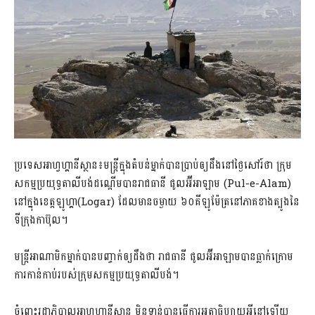
ប្រទេសអាហ្វហ្គានីស្ថាន៖មន្រ្តីក្នុងតំបន់ម្នាក់បានប្រាប់ឲ្យដឹងនៅថ្ងៃសៅរ៍ថា ក្រុម
សកម្មប្រយុទ្ធតាលីបង់ដណ្តើមបានរាជធានី ផូលអ៊ីអាឡាម (Pul-e-Alam)
នៅក្នុងខេត្តឡូហ្គា(Logar) ដែលមានចម្ងាយ ៦០គីឡូម៉ែត្រនៅភាគខាងត្បូងនៃ
ទីក្រុងកាប៊ុល។​
មន្រ្តីអាណាមិកម្នាក់បានបញ្ចាក់ឲ្យដឹងថា រាជធានី ផូលអ៊ីអាឡាម​បានធ្លាក់ក្រោម
ការ​កាន់កាប់របស់ក្រុមសកម្មប្រយុទ្ធតាលីបង់។
ចំពោះរដ្ឋាភិបាលអាហ្វហ្គានីស្ថាន មិនទាន់បានធ្វើការអត្ថាធិប្បាយអ្វីនៅឡើយ