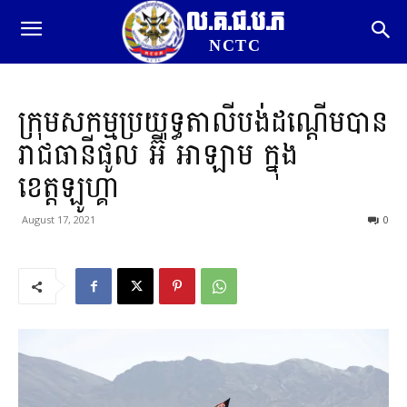
ល.គ.ជ.ប.ភ
NCTC
ក្រុមសកម្មប្រយុទ្ធតាលីបង់ដណ្តើមបាន
រាជធានីផូល អ៊ី​ អាឡាម ក្នុង
ខេត្តឡូហ្គា
August 17, 2021
0