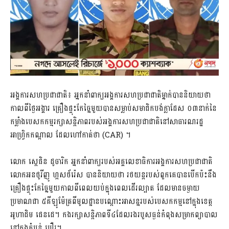
អង្គការសហប្រជាជាតិ៖ អ្នកនាំពាក្យអង្គការសហប្រជាជាតិម្នាក់បាននិយាយថា
កាលពីថ្ងៃអង្គារ​ គ្រឿងផ្ទុះកែច្នៃមួយបានសម្លាប់សមាជិកបង់ក្លាដែស ០៣នាក់នៃ
កម្លាំងបេសកកម្មរក្សាសន្តិភាពរបស់អង្គការសហប្រជាជាតិនៅសាធារណរដ្ឋ
អាហ្វ្រិកកណ្តាល ដែលហៅកាត់ថា (CAR) ។
លោក ស្តេផិន ដូចារិក អ្នកនាំពាក្យរបស់អគ្គលេខាធិការអង្គការសហប្រជាជាតិ
លោកអនថូរីញូ ហ្កសថ័រ៉េស បាននិយាយថា រថយន្ត​របស់​ពួក​គេ​បាន​បើកប៉ះ​នឹង​
គ្រឿង​ផ្ទុះកែច្នៃ​មួយកាលពីពេល​យប់​ក្នុង​ពេល​ដើរ​ល្បាត ដែលមានចម្ងាយ
ប្រមាណជា ៥គីឡូម៉ែត្រពីមូលដ្ឋានបណ្តោះអាសន្នរបស់បេសកកម្មនៅក្នុងខេត្ត
អូហាដិម ផេនដេ។ កង​រក្សា​សន្តិភាព​ទី​៤​ដែល​រង​របួស​ធ្ងន់​កំពុង​សម្រាក​ព្យាបាល​
នៅក្នុងតំបន់ បឿរ។