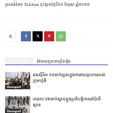
ប្រភពព័ត៌មាន Xinhua ចុះផ្សាយថ្ងៃទី០៥​ ខែតុលា ឆ្នាំ២០២២
ព័ត៌មានស្រដៀងគ្នា
ព័ត៌មានផ្សេងៗជាច្រើនទៀត
ជនស៊ីវិល ១១នាក់របួសក្នុងការវាយប្រហាររបស់
ក្រុមហ៊ូធី
ព័ត៌មានអន្តរជាតិ
ភេរវករ ១២នាក់ស្លាប់ក្នុងប្រតិបត្តិការនៅប៉ាគី
ស្ថាន
ព័ត៌មានអន្តរជាតិ