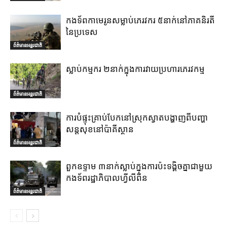
កងទ័ពកាមេរូនសម្លាប់ភេរវករ ៥នាក់នៅភាគនិរតី
នៃប្រទេស
ព័ត៌មានអន្តរជាតិ
ស្លាប់កម្មករ ២នាក់ក្នុងការវាយប្រហារភេរវកម្ម
ព័ត៌មានអន្តរជាតិ
ការបំផ្ទុះគ្រាប់បែកនៅស្រុកស្វាតបង្ហាញពីបញ្ហា
សន្តសុខនៅប៉ាគីស្ថាន
ព័ត៌មានអន្តរជាតិ
ពួកឧទ្ទាម ៣នាក់ស្លាប់ក្នុងការប៉ះទង្គិចគ្នាជាមួយ
កងទ័ពរដ្ឋាភិបាលហ្វីលីពីន
ព័ត៌មានអន្តរជាតិ