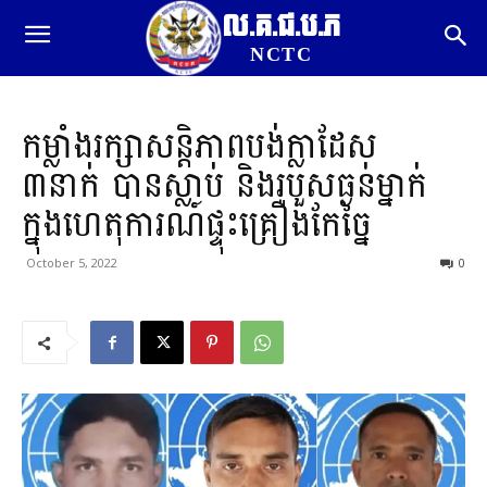
ល.គ.ជ.ប.ភ
NCTC
កម្លាំងរក្សាសន្តិភាពបង់ក្លាដែស
៣នាក់ បានស្លាប់ និងរបួសធ្ងន់ម្នាក់
ក្នុងហេតុការណ៍ផ្ទុះគ្រឿងកែច្នៃ
October 5, 2022
0