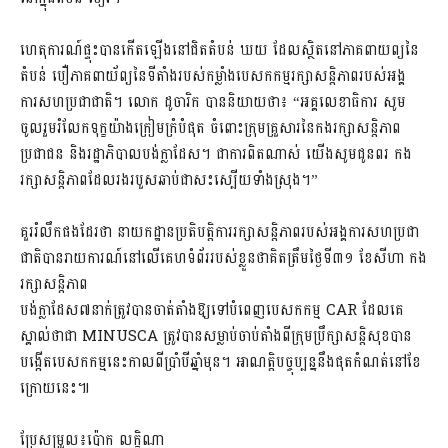
ហេតុការណ៍ផ្ទុះបានកើតឡើងនៅជិតតំបន់ ឃយ ដែលស្ថិតនៅភាគពាយព្យនៃ
តំបន់ បឿ​ភាគពាយ័ព្យនៃទីតាំងរបស់កម្លាំងបេសកកម្មរក្សាសន្តិភាពរបស់អង្គ
ការសហប្រជាជាតិ។ លោក ដូចារិក បាននិយាយថា៖ “អគ្គលេខាធិការ សូម
ចូលរួមរំលែកទុក្ខយ៉ាងក្រៀមក្រំបំផុត ចំពោះក្រុមគ្រួសារនៃកងរក្សាសន្តិភាព
ប្រជាជន និងរដ្ឋាភិបាលបង់ក្លាដែស។ ជាការពិតណាស់ យើងសូមជូនពរ កង
រក្សាសន្តិភាពដែលរងរបួសឆាប់ជាសះស្បើយទាំងស្រុង។”
គួររំលឹកផងដែរថា នាយកដ្ឋានប្រតិបត្តិការរក្សាសន្តិភាពរបស់អង្គការសហប្រជា
ជាតិបានរាយការណ៍នៅលើគេហទំព័ររបស់ខ្លួនថាគិតត្រឹមថ្ងៃទី៣១ ខែសីហា កង
រក្សាសន្តិភាព
បង់ក្លាដែស៧នាក់ត្រូវបានចាត់តាំងឱ្យទៅបំពេញបេសកកម្ម CAR ដែលគេ
ស្គាល់ថាជា​ MINUSCA ត្រូវបានសម្លាប់ចាប់តាំងពីក្រុមប្រឹក្សាសន្តិសុខបាន
បង្កើតបេសកកម្មនេះកាលពីប្រាំបីឆ្នាំមុន។ អាណត្តិបច្ចុប្បន្ននឹងផុតកំណត់នៅខែ
ក្រោយនេះ៕
ប្រែសម្រួល៖ប៉ោក លក្ខិណា