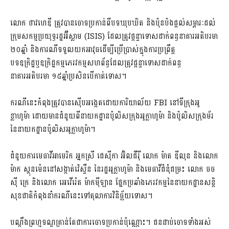
លោក ថាវហេឌី ត្រូវបានចោទប្រកាន់ពីបទឃុបឃិត និងប៉ុនប៉ងផ្តល់សម្ភារៈដល់
ក្រុមសកម្មប្រយុទ្ធរដ្ឋអ៊ីស្លាម (ISIS) ដែលត្រូវផ្តន្ទាទោសដាក់ពន្ធនាគារអតិបរមា
២០ឆ្នាំ និងការណីទទួលយកអាវុធដើម្បីប្រើប្រាស់ក្នុងការប្រព្រឹត្ត
បទឧក្រិដ្ឋឬឧក្រិដ្ឋកម្មភេរវកម្មសហព័ន្ធដែលត្រូវផ្តន្ទាទោសដាក់ពន្ធ
នាគារអតិបរមា ១៥ឆ្នាំប្រសិន​បើកាត់ទោស។
ករណីនេះកំពុងត្រូវបានស៊ើបអង្កេតដោយការិយាល័យ FBI នៅទីក្រុងអូ
ខ្លាហូម៉ា ដោយមានជំនួយពីនាយកដ្ឋានប៉ូលិសក្រុងអូក្លាហូម៉ា និងប៉ូលិសក្រុងម័រ
នៃនាយកដ្ឋានប៉ូលិសអូក្លាហូម៉ា។
ជំនួយការមេធាវីអាមេរិក អ្នកស្រី ជេស៊ីកា អ៊ិលផឺរ៉ី លោក ម៉ាត ឌីលុន និងលោក
ម៉ាក ស្តុនម៉េននៅសង្កាត់វ៉េស្ទឺន នៃរដ្ឋអូក្លាហូម៉ា និងមេធាវីជំនុំជម្រះ លោក ចច
ស៊ី ក្រេ និងលោក អេវើរ៉េត ម៉ាកម៉ីឡាន ផ្នែកប្រឆាំងភេរវកម្មនៃនាយកដ្ឋានសន្តិ
សុខជាតិកំពុងនាំករណីនេះទៅតុលាការវិនិច្ឆ័យទោស។
បណ្តឹងព្រហ្មទណ្ឌគ្រាន់តែជាការចោទប្រកាន់ប៉ុណ្ណោះ។ ជនជាប់ចោទទាំងអស់