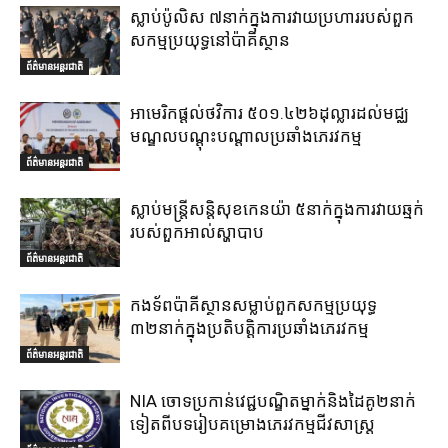
ស្លាប់ប៉ូលិស ៧នាក់ក្នុងការវាយប្រហាររបស់ពួក
សកម្មប្រយុទ្ធនៅប៉ាគីស្ថាន
ព័ត៌មានអន្តរជាតិ
អាមេរិកផ្តល់ថវិការ ៥០១.៤២៦ដុល្លារដល់មជ្ឈ
មណ្ឌលបណ្តុះបណ្តាលប្រឆាំងភេរវកម្ម
ព័ត៌មានអន្តរជាតិ
ស្លាប់មន្ត្រីសន្តិសុខកេនយ៉ា ៥នាក់ក្នុងការវាយឆ្មក់
របស់ពួកអាល់ស្ហាបាប
ព័ត៌មានអន្តរជាតិ
កងទ័ពប៉ាគីស្ថានសម្លាប់ពួកសកម្មប្រយុទ្ធ
៣២នាក់ក្នុងប្រតិបត្តិការប្រឆាំងភេរវកម្ម
ព័ត៌មានអន្តរជាតិ
NIA ចោទប្រកាន់វេជ្ជបណ្ឌិតម្នាក់និងដៃគូ២នាក់
ទៀតពីបទរៀបគម្រោងភេរវកម្មជីវសាស្ត្រ