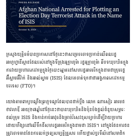
ក្រសួងយុត្តិធម៌បានប្រកាសនៅថ្ងៃនេះថាសម្រេចចោទប្រកាន់លើពលរដ្ឋ
អាហ្វហ្គានីស្ថានដែលរស់នៅក្នុងទីក្រុងអូក្លាហូម៉ា រដ្ឋអូក្លាហូម៉ា ពីបទឃុបឃិតក្នុង
ការវាយប្រហារភេរវកម្មក្នុងថ្ងៃបោះឆ្នោតនៅសហរដ្ឋអាមេរិកក្នុងនាមជាក្រុមរដ្ឋ
អ៊ីស្លាមអ៊ីរ៉ាក់ និងអាល់ស្ហាម (ISIS) ដែលគេចាត់ទុកថាជាអង្គភាពភេរវកកម្ម
បរទេស (FTO)។
យោងតាមពាក្យបណ្តឹងព្រហ្មទណ្ឌដែលបានដាក់ប្តឹង លោក ណាសៀរ អាមេដ
ថាវហេឌី អាយុ២៧ឆ្នាំនៅថ្ងៃនេះថាបានឃុបឃិតនិងប៉ុនប៉ងផ្តល់ជំនួយសម្ភារៈ
ដល់ក្រុម ISIS និងកាន់កាប់អាវុធនិងគ្រាប់រំសេវខុសច្បាប់ដើម្បីវាយប្រហារ
ដោយហឹង្សានៅលើទឹកដីសហរដ្ឋអាមេរិកក្នុងនាមជា ISIS។ នៅក្នុងផែនការជន
ត្រូវចោទមានផែនការលក់ទ្រព្យសម្បត្តិគ្រួសារ ហើយផ្លាស់ប្តូរទីលំនៅសមាជិក