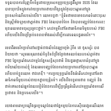
ទទួលបានការជំរុញទឹកចិត្តដោយក្រុមសកម្មប្រយុទ្ធរដ្ឋអ៊ីស្លាម ISIS ដែល
បានឃុបឃិតក្នុងការវាយប្រហារដោយហឹង្សាក្នុងថ្ងៃបោះឆ្នោតនៅក្នុង
ប្រទេសកំណើតរបស់យើង។ លោកបន្តថា​ “ខ្ញុំពិតជាមានមោទនភាពចំពោះបុរស
និងស្រ្តីទាំងឡាយជាភ្នាក់ងារ FBI ដែលបានបំបែក និងបានបញ្ឈប់ផែនការនេះ
មុនពេលមានមនុស្សគ្រោះថ្នាក់។ ភេរវកម្មគឺនៅតែជាអាទិភាពទិមួយរបស់ FBI
ហើយយើងនឹងប្រើគ្រប់ធនធានទាំងអស់ដើម្បីការពារពលរដ្ឋអាមេរិក”។
មេធាវីអាមេរិកប្រចាំនៅសង្កាត់ខាងលិចនៃអូក្លាហូម៉ា រ៉ូបឺត ជេ ថូសស្ទ័រ បាន
និយាយថា “សូមអរគុណដល់កិច្ចខិតខំប្រឹងប្រែងឥតឈប់ឈររបស់ភ្នាក់ងារ
FBI ផ្នែកប្រឆាំងភេរវកម្មនៃផ្នែកសន្តិសុខជាតិ និងរដ្ឋអាជ្ញាសហព័ន្ធនៅក្នុង
ការិយាល័យរបស់ខ្ញុំ ដែលអាចបញ្ឈប់ផែនការវាយប្រហារនៅថ្ងៃបោះឆ្នោត
ហើយចាប់ខ្លួនលោក ថាវហេឌី។ “ការប្រយុទ្ធប្រឆាំងនឹងអំពើភេរវកម្មនៅតែជា
អាទិភាពទីមួយរបស់នាយកដ្ឋានយុត្តិធម៌។ យើង​នឹង​បន្ត​តាម​ដាន បញ្ឈប់ និង
ដាក់ទោសដល់​អ្នក​ដែល​របៀចំផែនការដើម្បី​ប្រព្រឹត្ត​អំពើ​ភេរវកម្ម​ប្រឆាំង​មកលើ
ប្រជាជន និង​ប្រទេស​យើង”។
យោងតាមពាក្យបណ្តឹងព្រហ្មទណ្ឌដែលជាផ្នែកមួយនៃការស៊ើបអង្កេតលើលោក