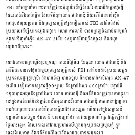
FBI គត់សម្គាល់ថា ថាវហេឌីត្រូវការកុំព្យូទ័រដើម្បីដំណើរការអាជីវកម្មអាវុធថ្មី
ដែលគាត់នឹងចាប់ផ្តើម ដែលទីបំផុតលោក ថាវហេឌី និងអនីតិជនចាប់ផ្តើម
ទៅជួបជាមួយប្រភព និងទ្រព្យសម្បត្តិផ្សេងទៀតរបស់ FBI នៅតំបន់ដាច់
ស្រយាលដើម្បីសាកល្បងអាវុធ។ លោក តាវហេឌី បានបង្ហាញចំណាប់អារម្មណ៍
ក្នុងការទិញកាំភ្លើង AK-47 ២ដើម ទស្សនាវដ្តីជាច្រើនក្បាល និងអាវុធ
ផ្សេងៗពីប្រភព។
យោងតាមពាក្យបណ្តឹងព្រហ្មទណ្ឌ កាលពីថ្ងៃទី៧ ខែតុលា លោក ថាវហេឌី និង
អនីតិជនបានទៅជួបជាមួយទ្រព្យសម្បត្តិរបស់ FBI នៅតំបន់ដាច់ស្រយាលក្នុង
ស្រុកពលរដ្ឋអូខ្លាហូម៉ា និងបានទិញ បានទទួល និងបានកាន់កាប់អាវុធ AK-47
២ដើម សៀវភៅទស្សនាវដ្តី១០ក្បាល និងគ្រាប់រំសេវ ៥០០គ្រាប់។ បន្ទាប់ពី
ទទួលបានអាវុធនិងគ្រាប់រំសេវ លោក ថាវហេឌី និងអនីតិជណត្រូវបានចាប់ខ្លួន។
នៅក្នុងការទំនាក់ទំនងគ្នាដែលរឹបអូសបានពីលោក ថាវហេឌី គាត់បានបង្ហាញថា
ការវាយប្រហាររបស់គាត់គឺគ្រោងធ្វើនៅថ្ងៃបោះឆ្នោត ហើយនៅក្នុងសម្ភាសន៍
បន្ទាប់ពីការចាប់ខ្លួន ថាវហេឌី បានបញ្ជាក់ថា ការវាយប្រហារគឺគ្រោងធ្វើឡើងនៅ
ថ្ងៃបោះឆ្នោត ដែលគោលដៅវាយប្រហារលើហ្វូងមនុស្សដែលប្រមូលផ្តុំ ក្នុង
ពេលដែលគាត់ នឹងអនីតិជនរំពឹងថានឹងស្លាប់ដូចជាទុក្ករបុគ្គល។