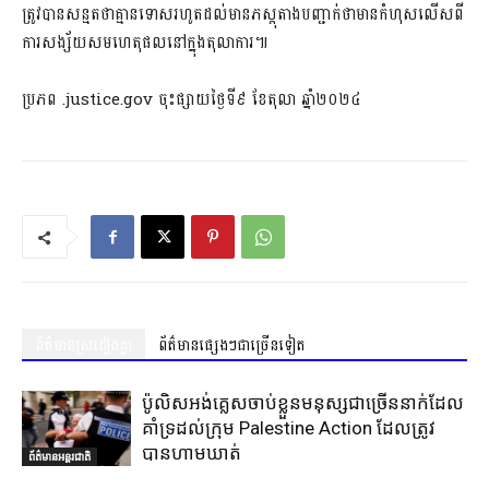
ត្រូវបានសន្មតថាគ្មានទោសរហូតដល់មានភស្តុតាងបញ្ជាក់ថាមានកំហុសលើសពី
ការសង្ស័យសមហេតុផលនៅក្នុងតុលាការ៕
ប្រភព .justice.gov ចុះផ្សាយថ្ងៃទី៩ ខែតុលា ឆ្នាំ២០២៤
ព័ត៌មានស្រដៀងគ្នា
ព័ត៌មានផ្សេងៗជាច្រើនទៀត
ប៉ូលិសអង់គ្លេសចាប់ខ្លួនមនុស្សជាច្រើននាក់ដែល
គាំទ្រដល់ក្រុម Palestine Action ដែលត្រូវ
បានហាមឃាត់
ព័ត៌មានអន្តរជាតិ