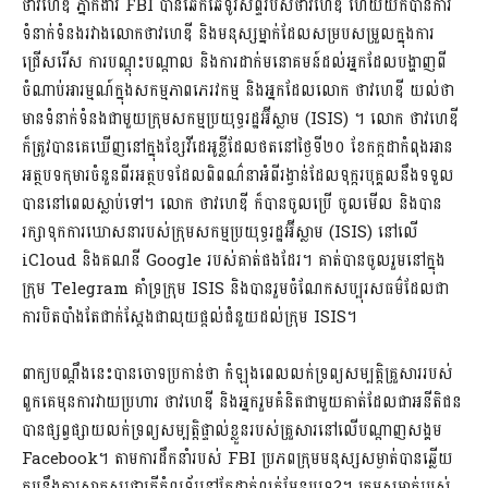
ថាវហេឌី ភ្នាក់ងារ FBI បានឆែកឆេទូរស័ព្ទរបស់ថាវហេឌី ហើយយកបានការ
ទំនាក់ទំនងរវាងលោកថាវហេឌី និងមនុស្សម្នាក់ដែលសម្របសម្រួលក្នុងការ
ជ្រើសរើស ការបណ្តុះបណ្តាល និងការដាក់មនោគមន៍ដល់អ្នកដែលបង្ហាញពី
ចំណាប់អារម្មណ៍ក្នុងសកម្មភាពភេរវកម្ម និងអ្នកដែលលោក ថាវហេឌី យល់ថា
មានទំនាក់ទំនងជាមួយក្រុមសកម្មប្រយុទ្ធរដ្ឋអ៊ីស្លាម (ISIS) ។ ​លោក ថាវហេឌី
ក៏ត្រូវបានគេឃើញនៅក្នុងខ្សែវីដេអូខ្លីដែលថតនៅថ្ងៃទី២០ ខែកក្កដាកំពុងអាន
អត្ថបទកុមារចំនួនពីរអត្ថបទដែលពិពណ៌នាអំពីរង្វាន់ដែលទុក្ករបុគ្គលនឹងទទួល
បាននៅពេលស្លាប់ទៅ។ លោក ថាវហេឌី ក៏បានចូលប្រើ ចូលមើល និងបាន
រក្សាទុកការឃោសនារបស់ក្រុមសកម្មប្រយុទ្ធរដ្ឋអ៊ីស្លាម (ISIS) នៅលើ
iCloud និងគណនី Google របស់គាត់ផងដែរ។ គាត់បានចូលរួមនៅក្នុង
ក្រុម Telegram គាំទ្រក្រុម ISIS និងបានរួមចំណែកសប្បុរសធម៌ដែលជា
ការបិតបាំងតែជាក់ស្តែងជាលុយផ្តល់ជំនួយដល់ក្រុម ISIS។
ពាក្យបណ្តឹងនេះបានចោទប្រកាន់ថា កំឡុងពេលលក់ទ្រព្យសម្បត្តិគ្រួសាររបស់
ពួកគេមុនការវាយប្រហារ ថាវហេឌី និងអ្នករួមគំនិតជាមួយគាត់ដែលជាអនីតិជន
បានផ្សព្វផ្សាយលក់ទ្រព្យសម្បត្តិផ្ទាល់ខ្លួនរបស់គ្រួសារនៅលើបណ្តាញសង្គម
Facebook។ តាមការដឹកនាំរបស់ FBI ប្រភពក្រុមមនុស្សសម្ងាត់បានឆ្លើយ
តបនឹងការសាកសួរថាតើកុំព្យូទ័រនៅតែដាក់លក់មែនឬទេ?។ ក្រុមសម្ងាត់របស់