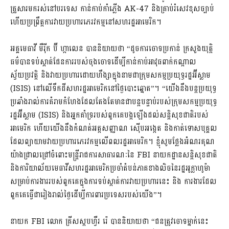
គ្រួសារមករស់នៅបរទេស កាន់កាប់កាំភ្លើង AK-47 និងគ្រាប់រំសេវខុសច្បាប់
ហើយប្រព្រឹត្តការវាយប្រហារភេរវកម្មនៅសហរដ្ឋអាមេរិក។
អគ្គមេធាវី មឺរ៉ីក ប៊ី ហ្កាលេន បាននិយាយថា “ដូចការចោទប្រកាន់ ក្រសួងយុត្តិ
ធម៌បានទប់ស្កាត់ផែនការរបស់ចុងចោទដើម្បីកាន់កាប់អាវុធពាក់កណ្តាល
ស្វ័យប្រវត្តិ និងវាយប្រហារដោយហឹង្សាក្នុងនាមជាក្រុមសកម្មប្រយុទ្ធរដ្ឋអ៊ីស្លាម
(ISIS) នៅលើទឹកដីសហរដ្ឋអាមេរិកនៅថ្ងៃបោះឆ្នោត”។ “យើងនឹងបន្តប្រយុទ្ធ
ប្រឆាំងរាល់ការគំរាមកំហែងដែលតែងតែមានជាបន្តបន្ទាប់របស់ក្រុមសកម្មប្រយុទ្ធ
រដ្ឋអ៊ីស្លាម (ISIS) និងអ្នកគាំទ្ររបស់ពួកគេបង្កឡើងដល់សន្តិសុខជាតិរបស់
អាមេរិក ហើយយើងនឹងកំណត់អត្តសញ្ញាណ ស៊ើបអង្កេត និងកាត់ទោសបុគ្គល
ដែលព្យាយាមវាយប្រហារភេរវកម្មលើពលរដ្ឋអាមេរិក។ ខ្ញុំសូមថ្លែងអំណរគុណ
យ៉ាងជ្រាលជ្រៅចំពោះមន្ត្រីរាជការសាធារណៈនៃ FBI នាយកដ្ឋានសន្តិសុខជាតិ
និងការិយាល័យមេធាវីសហរដ្ឋអាមេរិកប្រចាំតំបន់ភាគខាងលិចនៃរដ្ឋអូក្លាហូម៉ា
សម្រាប់ការងាររបស់ពួកគេក្នុងការទប់ស្កាត់ការវាយប្រហារនេះ និង ការងារដែល
ពួកគេធ្វើជារៀងរាល់ថ្ងៃដើម្បីការពារប្រទេសរបស់យើង”។
នាយក FBI លោក គ្រីសស្តបហ្វឺរ រ៉េ បាននិយាយថា “ជនត្រូវចោទម្នាក់នេះ