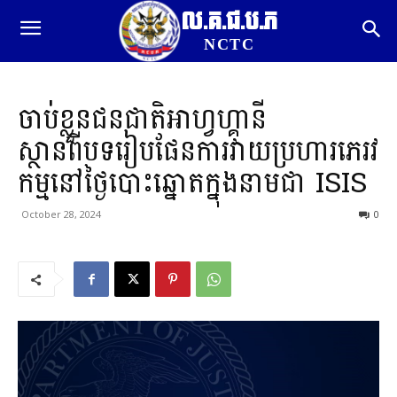
ល.គ.ជ.ប.ភ
NCTC
ចាប់ខ្លួនជនជាតិអាហ្វហ្គានី
ស្ថានពីបទរៀបផែនការវាយប្រហារភេរវ
កម្មនៅថ្ងៃបោះឆ្នោតក្នុងនាមជា ISIS
October 28, 2024
0