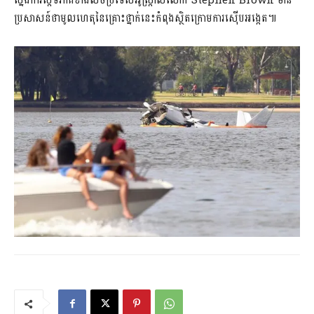
ស្នងការស្តីទីភាគខាងលិចប្រទេសអូស្រ្តាលីលោក Stephen Brown មាន
ប្រសាសន៍ថាមូលហេតុនៃគ្រោះថ្នាក់នេះកំពុងស្ថិតក្រោមការស៊ើបអង្កេត៕