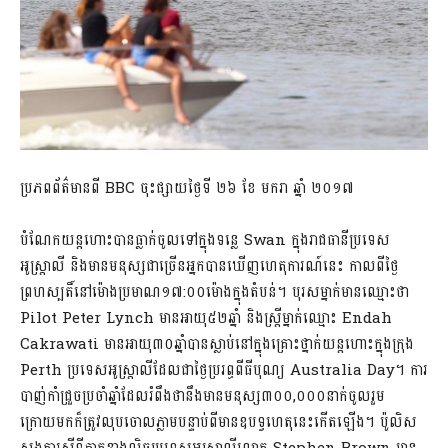
ប្រភពព័ត៌មានពី BBC ចុះផ្សាយថ្ងៃទី ២៦ ខែ មករា ឆ្នាំ ២០១៧
បំណែកយន្តហោះបានធ្លាក់ចូលទៅក្នុងទន្លេ Swan ក្នុងរាជធានីប្រទេស
អូស្រ្តាលី និងមានមនុស្សជាច្រើនអ្នកបានឃើញហេតុការណ៍នេះ កាលពីថ្ងៃ
ព្រហស្បតិ៍នៅម៉ោងប្រមាណ១៧:០០ម៉ោងក្នុងតំបន់។ បុរសម្នាក់មានឈ្មោះថា
Pilot Peter Lynch មានអាយុ៥២ឆ្នាំ និងស្រ្តីម្នាក់ឈ្មោះ Endah
Cakrawati មានអាយុ៣០ឆ្នាំបានស្លាប់នៅក្នុងគ្រោះថ្នាក់យន្តហោះក្នុងក្រុង
Perth ប្រទេសអូស្ត្រាលីដែលជាថ្ងៃប្ររព្ធពីធីបុណ្យ Australia Day។ ការ
បាញ់កាំជ្រួចប្រចាំឆ្នាំដែលរំពឹងថានឹងមានមនុស្ស៣០០,០០០នាក់ចូលរួម
ក្រោយមកក៏ត្រូវលុបចោលភ្លាមបន្ទាប់ពីមានឧបទ្វហេតុនេះកើតឡើង។ ប៉ូលិស