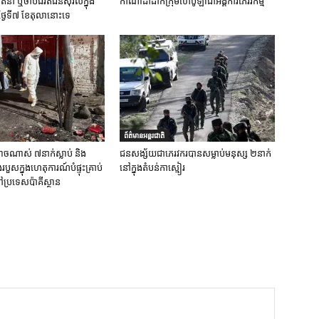
នា ឬចាប់ជំរិតជនស៊ីវិលក្នុង
កាណាដាដាក់ក្រុមហេបូឡាជាអង្គការភេរវកម្ម
ថ្ងៃទី៧ ខែតុលានោះទេ
ព័ត៌មានអន្តរជាតិ
ចណាស់ ៧នាក់ស្លាប់ និង
ជនសង្ស័យជាភេរវករបានសម្លាប់មនុស្ស ២នាក់
ួសក្នុងហេតុការណ៍បំផ្ទុះគ្រាប់
នៅក្នុងតំបន់កាស្មៀរ
ប្រទេសប៉ាគីស្ថាន