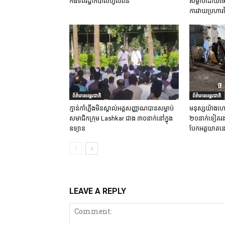
កងទ័ពរដ្ឋាភិបាលហ្វីលីពីន
សម្លាប់ដោយចេត
ការវាយប្រហារ
ព័ត៌មានអន្តរជាតិ
ព័ត៌មានអន្តរជាតិ
ក្មាន់កាំភ្លើងមិនស្គាល់អត្តសញ្ញាណបានសម្លាប់
មនុស្សយ៉ាងហោ
សមាជិកក្រុម Lashkar ជាង ៣០នាក់នៅក្នុង
២០នាក់ទៀតរងរប
ឧទ្យាន
បែកអត្តឃាតនៅ
LEAVE A REPLY