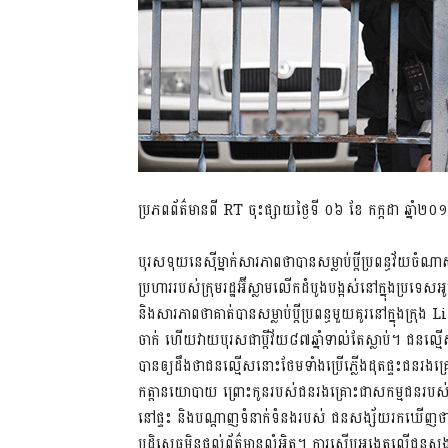
ប្រភពព័ត៌មានពី RT ចុះផ្សាយថ្ងៃទី ០៦ ខែ កក្កដា ឆ្នាំ២
បុរសទុយនេស៊ីម្នាក់សារភាពថាបានសម្លាប់ប្តីប្រពន្ធវ័យច
ប្រហាររបស់ក្រុមរដ្ឋអ៊ីស្លាមលើកដំបូងបង្អស់នៅក្នុងប្រទេស
និងសារភាពថាគាត់បានសម្លាប់ប្តីប្រពន្ធមួយគូរនៅក្នុងក្រុង
ចាក់ ហើយវាយបុរសជាប្តីវ័យ៨៧ឆ្នាំទាល់តែស្លាប់។ ជនល្មើ
បានឲ្យដឹងថាជនល្មើសនោះថែមទាំងប្រើភ្លើងដុតផ្ទះជនរងគ្រោ
កត្តានយោបាយ ព្រោះកូនរបស់ជនរងគ្រោះជាសកម្មជនរបស់គ
នៅផ្ទះ និងបណ្តាញទំនាក់ទំនងរបស់ ជនសង្ស័យរកឃើញថាស
បដិសេធមិនផ្តល់ព័ត៌មានលំអិត។ ការស៊ើបអង្កេតលើជនសង