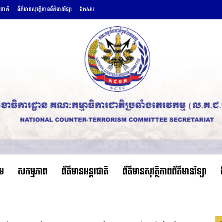
រជាតិ
ព័ត៌មានសុវត្ថិភាពព័ត៌មានវិទ្យា
ឯកសារ
ើម
សកម្មភាព
ព័ត៌មានអន្តរជាតិ
ព័ត៌មានសុវត្ថិភាពព័ត៌មានវិទ្យា