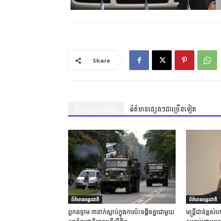
Share
ព័ត៌មានស្រដៀងគ្នា
ព័ត៌មានផ្សេងៗជាច្រើនទៀត
ព័ត៌មានអន្តរជាតិ
ព័ត៌មានអន្តរជាតិ
ពួកឧទ្ទាម ៣នាក់ស្លាប់ក្នុងការប៉ះទង្គិចគ្នាជាមួយ
មន្ត្រីជាន់ខ្ព