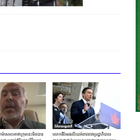
ព័ត៌មានអន្តរជាតិ
ស់ហាម៉ាសអះអាថាក្រុមនេះមិនបាន
លោកផីអែរផលីយេអំពាវនាវឲ្យរដ្ឋាភិបាល