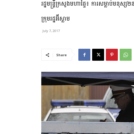
រដ្ឋមន្រ្តីក្រសួងមហាផ្ទៃ៖ ការសម្លាប់មនុស្ស២
ក្រុមរដ្ឋអ៊ីស្លាម
July 7, 2017
Share