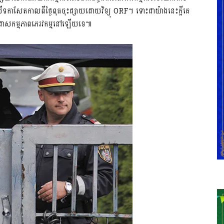
សែតកាលពីថ្ងៃពុធចុះផ្សាយដោយវិទ្យុ ORF។ ទោះជាយ៉ាងនេះក្តីគេ
េះជាសកម្មភាពភេរវកម្មនៅឡើយទេ៕