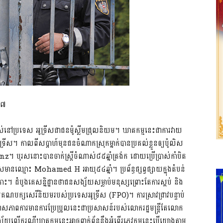
០១៧
ំណាស់នៅប្រទេស អូទ្រីសជាជនម៉ូស្លីមជ្រុលនិយម។ ឃាតកម្មនេះជាការវាយ
អូទ្រីស។ កាលពីសប្តាហ៍មុនជនចំណាកស្រុកម្នាក់បានប្រគល់ខ្លួនឲ្យប៉ូលិស
 Linz។ បុរសនោះបានចាក់ស្រ្តីចំណាស់៨៥ឆ្នាំត្រង់ក ដោយប្រើប្រាស់កាំបិត
សមានឈ្មោះ Mohamed H អាយុ៥៤ឆ្នាំ។ ប្រព័ន្ធផ្សព្វផ្សាយក្នុងតំបន់
ះ។ ដំបូងគេសន្និដ្ឋានថាជនសង្ស័យសម្លាប់មនុស្សព្រោះតែការស្អប់ និង
ណបក្សសេរីនិយមរបស់ប្រទេសអូទ្រីស (FPO)។ ការស្រាវជ្រាវបន្ទាប់
ភាពការមានការប្រែប្រួលនេះជាប្រសាសន៍របស់លោករដ្ឋមន្រ្តីតែលោក
្ស័យលើករណីឃាតកម្មនេះអាចពាក់ព័ន្ធនឹងអំពើរភេវកម្មនេះបើយោងតាម