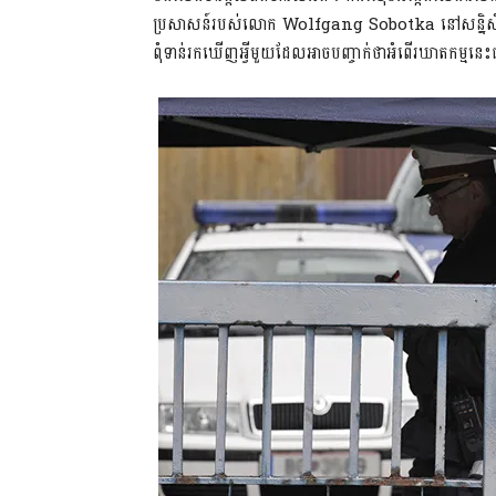
ប្រសាសន៍របស់លោក Wolfgang Sobotka នៅសន្និសីទកា
ពុំទាន់រកឃើញអ្វីមួយដែលអាចបញ្ចាក់ថាអំពើរឃាតកម្មន