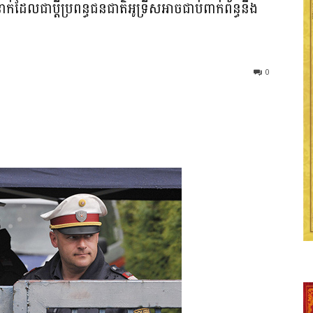
នាក់ដែលជាប្តីប្រពន្ធជនជាតិអូទ្រីសអាចជាប់ពាក់ព័ន្ធនឹង
0