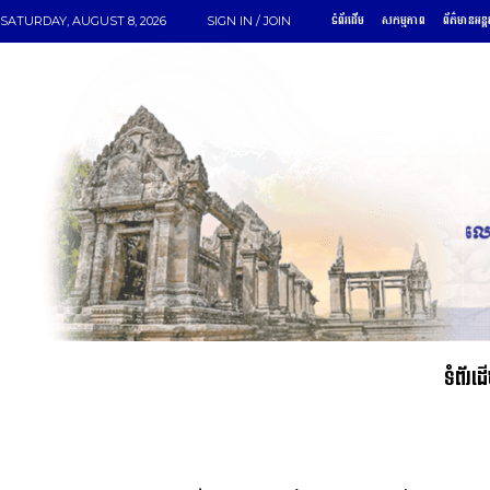
ទំព័រដើម
សកម្មភាព
ព័ត៌មានអន្ត
SATURDAY, AUGUST 8, 2026
SIGN IN / JOIN
ទំព័រដ