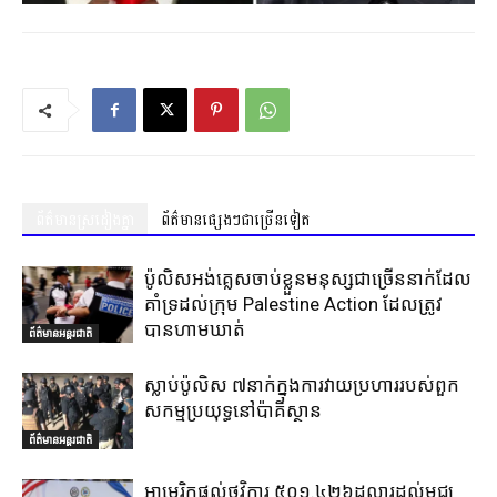
ព័ត៌មានស្រដៀងគ្នា
ព័ត៌មានផ្សេងៗជាច្រើនទៀត
ប៉ូលិសអង់គ្លេសចាប់ខ្លួនមនុស្សជាច្រើននាក់ដែល
គាំទ្រដល់ក្រុម Palestine Action ដែលត្រូវ
បានហាមឃាត់
ព័ត៌មានអន្តរជាតិ
ស្លាប់ប៉ូលិស ៧នាក់ក្នុងការវាយប្រហាររបស់ពួក
សកម្មប្រយុទ្ធនៅប៉ាគីស្ថាន
ព័ត៌មានអន្តរជាតិ
អាមេរិកផ្តល់ថវិការ ៥០១.៤២៦ដុល្លារដល់មជ្ឈ