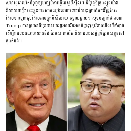
សហរដ្ឋអាមេរិកជំរុញឱ្យបញ្ឈប់ការធ្វើតេស្តមីស៊ីល។ ក៏ប៉ុន្តែទីក្រុងព្យុងយ៉ាង
និយាយថាថ្មីៗនេះខ្លួនបានសាកល្បងដោយជោគជ័យនូវគ្រាប់បែកអ៊ីដ្រូសែន
ដែលមានខ្នាតតូចដែលអាចផ្ទុកមីស៊ីល​រយៈចម្ងាយឆ្ងាយ។ សូមបញ្ជាក់ថាលោក
Trump បានព្រមានពីមុនថាសហរដ្ឋអាមេរិកអាចបំផ្លាញកូរ៉េខាងជើងបើចាំបាច់
ដើម្បីការពារផលប្រយោជន៍ជាតិរបស់អាមេរិក និងការពារសម្ព័ន្ធមិត្តរបស់ខ្លួននៅ
ក្នុងតំបន់៕