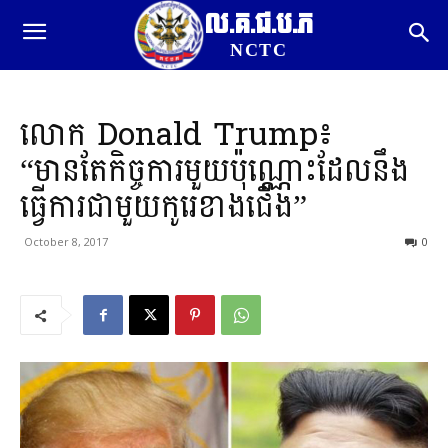
ល.គ.ជ.ប.ភ
NCTC
លោក Donald Trump៖
“មានតែកិច្ចការមួយប៉ុណ្ណោះដែលនឹង
ធ្វើការជាមួយកូរេខាងជើង”
October 8, 2017
0