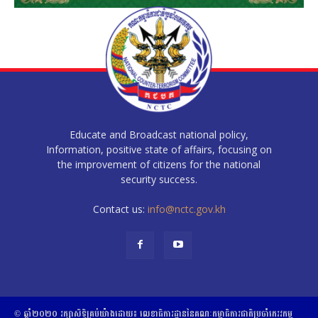
Educate and Broadcast national policy,
Information, positive state of affairs, focusing on
the improvement of citizens for the national
security success.
Contact us:
info@nctc.gov.kh
© ឆ្នាំ២០២០​ ​រក្សាសិទ្ធិ​គ្រប់យ៉ាង​ដោយ​៖​ ​លេខាធិការដ្ឋាននៃគណៈកម្មាធិការជាតិប្រចាំភេរវកម្ម