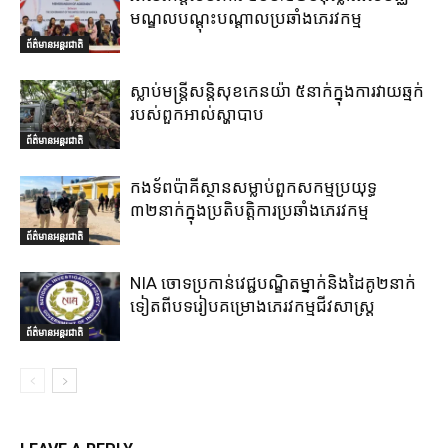
មណ្ឌលបណ្តុះបណ្តាលប្រឆាំងភេរវកម្ម
ព័ត៌មានអន្តរជាតិ
ស្លាប់មន្ត្រីសន្តិសុខកេនយ៉ា ៥នាក់ក្នុងការវាយឆ្មក់
របស់ពួកអាល់ស្ហាបាប
ព័ត៌មានអន្តរជាតិ
កងទ័ពប៉ាគីស្ថានសម្លាប់ពួកសកម្មប្រយុទ្ធ
៣២នាក់ក្នុងប្រតិបត្តិការប្រឆាំងភេរវកម្ម
ព័ត៌មានអន្តរជាតិ
NIA ចោទប្រកាន់វេជ្ជបណ្ឌិតម្នាក់និងដៃគូ២នាក់
ទៀតពីបទរៀបគម្រោងភេរវកម្មជីវសាស្ត្រ
ព័ត៌មានអន្តរជាតិ