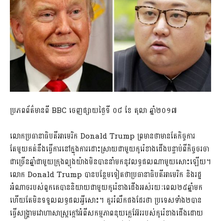
ប្រភពព័ត៌មានពី​ BBC ចេញផ្សាយថ្ងៃទី ០៨ ខែ តុលា ឆ្នាំ២០១៧
លោកប្រធានាធិបតីអាមេរិក Donald Trump ព្រមានថាមានតែកិច្ចការ
តែមួយគត់នឹងធ្វើការនៅក្នុងការដោះស្រាយជាមួយកូរ៉េខាងជើងបន្ទាប់ពីកិច្ចចរចា
ជាច្រើនឆ្នាំជាមួយក្រុងព្យុងយ៉ាងមិនបាននាំមកនូវលទ្ធផលណាមួយសោះឡើយ។
លោក Donald Trump បានបន្ថែមទៀតថាប្រធានាធិបតីអាមេរិក និងរដ្ឋ
អំណាចរបស់ពួកគេបាននិយាយជាមួយកូរ៉េខាងជើងអស់រយៈពេល២៥ឆ្នាំមក
ហើយតែមិនទទួលលទ្ធផលអ្វីសោះ។ គួររំលឹកផងដែរថា ប្រទេសទាំង២បាន
ធ្វើសង្រ្គាមវោហាសាស្ត្រក្តៅអំពីសកម្មភាពនុយក្លេអ៊ែររបស់កូរ៉េខាងជើងដោយ