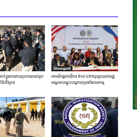
ព័ត៌មានអន្តរជាតិ
នាក់ក្នុងការវាយប្រហាររបស់ពួក
អាមេរិកផ្តល់ថវិការ ៥០១.៤២៦ដុល្លារដល់មជ្ឈ
ៅប៉ាគីស្ថាន
មណ្ឌលបណ្តុះបណ្តាលប្រឆាំងភេរវកម្ម