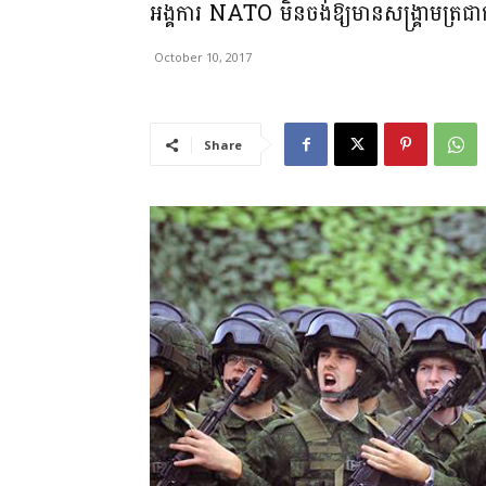
អង្គការ NATO មិនចង់ឱ្យមានសង្រ្គាមត្រជាក់ថ្
October 10, 2017
Share