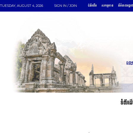
ទំព័រដើម
សកម្មភាព
ព័ត៌មានអន្តរ
TUESDAY, AUGUST 4, 2026
SIGN IN / JOIN
ទំព័រដ