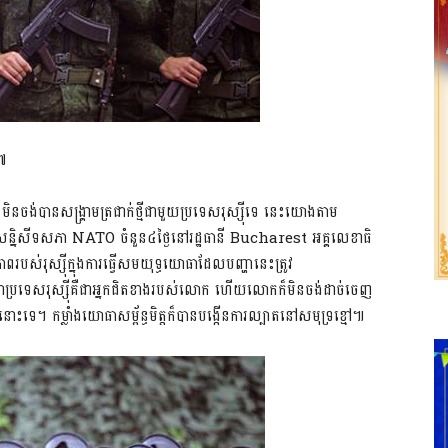
១៧
ចង់បានសង្រ្គាមត្រជាក់ថ្មីជាមួយប្រទេសរុស្ស៊ីទេ នេះយោងតាម
ៃសន្និសីទសភា NATO ចំនួន៤ថ្ងៃនៅរដ្ឋធានី Bucharest អគ្គលេខាធិ
ពរបស់រុស្ស៊ីក្នុងការធ្វើសមយុទ្ធយោធាដែលបញ្ហានេះត្រូវ
ប្រទេសរុស្ស៊ីគឺជាអ្នកជិតខាងរបស់លោក ហើយលោកក៏មិនចង់ដាច់ចេញ
មីនោះទេ។ កម្លាំងយោធាសម្ព័ន្ធមិត្តក៏បានបង្កើនការល្បាតនៅសមុទ្រខ្មៅ៕