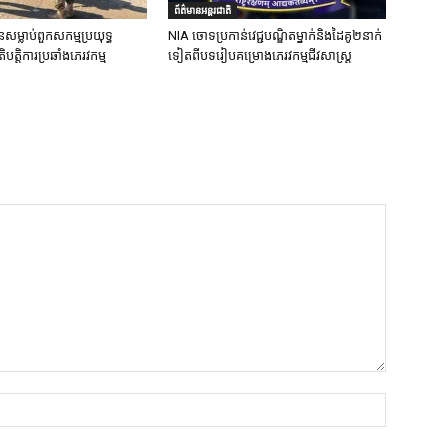
ព័ត៌មានអន្តរជាតិ
នសម្លាប់ពួកសកម្មប្រយុទ្ធ
NIA ចោទប្រកាន់វេជ្ជបណ្ឌិតម្នាក់និងដៃគូ២នាក់
ិបត្តិការប្រឆាំងភេរវកម្ម
ទៀតពីបទរៀបគម្រោងភេរវកម្មជីវសាស្ត្រ