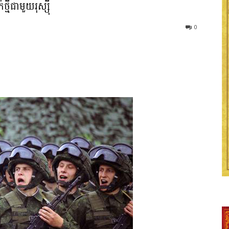
មីជាមួយរុស្ស៊ី
0