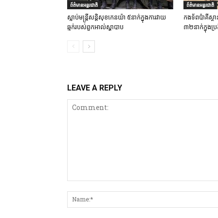
ព័ត៌មានអន្តរជាតិ
ព័ត៌មានអន្តរជាតិ
ស្លាប់មន្ត្រីសន្តិសុខកេនយ៉ា ៥នាក់ក្នុងការវាយ
កងទ័ពប៉ាគីស្ថា
ឆ្មក់របស់ពួកអាល់ស្ហាបាប
៣២នាក់ក្នុងប្រត
LEAVE A REPLY