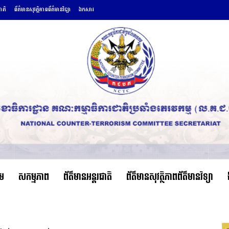
ជាតិ
ព័ត៌មានសុវត្ថិភាពព័ត៌មានវិទ្យា
ឯកសារ
ើម
សកម្មភាព
ព័ត៌មានអន្តរជាតិ
ព័ត៌មានសុវត្ថិភាពព័ត៌មានវិទ្យា