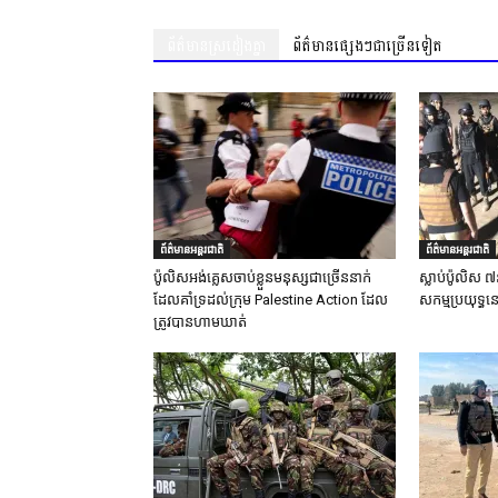
ព័ត៌មានស្រដៀងគ្នា
ព័ត៌មានផ្សេងៗជាច្រើនទៀត
ព័ត៌មានអន្តរជាតិ
ព័ត៌មានអន្តរជាតិ
ប៉ូលិសអង់គ្លេសចាប់ខ្លួនមនុស្សជាច្រើននាក់
ស្លាប់ប៉ូលិស ៧
ដែលគាំទ្រដល់ក្រុម Palestine Action ដែល
សកម្មប្រយុទ្ធន
ត្រូវបានហាមឃាត់