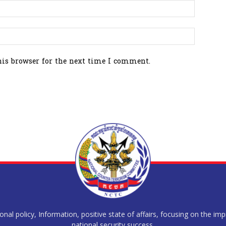
his browser for the next time I comment.
al policy, Information, positive state of affairs, focusing on the im
national security success.