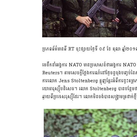
ប្រភពព័ត៌មានពី RT ចុះផ្សាយថ្ងៃទី ០៩ ខែ តុលា ឆ្នាំ២០
មេដឹកនាំអង្គការ NATO មានប្រសាសន៍ថាអង្គការ NATO មិន
Reuters។ តាមសេចក្តីថ្លែងការណ៍នៅថ្ងៃចន្ទចុងបញ្ចប់ន
ការលោក Jens Stoltenberg ត្អូញត្អែរអំពីការខ្វះតម្លាភា
យោធារុស្ស៊ីបដិសេធ។ លោក Stoltenberg បានបន្ថែមថា
ឆ្ងាយពីប្រទេសរុស្ស៊ីដែរ។ លោកមិនចង់បានសង្រ្គាមត្រជាក់ថ្