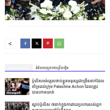
ព័ត៌មានស្រដៀងគ្នា
ព័ត៌មានផ្សេងៗជាច្រើនទៀត
ប៉ូលិសអង់គ្លេសចាប់ខ្លួនមនុស្សជាច្រើននាក់ដែល
គាំទ្រដល់ក្រុម Palestine Action ដែលត្រូវ
បានហាមឃាត់
ព័ត៌មានអន្តរជាតិ
ស្លាប់ប៉ូលិស ៧នាក់ក្នុងការវាយប្រហាររបស់ពួក