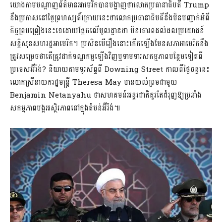
យោងតាមបណ្តាញព័ត៌មានអាមេរិកបានបង្ហាញថាលោកប្រធានាធិបតី Trump
នឹងប្រកាសនៅថ្ងៃព្រហស្បតិ៍ក្រោយនេះថាលោកប្រធានាធិបតីនឹងមិនបញ្ជាក់អំពី
កិច្ចព្រមព្រៀងនេះទេដោយផ្អែកលើមូលដ្ឋានថា មិនគោរពដល់ផលប្រយោជន៍
សន្តិសុខសហរដ្ឋអាមេរិក។ ប្រសិនបើរឿងនោះកើតឡើងមែនសភាអាមេរិកនឹង
ត្រូវសម្រេចថាតើត្រូវដាក់ទណ្ឌកម្មឡើងវិញឬទាមទារសកម្មភាពបន្ថែមទៀតពី
ប្រទេសអ៊ីរ៉ង់? និយាយតាមទូរស័ព្ទពី Downing Street កាលពីថ្ងៃចន្ទនេះ
លោកស្រីនាយករដ្ឋមន្ត្រី Theresa May បានយល់ព្រមជាមួយ
Benjamin Netanyahu ថាសហគមន៍អន្តរជាតិគួរតែជំរុញឱ្យប្រឆាំង
សកម្មភាពបង្កអស្ថិរភាពនៅក្នុងតំបន់អ៊ីរ៉ង់៕