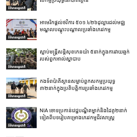
សកម្មប្រយុទ្ធនៅប៉ាគីស្ថាន
ព័ត៌មានអន្តរជាតិ
អាមេរិកផ្តល់ថវិការ ៥០១.៤២៦ដុល្លារដល់មជ្ឈ
មណ្ឌលបណ្តុះបណ្តាលប្រឆាំងភេរវកម្ម
ព័ត៌មានអន្តរជាតិ
ស្លាប់មន្ត្រីសន្តិសុខកេនយ៉ា ៥នាក់ក្នុងការវាយឆ្មក់
របស់ពួកអាល់ស្ហាបាប
ព័ត៌មានអន្តរជាតិ
កងទ័ពប៉ាគីស្ថានសម្លាប់ពួកសកម្មប្រយុទ្ធ
៣២នាក់ក្នុងប្រតិបត្តិការប្រឆាំងភេរវកម្ម
ព័ត៌មានអន្តរជាតិ
NIA ចោទប្រកាន់វេជ្ជបណ្ឌិតម្នាក់និងដៃគូ២នាក់
ទៀតពីបទរៀបគម្រោងភេរវកម្មជីវសាស្ត្រ
ព័ត៌មានអន្តរជាតិ