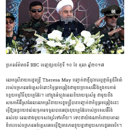
ប្រភពព័ត៌មានពី​ BBC ចេញផ្សាយថ្ងៃទី ១០ ខែ តុលា ឆ្នាំ២០១៧
លោកស្រីនាយករដ្ឋមន្ត្រី Theresa May បញ្ជាក់ជាថ្មីនូវការប្តេជ្ញាចិត្តដ៏រឹងមាំ
របស់ចក្រភពអង់គ្លេសចំពោះកិច្ចព្រមព្រៀងជាមួយប្រទេសអ៊ីរ៉ង់ក្នុងការកាត់
បន្ថយកម្មវិធីនុយក្លេអ៊ែរ។ នៅក្នុងអំឡុងពេលនិយាយទូរស័ព្ទ ជាមួយនឹង
សមភាគីអ៊ីស្រាអែលលោកស្រីនាយករដ្ឋមន្ត្រីបានបញ្ជាក់ថាកិច្ចព្រមព្រៀងនេះ
ធ្វើឱ្យអន្តរាយដល់លទ្ធភាពទទួលបានអាវុធនុយក្លេអ៊ែររបស់ប្រទេសអ៊ីរ៉ង់
អស់រយៈពេលជាងមួយទសវត្សរ៍ទៅហើយ។ ទោះជាយ៉ាងណាក៏ដោយគោល
ជំហររបស់ចក្រភពអង់គ្លេសអាចធ្វើឱ្យមានភាពផ្ទុយគ្នាជាមួយសហរដ្ឋអាមេរិក។