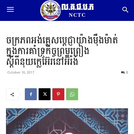
ល.គ.ជ.ប.ភ
NCTC
ចក្រភពអង់គ្លេសប្តេជ្ញាយ៉ាងម៉ឺងម៉ាត់
ក្នុងការគាំទ្រកិច្ចព្រមព្រៀង
ស្តីពីនុយក្លេអ៊ែរនៅអ៊ីរ៉ង់
October 10, 2017
0