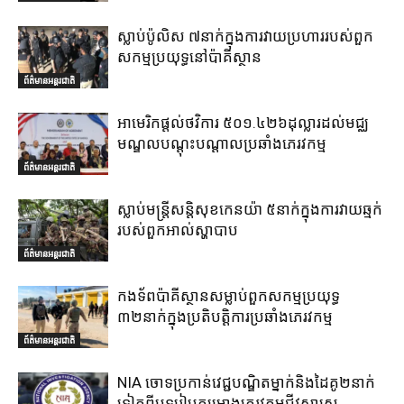
ស្លាប់ប៉ូលិស ៧នាក់ក្នុងការវាយប្រហាររបស់ពួក
សកម្មប្រយុទ្ធនៅប៉ាគីស្ថាន
ព័ត៌មានអន្តរជាតិ
អាមេរិកផ្តល់ថវិការ ៥០១.៤២៦ដុល្លារដល់មជ្ឈ
មណ្ឌលបណ្តុះបណ្តាលប្រឆាំងភេរវកម្ម
ព័ត៌មានអន្តរជាតិ
ស្លាប់មន្ត្រីសន្តិសុខកេនយ៉ា ៥នាក់ក្នុងការវាយឆ្មក់
របស់ពួកអាល់ស្ហាបាប
ព័ត៌មានអន្តរជាតិ
កងទ័ពប៉ាគីស្ថានសម្លាប់ពួកសកម្មប្រយុទ្ធ
៣២នាក់ក្នុងប្រតិបត្តិការប្រឆាំងភេរវកម្ម
ព័ត៌មានអន្តរជាតិ
NIA ចោទប្រកាន់វេជ្ជបណ្ឌិតម្នាក់និងដៃគូ២នាក់
ទៀតពីបទរៀបគម្រោងភេរវកម្មជីវសាស្ត្រ