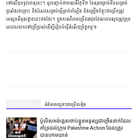
ទៅលើឧបទ្ទវហេតុនេះ។ គួរបញ្ចាក់ថាកាលពីថ្ងៃទី២ ខែតុលាគ្រាប់មីនសម្រាប់
ប្រឆាំងរថក្រោះ និងរំសេវសម្រាប់ធ្វើគ្រាប់កាំភ្លើង និងគ្រឿងបំផ្ទុះជាច្រើនត្រូវ
គេលួចពីមូលដ្ឋាននេះផងដែរ។ ក្នុងករណីភាគច្រើនអាវុធដែលចោរលួចត្រូវក្រុម
ភេរវករយកទៅប្រើប្រាស់ដើម្បីរៀបចំធ្វើអំពើរឧក្រិដ្ឋកម្ម៕
ព័ត៌មានស្រដៀងគ្នា
ព័ត៌មានផ្សេងៗជាច្រើនទៀត
ប៉ូលិសអង់គ្លេសចាប់ខ្លួនមនុស្សជាច្រើននាក់ដែល
គាំទ្រដល់ក្រុម Palestine Action ដែលត្រូវ
បានហាមឃាត់
ព័ត៌មានអន្តរជាតិ