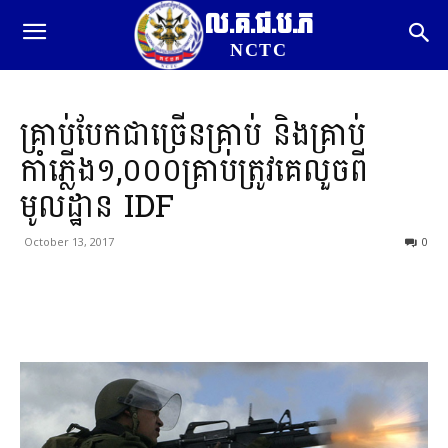
ល.គ.ជ.ប.ភ
NCTC
គ្រាប់បែកជាច្រើនគ្រាប់ និងគ្រាប់
កាំភ្លើង១,០០០គ្រាប់ត្រូវគេលួចពី
មូលដ្ឋាន IDF
October 13, 2017
0