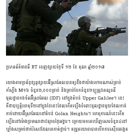
ប្រភពព័ត៌មានពី RT ចេញផ្សាយថ្ងៃទី ១២ ខែ តុលា ឆ្នាំ២០១៧
យោងតាមប្រព័ន្ធផ្សព្វផ្សាយអ៊ីស្រាអែលបានឲ្យដឹងថាយ៉ាងហោចណាស់គ្រាប់
កាំភ្លើង M១៦ ចំនួន២,០០០គ្រាប់ និងគ្រាប់បែកចំនួន២ឡូត្រូវគេលួចពី
មូលដ្ឋានកងទ័ពអ៊ីស្រាអែល (IDF) នៅក្នុងតំបន់ Upper Galilee។ នេះ
គឺជាឧប្បត្តិហេតុទី២នៅក្នុងខែនេះដែលកើតឡើងចំពោះមូលដ្ឋានមួយដែលកាន់
កាប់ដោយអ៊ីស្រាអែលនៅតំបន់ Golan Heights។ ហេតុការណ៍នេះកើត
ឡើងនៅម៉ោងប្រមាណជា៨ល្ងាចថ្ងៃអង្គារ។ ក្រោយមកគេឃើញសោរចំនួន៤នៅ
ឃ្លាំងសម្រាប់ដាក់រំសេវដែលគេកាត់ផ្តាច់។ តម្រួតយោធាបានបើកការស៊ើបអង្កេត