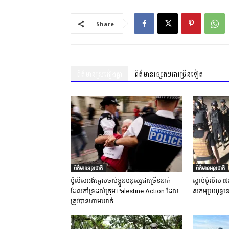
Share
ព័ត៌មានស្រដៀងគ្នា
ព័ត៌មានផ្សេងៗជាច្រើនទៀត
ព័ត៌មានអន្តរជាតិ
ព័ត៌មានអន្តរជាតិ
ប៉ូលិសអង់គ្លេសចាប់ខ្លួនមនុស្សជាច្រើននាក់
ស្លាប់ប៉ូលិស ៧
ដែលគាំទ្រដល់ក្រុម Palestine Action ដែល
សកម្មប្រយុទ្ធន
ត្រូវបានហាមឃាត់