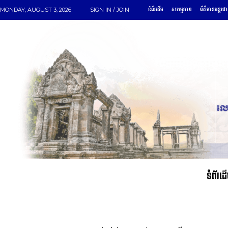
ទំព័រដើម
សកម្មភាព
ព័ត៌មានអន្តរជា
MONDAY, AUGUST 3, 2026
SIGN IN / JOIN
ទំព័រដ