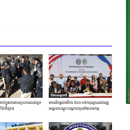
ព័ត៌មានអន្តរជាតិ
នាក់ក្នុងការវាយប្រហាររបស់ពួក
អាមេរិកផ្តល់ថវិការ ៥០១.៤២៦ដុល្លារដល់មជ្ឈ
ៅប៉ាគីស្ថាន
មណ្ឌលបណ្តុះបណ្តាលប្រឆាំងភេរវកម្ម