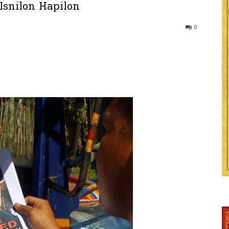
មោះ Isnilon Hapilon
0