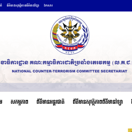
តិ
ព័ត៌មានសុវត្ថិភាពព័ត៌មានវិទ្យា
ឯកសារ
ើម
សកម្មភាព
ព័ត៌មានអន្តរជាតិ
ព័ត៌មានសុវត្ថិភាពព័ត៌មានវិទ្យា