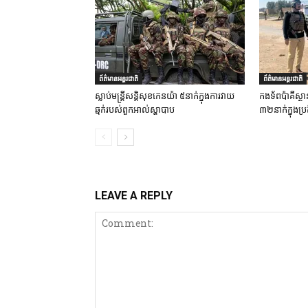
ព័ត៌មានអន្តរជាតិ
ព័ត៌មានអន្តរជាតិ
ស្លាប់មន្ត្រីសន្តិសុខកេនយ៉ា ៥នាក់ក្នុងការវាយ
កងទ័ពប៉ាគីស្ថា
ឆ្មក់របស់ពួកអាល់ស្ហាបាប
៣២នាក់ក្នុងប្រត
LEAVE A REPLY