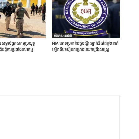
ព័ត៌មានអន្តរជាតិ
នសម្លាប់ពួកសកម្មប្រយុទ្ធ
NIA ចោទប្រកាន់វេជ្ជបណ្ឌិតម្នាក់និងដៃគូ២នាក់
ិបត្តិការប្រឆាំងភេរវកម្ម
ទៀតពីបទរៀបគម្រោងភេរវកម្មជីវសាស្ត្រ