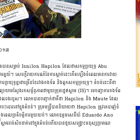
ំ២០១៧
កគេបានសម្លាប់ Isnilon Hapilon ដែលជាសកម្មប្រយុទ្ធ Abu
ីអាគ្នេយ៍។ សេចក្តីរាយការណ៍នៃការស្លាប់នេះកើតឡើងចំពេលមានការវាយ
រប្រយុទ្ធគ្នាជាច្រើនខែរវាងកងទ័ព និងពួកសកម្មប្រយុទ្ធ។ តំបន់នេះគឺជា
មីៗនេះព្យាយាមស្វែងរកសម្ព័ន្ធភាពជាមួយក្រុមរដ្ឋឥស្លាម (IS)។ មេបញ្ជាការកងទ័ព
់ដែលរងរបួស។ លោកបានបញ្ចាក់ថាគឺជា Hapilon និង Maute ដែល
ុមបះបោរនៅក្នុងតំបន់។ ក្រុមមន្ត្រីបាននិយាយថា Hapilon ត្រូវគេបាញ់ចំ
ំឡុងពេលប្រតិបត្តិការមួយយប់។ លោកឧត្តមសេនីយ៍ Eduardo Ano
អ៊ីស្លាមរាប់សិបនាក់នៅក្នុងតំបន់ហើយបានជួយសង្គ្រោះមនុស្សប្រមាណ