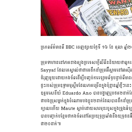
ប្រភពព័ត៌មានពី BBC ចេញផ្សាយថ្ងៃទី ១៦ ខែ តុលា ឆ្នា
ក្រុមទាហាននៅភាគខាងត្បូងប្រទេសហ្វីលីពីននិយាយថាពួ
Sayyaf ដែលគេស្គាល់ថាជាមេដឹកនាំក្រុមអ៊ីស្លាមនៅអាស៊
ជំរុញមួយដោយកងទ័ពដើម្បីបញ្ចប់ការឡោមព័ទ្ធបន្ទាប់ពីមានកា
ផ្ទះរបស់ក្រុមឧទ្ទាមមូស្លីមដែលភាគច្រើនក្នុងប៉ុន្មានឆ្នាំថ្
ឧត្តមសេនីយ៍ Eduardo Ano បានបង្ហាញរូបថត២នាក
ជាបងប្រុសម្នាក់ក្នុងចំណោមបងប្អូន២នាក់ដែលបានដឹកនាំក្រ
ក្បាលហើយ Maute ស្លាប់ដោយសារមុខរបួសក្នុងទ្រូងអ
បានបញ្ចាក់បន្ថែមថាកងទ័ពនៅតែប្រយុទ្ធប្រឆាំងនឹងយុទ្ធជន
ជា២០នាក់៕