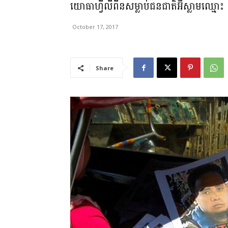
យោធាហ្វីលីពីនសម្លាប់ជនជាតិអ៊ីស្លាមឈ្
October 17, 2017
Share