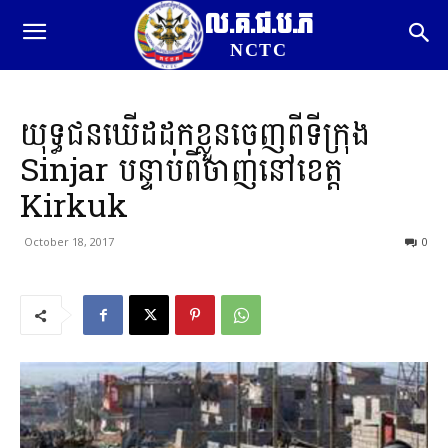
ល.គ.ជ.ប.ភ
NCTC
យុទ្ធជនឃើដដកខ្លួនចេញពីទីក្រុង
Sinjar បន្ទាប់ពីចាញ់នៅខេត្ត
Kirkuk
October 18, 2017
0