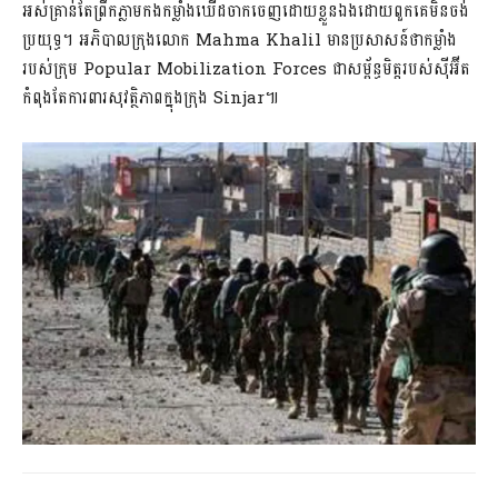
អស់គ្រាន់តែព្រឹកភ្លាមកងកម្លាំងឃើដចាកចេញដោយខ្លួនឯងដោយពួកគេមិនចង់
ប្រយុទ្ធ។ អភិបាលក្រុងលោក Mahma Khalil មានប្រសាសន៍ថាកម្លាំង
របស់ក្រុម Popular Mobilization Forces ជាសម្ព័ន្ធមិត្តរបស់ស៊ីអ៊ីត
កំពុងតែការពារសុវត្ថិភាពក្នុងក្រុង Sinjar៕