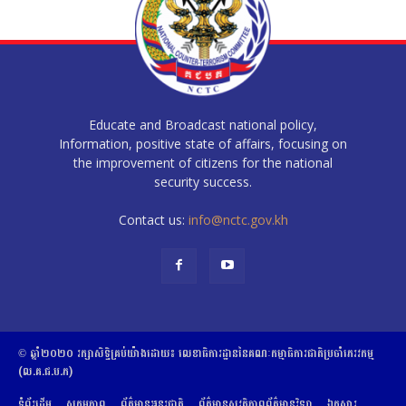
Educate and Broadcast national policy,
Information, positive state of affairs, focusing on
the improvement of citizens for the national
security success.
Contact us:
info@nctc.gov.kh
© ឆ្នាំ២០២០​ ​រក្សាសិទ្ធិ​គ្រប់យ៉ាង​ដោយ​៖​ ​លេខាធិការដ្ឋាននៃគណៈកម្មាធិការជាតិប្រចាំភេរវកម្ម
(ល.គ.ជ.ប.ភ)
ទំព័រដើម
សកម្មភាព
ព័ត៌មានអន្តរជាតិ
ព័ត៌មានសុវត្ថិភាពព័ត៌មានវិទ្យា
ឯកសារ