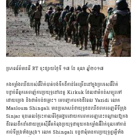
ប្រភពព័ត៌មានពី RT ចុះផ្សាយថ្ងៃទី ១៧ ខែ តុលា ឆ្នាំ២០១៧
កងកម្លាំងឃើដរបស់អ៊ីរ៉ាក់បាត់បង់ទឹកដីកាន់តែច្រើននៅក្នុងប្រទេសអ៊ីរ៉ាក់
បន្ទាប់ពីពួកគេចាញ់ការប្រយុទ្ធនៅខេត្ត Kirkuk ដែលជាតំបន់សម្បូរទៅ
ដោយប្រេង និងជាតំបន់ជម្លោះ។ មេបញ្ជាការកងជីវពល Yazidi លោក
Masloum Shingali មានប្រសាសន៍ថាយុទ្ធជនឃើដចាកចេញពីទីក្រុង
Sinjar មុនពេលថ្ងៃរះកាលពីថ្ងៃអង្គារដោយការចាកចេញនេះបណ្តាលឱ្យកង
ជីវពលដឹកនាំដោយក្រុមស៊ីអ៊ីតកំពុងប្រយុទ្ធជាមួយកងកម្លាំងអ៊ីរ៉ាក់ចូលទៅកាន់
កាប់ទីក្រុងទាំងស្រុង។ លោក Shingali បន្តថាពុំមានការប្រយុទ្ធគ្នាអ្វីទាំង