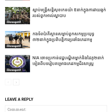
ស្លាប់មន្ត្រីសន្តិសុខកេនយ៉ា ៥នាក់ក្នុងការវាយឆ្មក់
របស់ពួកអាល់ស្ហាបាប
ព័ត៌មានអន្តរជាតិ
កងទ័ពប៉ាគីស្ថានសម្លាប់ពួកសកម្មប្រយុទ្ធ
៣២នាក់ក្នុងប្រតិបត្តិការប្រឆាំងភេរវកម្ម
ព័ត៌មានអន្តរជាតិ
NIA ចោទប្រកាន់វេជ្ជបណ្ឌិតម្នាក់និងដៃគូ២នាក់
ទៀតពីបទរៀបគម្រោងភេរវកម្មជីវសាស្ត្រ
ព័ត៌មានអន្តរជាតិ
LEAVE A REPLY