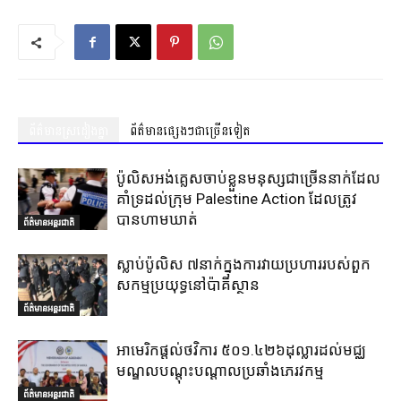
ព័ត៌មានស្រដៀងគ្នា
ព័ត៌មានផ្សេងៗជាច្រើនទៀត
ប៉ូលិសអង់គ្លេសចាប់ខ្លួនមនុស្សជាច្រើននាក់ដែល
គាំទ្រដល់ក្រុម Palestine Action ដែលត្រូវ
បានហាមឃាត់
ព័ត៌មានអន្តរជាតិ
ស្លាប់ប៉ូលិស ៧នាក់ក្នុងការវាយប្រហាររបស់ពួក
សកម្មប្រយុទ្ធនៅប៉ាគីស្ថាន
ព័ត៌មានអន្តរជាតិ
អាមេរិកផ្តល់ថវិការ ៥០១.៤២៦ដុល្លារដល់មជ្ឈ
មណ្ឌលបណ្តុះបណ្តាលប្រឆាំងភេរវកម្ម
ព័ត៌មានអន្តរជាតិ