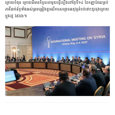
ក្រោយបំផុត ក្រោយពីមានកិច្ចចរចាមួយធ្វើឡើងនៅថ្ងៃទី១៤ ខែកញ្ញាដែលគ្រប់
ភាគីពាក់ព័ន្ធទាំងអស់ព្រមព្រៀងគ្នាលើការសម្រេចអនុវត្តតំបន់ដោះដូរចុងក្រោយ
ក្នុងរដ្ឋ Idlib៕