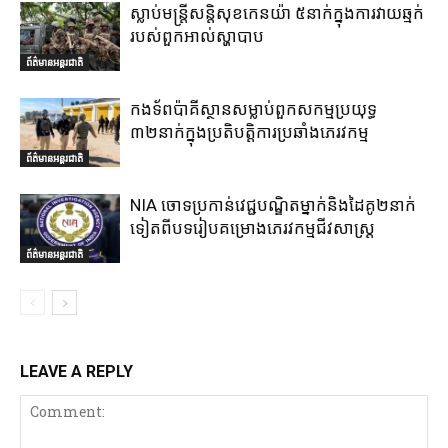
ស្លាប់មន្ត្រីសន្តិសុខកេនយ៉ា ៥នាក់ក្នុងការវាយឆ្មក់
របស់ពួកអាល់ស្ហាបាប
ព័ត៌មានអន្តរជាតិ
កងទ័ពប៉ាគីស្ថានសម្លាប់ពួកសកម្មប្រយុទ្ធ
៣២នាក់ក្នុងប្រតិបត្តិការប្រឆាំងភេរវកម្ម
ព័ត៌មានអន្តរជាតិ
NIA ចោទប្រកាន់វេជ្ជបណ្ឌិតម្នាក់និងដៃគូ២នាក់
ទៀតពីបទរៀបគម្រោងភេរវកម្មជីវសាស្ត្រ
ព័ត៌មានអន្តរជាតិ
LEAVE A REPLY