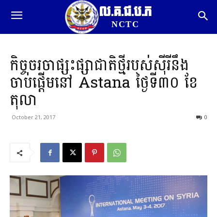
ល.គ.ជ.ប.ភ
NCTC
កិច្ចចរចាផ្សះផ្សាជាតិថ្មីរបស់ស៊ីរីនឹង
ចាប់ផ្តើមនៅ Astana ថ្ងៃទី៣០ ខែ
តុលា
October 21, 2017
0