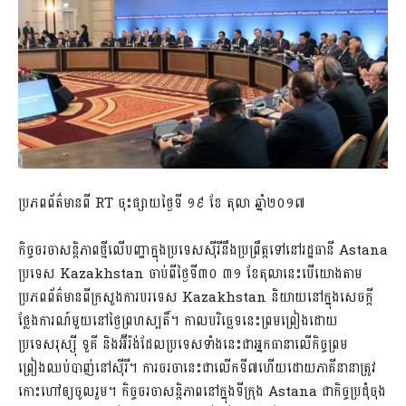
ប្រភពព័ត៌មានពី RT ចុះផ្សាយថ្ងៃទី ១៩ ខែ តុលា ឆ្នាំ២០១៧
កិច្ចចរចាសន្តិភាពថ្មីលើបញ្ហាក្នុងប្រទេសស៊ីរីនឹងប្រព្រឹត្តទៅនៅរដ្ឋធានី Astana
ប្រទេស Kazakhstan ចាប់ពីថ្ងៃទី៣០ ៣១ ខែតុលានេះបើយោងតាម
ប្រភពព័ត៌មានពីក្រសួងការបរទេស Kazakhstan និយាយនៅក្នុងសេចក្តី
ថ្លែងការណ៍មួយនៅថ្ងៃព្រហស្បតិ៍។ កាលបរិច្ឆេទនេះព្រមព្រៀងដោយ
ប្រទេសរុស្ស៊ី ទួគី និងអ៊ីរ៉ង់ដែលប្រទេសទាំងនេះជាអ្នកធានាលើកិច្ចព្រម
ព្រៀងឈប់បាញ់នៅស៊ីរី។ ការចរចានេះជាលើកទី៧ហើយដោយភាគីនានាត្រូវ
កោះហៅឲ្យចូលរួម។ កិច្ចចរចាសន្តិភាពនៅក្នុងទីក្រុង Astana ជាកិច្ចប្រជុំចុង