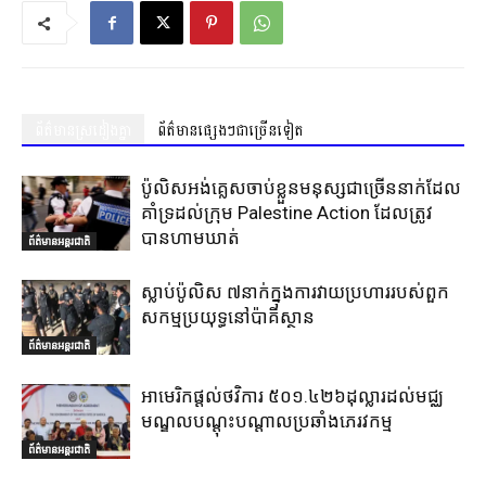
ព័ត៌មានស្រដៀងគ្នា
ព័ត៌មានផ្សេងៗជាច្រើនទៀត
ប៉ូលិសអង់គ្លេសចាប់ខ្លួនមនុស្សជាច្រើននាក់ដែល
គាំទ្រដល់ក្រុម Palestine Action ដែលត្រូវ
បានហាមឃាត់
ព័ត៌មានអន្តរជាតិ
ស្លាប់ប៉ូលិស ៧នាក់ក្នុងការវាយប្រហាររបស់ពួក
សកម្មប្រយុទ្ធនៅប៉ាគីស្ថាន
ព័ត៌មានអន្តរជាតិ
អាមេរិកផ្តល់ថវិការ ៥០១.៤២៦ដុល្លារដល់មជ្ឈ
មណ្ឌលបណ្តុះបណ្តាលប្រឆាំងភេរវកម្ម
ព័ត៌មានអន្តរជាតិ