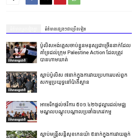
ព័ត៌មានស្រដៀងគ្នា
ព័ត៌មានផ្សេងៗជាច្រើនទៀត
ប៉ូលិសអង់គ្លេសចាប់ខ្លួនមនុស្សជាច្រើននាក់ដែល
គាំទ្រដល់ក្រុម Palestine Action ដែលត្រូវ
បានហាមឃាត់
ព័ត៌មានអន្តរជាតិ
ស្លាប់ប៉ូលិស ៧នាក់ក្នុងការវាយប្រហាររបស់ពួក
សកម្មប្រយុទ្ធនៅប៉ាគីស្ថាន
ព័ត៌មានអន្តរជាតិ
អាមេរិកផ្តល់ថវិការ ៥០១.៤២៦ដុល្លារដល់មជ្ឈ
មណ្ឌលបណ្តុះបណ្តាលប្រឆាំងភេរវកម្ម
ព័ត៌មានអន្តរជាតិ
ស្លាប់មន្ត្រីសន្តិសុខកេនយ៉ា ៥នាក់ក្នុងការវាយឆ្មក់