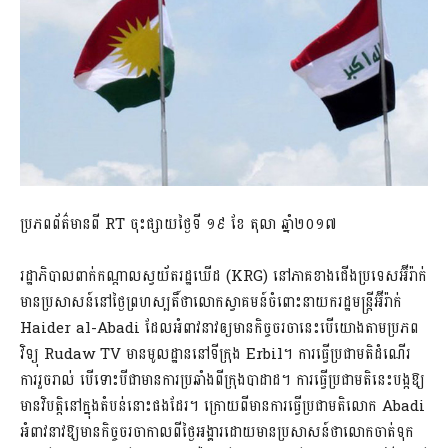
ប្រភពព័ត៌មានពី RT ចុះផ្សាយថ្ងៃទី ១៩ ខែ តុលា ឆ្នាំ២០១៧
រដ្ឋាភិបាលពាក់កណ្តាលស្វយ័តរដ្ឋឃើដ (KRG) នៅភាគខាងជើងប្រទេសអ៊ីរ៉ាក់
មានប្រសាសន៍នៅថ្ងៃព្រហស្បតិ៍ថាលោកស្វាគមន៍ចំពោះនាយករដ្ឋមន្ត្រីអ៊ីរ៉ាក់
Haider al-Abadi ដែលអំពាវនាវឲ្យមានកិច្ចចរចានេះបើយោងតាមប្រភព
វិទ្យុ Rudaw TV មានមូលដ្ឋាននៅទីក្រុង Erbil។ ការធ្វើប្រជាមតិដំណើរ
ការរួចរាល់ បើទោះបីជាមានការប្រឆាំងពីក្រុងបាដាដ។ ការធ្វើប្រជាមតិនេះបង្កឱ្យ
មានវិបត្តិនៅក្នុងតំបន់នោះផងដែរ។ ក្រោយពីមានការធ្វើប្រជាមតិលោក Abadi
អំពាវនាវឱ្យមានកិច្ចចរចាកាលពីថ្ងៃអង្គារដោយមានប្រសាសន៍ថាលោកចាត់ទុក