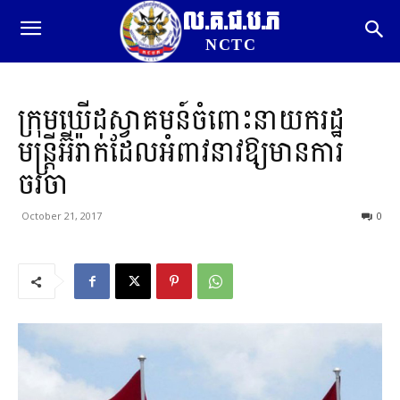
ល.គ.ជ.ប.ភ
NCTC
ក្រុមឃើដស្វាគមន៍ចំពោះនាយករដ្ឋ
មន្ត្រីអ៊ីរ៉ាក់ដែលអំពាវនាវឱ្យមានការ
ចរចា
October 21, 2017
0