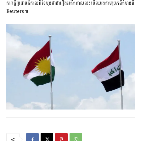
ការធ្វើប្រជាមតិកាលពីខែមុនថាជារឿងអតីតកាលនេះបើយោងតាមប្រភព័ត៌មានពី
Reuters៕