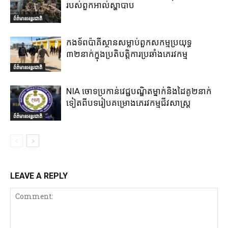
របស់ពួកអាល់ស្ហាបាប
ព័ត៌មានអន្តរជាតិ
កងទ័ពប៉ាគីស្ថានសម្លាប់ពួកសកម្មប្រយុទ្ធ
៣២នាក់ក្នុងប្រតិបត្តិការប្រឆាំងភេរវកម្ម
ព័ត៌មានអន្តរជាតិ
NIA ចោទប្រកាន់វេជ្ជបណ្ឌិតម្នាក់និងដៃគូ២នាក់
ទៀតពីបទរៀបគម្រោងភេរវកម្មជីវសាស្ត្រ
ព័ត៌មានអន្តរជាតិ
LEAVE A REPLY