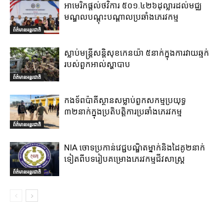
អាមេរិកផ្តល់ថវិការ ៥០១.៤២៦ដុល្លារដល់មជ្ឈ
មណ្ឌលបណ្តុះបណ្តាលប្រឆាំងភេរវកម្ម
ព័ត៌មានអន្តរជាតិ
ស្លាប់មន្ត្រីសន្តិសុខកេនយ៉ា ៥នាក់ក្នុងការវាយឆ្មក់
របស់ពួកអាល់ស្ហាបាប
ព័ត៌មានអន្តរជាតិ
កងទ័ពប៉ាគីស្ថានសម្លាប់ពួកសកម្មប្រយុទ្ធ
៣២នាក់ក្នុងប្រតិបត្តិការប្រឆាំងភេរវកម្ម
ព័ត៌មានអន្តរជាតិ
NIA ចោទប្រកាន់វេជ្ជបណ្ឌិតម្នាក់និងដៃគូ២នាក់
ទៀតពីបទរៀបគម្រោងភេរវកម្មជីវសាស្ត្រ
ព័ត៌មានអន្តរជាតិ