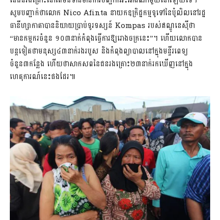
នៃជនរងគ្រោះនៅតែមិនទានមានការបញ្ជាក់អះអាងណាមួយនៅឡើយទេ។
សូមបញ្ជាក់ថាលោក Nico Afinta នាយកឧក្រិដ្ឋកម្មទូទៅនៃប៉ូលិលនៅរដ្ឋ
ធានីហ្សាកាតាបាននិយាយប្រាប់ទូរទស្សន៍ Kompas របស់ឥណ្ឌូនេស៊ីថា
“មានកម្មករចំនួន ១០៣នាក់កំពុងធ្វើការឱ្យរោងចក្រនេះ”។ ហើយលោកបាន
បន្តទៀតថាមនុស្ស៤៣នាក់រងរបួស និងកំពុងព្យាបាលនៅក្នុងមន្ទីរពេទ្យ
ចំនួន៣កន្លែង ហើយថាសាកសពនៃជនរងគ្រោះ២៣នាក់រកឃើញនៅក្នុង
ហេតុការណ៍នេះផងដែរ៕