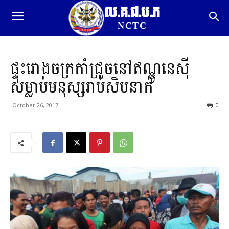
ល.គ.ជ.ប.ភ
NCTC
ផ្ទុះរោងចក្រកាំជ្រួចនៅឥណ្ឌូនេស៊ី
សម្លាប់មនុស្សរាប់សិបនាក់
October 26, 2017
0