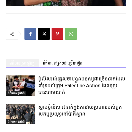
ព័ត៌មានស្រដៀងគ្នា
ព័ត៌មានផ្សេងៗជាច្រើនទៀត
ប៉ូលិសអង់គ្លេសចាប់ខ្លួនមនុស្សជាច្រើននាក់ដែល
គាំទ្រដល់ក្រុម Palestine Action ដែលត្រូវ
បានហាមឃាត់
ព័ត៌មានអន្តរជាតិ
ស្លាប់ប៉ូលិស ៧នាក់ក្នុងការវាយប្រហាររបស់ពួក
សកម្មប្រយុទ្ធនៅប៉ាគីស្ថាន
ព័ត៌មានអន្តរជាតិ