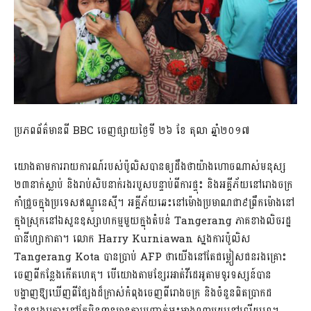
ប្រភពព័ត៌មានពី​ BBC ចេញផ្សាយថ្ងៃទី ២៦ ខែ តុលា ឆ្នាំ២០១៧
យោងតាមការរាយការណ៍របស់ប៉ូលិសបានឲ្យដឹងថាយ៉ាងហោចណាស់មនុស្ស
២៣នាក់ស្លាប់ និងរាប់សិបនាក់រងរបួសបន្ទាប់ពីការផ្ទុះ និងអគ្គីភ័យនៅរោងចក្រ
កាំជ្រួចក្នុងប្រទេសឥណ្ឌូនេស៊ី។ អគ្គីភ័យឆេះនៅម៉ោងប្រមាណជា៩ព្រឹកម៉ោងនៅ
ក្នុងស្រុកនៅឯសួនឧស្សាហកម្មមួយក្នុងតំបន់ Tangerang ភាគខាងលិចរដ្ឋ
ធានីហ្សាកាតា។ លោក Harry Kurniawan ស្នងការប៉ូលិស
Tangerang Kota បានប្រាប់ AFP ថាយើងនៅតែជម្លៀសជនរងគ្រោះ
ចេញពីកន្លែងកើតហេតុ។ បើយោងតាមខ្សែរអាត់វីដេអូតាមទូរទស្សន៍បាន
បង្ហាញឱ្យឃើញពីផ្សែងដ៏ក្រាស់កំពុងចេញពីរោងចក្រ និងចំនួនពិតប្រាកដ