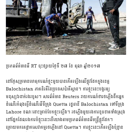
ប្រភពព័ត៌មានពី RT ចុះផ្សាយថ្ងៃទី ២៧ ខែ តុលា ឆ្នាំ២០១៧
នៅថ្ងៃសុក្រមានហេតុការណ៍ផ្ទុះមួយបានកើតឡើងលើផ្លូវដែកក្នុងខេត្ត
Balochistan ភាគនិរតីនៃប្រទេសប៉ាគីស្ថាន។ ការផ្ទុះនេះបង្ករឲ្យ
មនុស្ស៦នាក់រងរបួស។ សារព័ត៌មាន Reuters រាយការណ៍ថារថភ្លើងដឹកអ្នក
ដំណើរកំពុងធ្វើដំណើរពីទីក្រុង Quetta រដ្ឋធានី Balochistan ទៅទីក្រុង
Lahore ខណៈនោះគ្រាប់បែកផ្ទុះឡើង។ រថភ្លើងមួយរងការខូចខាតទាំងស្រុង
នៅផ្នែកដែលរងការបំផ្ទុះនេះបើយោងតាមប្រភពព័ត៌មានពីមន្ត្រីផ្លូវដែក។
ក្រោយមកគេផ្អាកសេវាកម្មរថភ្លើងនៅ Quetta។ ការផ្ទុះនេះកើតឡើងប៉ុន្មាន