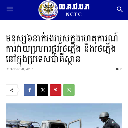
ល.គ.ជ.ប.ភ
NCTC
មនុស្ស៦នាក់រងរបួសក្នុងហេតុការណ៍
ការវាយប្រហារផ្លូវរថភ្លើង និងរថភ្លើង
នៅក្នុងប្រទេសប៉ាគីស្ថាន
October 28, 2017
0