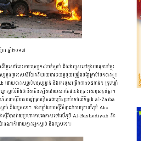
ឆិកា ឆ្នាំ២០១៧
លពីថ្ងៃសៅរ៍នេះថាមនុស្ស១៥នាក់ស្លាប់ និងរងរបួសនៅក្នុងហេតុការបំផ្ទុះ
ធមនុស្សក្នុងប្រទេសស៊ីរីបាននិយាយថារថយន្តមួយគ្រឿងបង្កៃគ្រាប់បែកបានផ្ទុះ
ោយបានសម្លាប់មនុស្សម្នាក់ និងរងរបួសច្រើនជាង១៥នាក់។ ក្រុមឃ្លាំ
ំនួនអ្នកស្លាប់រំពឹងថានឹងកើនឡើងដោយសារតែជនរងគ្រោះរងរបួសធ្ងន់ធ្ងរ។
រដ្ឋាភិបាលស៊ីរីបានបាញ់គ្រាប់រ៉ូកែតជាច្រើនគ្រាប់ទៅលើទីក្រុង al-Zarba
នកស្លាប់ និងរបួសទេ។ កងកម្លាំងរបបស៊ីរីក៏បានវាយលុកលើភូមិ Abu
បាំងស៊ីរីបានវាយប្រហារតាមអាកាសទៅលើភូមិ Al-Rashadiyah និង
៉ាងណាក៏ដោយគ្មានអ្នកស្លាប់ និងរបួសទេ៕