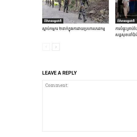
ព័ត៌មានអន្តរជាតិ
ព័ត៌មានអន្តរជាតិ
ស្លាប់កម្មករ ២នាក់ក្នុងការវាយប្រហារភេរវកម្ម
ការបំផ្ទុះគ្រា
សន្តសុខនៅប៉ាគ
LEAVE A REPLY