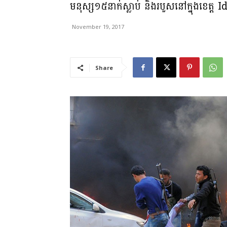
មនុស្ស១៥នាក់ស្លាប់​ និងរបួសនៅក្នុងខេត្ត I
November 19, 2017
Share