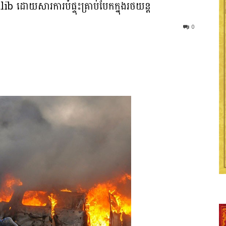
dlib ដោយសារការបំផ្ទុះគ្រាប់បែកក្នុងរថយន្ត
0