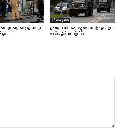
ព័ត៌មានអន្តរជាតិ
ប់បែកនៅស្រុកស្វាតបង្ហាញពីបញ្ហា
ពួកឧទ្ទាម ៣នាក់ស្លាប់ក្នុងការប៉ះទង្គិចគ្នាជាមួយ
ីស្ថាន
កងទ័ពរដ្ឋាភិបាលហ្វីលីពីន