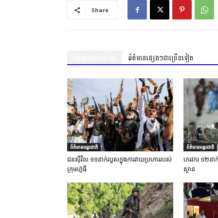
Share
ព័ត៌មានស្រដៀងគ្នា
ព័ត៌មានផ្សេងៗជាច្រើនទៀត
ព័ត៌មានអន្តរជាតិ
ព័ត៌មានអន្តរជាតិ
ជនស៊ីវិល ១១នាក់របួសក្នុងការវាយប្រហាររបស់
ភេរវករ ១២នាក់ស្
ក្រុមហ៊ូធី
ស្ថាន