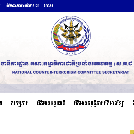
តិ
ព័ត៌មានសុវត្ថិភាពព័ត៌មានវិទ្យា
ឯកសារ
ើម
សកម្មភាព
ព័ត៌មានអន្តរជាតិ
ព័ត៌មានសុវត្ថិភាពព័ត៌មានវិទ្យា