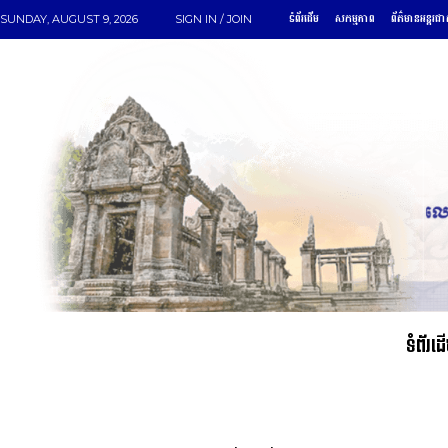
ទំព័រដើម
សកម្មភាព
ព័ត៌មានអន្តរជា
SUNDAY, AUGUST 9, 2026
SIGN IN / JOIN
ទំព័រដ