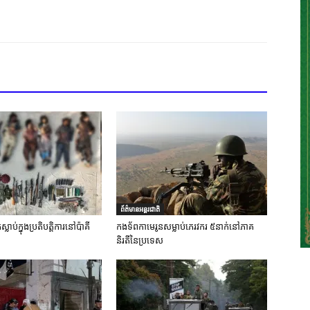
ព័ត៌មានអន្តរជាតិ
លាប់ក្នុងប្រតិបត្តិការនៅប៉ាគី
កងទ័ពកាមេរូនសម្លាប់ភេរវករ ៥នាក់នៅភាគ
និរតីនៃប្រទេស