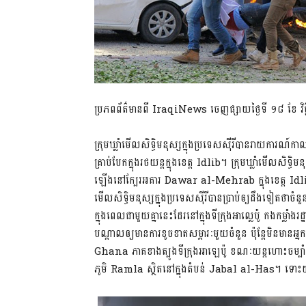
ប្រភពព័ត៌មានពី IraqiNews ចេញផ្សាយថ្ងៃទី ១៨ ខែ វិច្
ក្រុមឃ្លាំមើលសិទិ្ធមនុស្សក្នុងប្រទេសស៊ីរីបានរាយការណ៍កា
គ្រាប់បែកក្នុងរថយន្តក្នុងខេត្ត Idlib។ ក្រុមឃ្លាំមើលសិទិ្
ឡើងនៅក្បែរអគារ Dawar al-Mehrab ក្នុងខេត្ត Idlib ដ
មើលសិទិ្ធមនុស្សក្នុងប្រទេសស៊ីរីបានប្រាប់ឲ្យដឹងទៀតថាច
ក្នុងពេលជាមួយគ្នានេះដែរនៅក្នុងទីក្រុងអាល្លេប៉ូ កងកម្លាំង
បណ្តាលឲ្យមានការខូចខាតសម្ភារៈមួយចំនួន ប៉ុន្តែមិនមានអ្
Ghana ភាគខាងត្បូងទីក្រុងអាឡេប៉ូ ខណៈយន្តហោះចម្
ភូមិ Ramla ស្ថិតនៅក្នុងតំបន់ Jabal al-Has។ ទោះយ