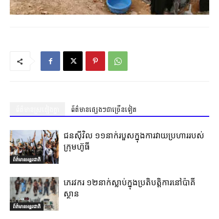
ព័ត៌មានស្រដៀងគ្នា
ព័ត៌មានផ្សេងៗជាច្រើនទៀត
ជនស៊ីវិល ១១នាក់របួសក្នុងការវាយប្រហាររបស់
ក្រុមហ៊ូធី
ព័ត៌មានអន្តរជាតិ
ភេរវករ ១២នាក់ស្លាប់ក្នុងប្រតិបត្តិការនៅប៉ាគី
ស្ថាន
ព័ត៌មានអន្តរជាតិ