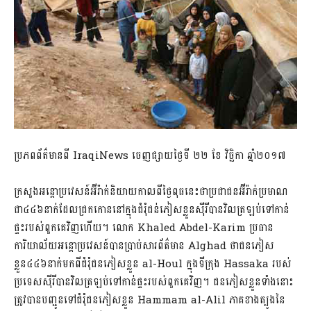
ប្រភពព័ត៌មានពី IraqiNews ចេញផ្សាយថ្ងៃទី ២២ ខែ វិច្ឆិកា ឆ្នាំ២០១៧
ក្រសួងអន្តោប្រវេសន៍អ៊ីរ៉ាក់និយាយកាលពីថ្ងៃពុធនេះថាប្រជាជនអ៊ីរ៉ាក់ប្រមាណ
ជា៤៤៦នាក់ដែលជ្រកកោននៅក្នុងជំរុំជន់ភៀសខ្លួនស៊ីរីបានវិលត្រឡប់ទៅកាន់
ផ្ទះរបស់ពួកគេវិញហើយ។ លោក Khaled Abdel-Karim ប្រធាន
ការិយាល័យអន្តោប្រវេសន៍បានប្រាប់សារព័ត៌មាន Alghad ថាជនភៀស
ខ្លួន៤៤៦នាក់មកពីជំរុំជនភៀសខ្លួន al-Houl ក្នុងទីក្រុង Hassaka របស់
ប្រទេសស៊ីរីបានវិលត្រឡប់ទៅកាន់ផ្ទះរបស់ពួកគេវិញ។ ជនភៀសខ្លួនទាំងនោះ
ត្រូវបានបញ្ជូនទៅជំរុំជនភៀសខ្លួន Hammam al-Alil ភាគខាងត្បូងនៃ