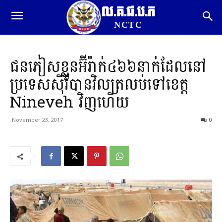
ល.គ.ជ.ប.ភ
NCTC
ជនភៀសខ្លួនអ៊ីរ៉ាក់៤៦៦នាក់ដែលនៅ
ប្រទេសស៊ីរីបានវិលត្រលប់ទៅខេត្ត
Nineveh វិញហើយ
November 23, 2017
0