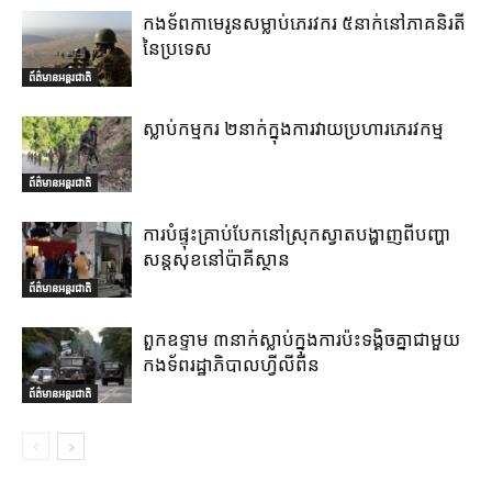
កងទ័ពកាមេរូនសម្លាប់ភេរវករ ៥នាក់នៅភាគនិរតី
នៃប្រទេស
ព័ត៌មានអន្តរជាតិ
ស្លាប់កម្មករ ២នាក់ក្នុងការវាយប្រហារភេរវកម្ម
ព័ត៌មានអន្តរជាតិ
ការបំផ្ទុះគ្រាប់បែកនៅស្រុកស្វាតបង្ហាញពីបញ្ហា
សន្តសុខនៅប៉ាគីស្ថាន
ព័ត៌មានអន្តរជាតិ
ពួកឧទ្ទាម ៣នាក់ស្លាប់ក្នុងការប៉ះទង្គិចគ្នាជាមួយ
កងទ័ពរដ្ឋាភិបាលហ្វីលីពីន
ព័ត៌មានអន្តរជាតិ