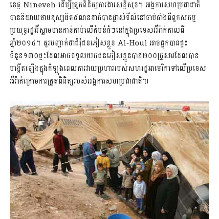
ខេត្ត Nineveh ដើម្បីត្រួតពិនិត្យការងារសន្តិសុខ។ អង្គការសហប្រជាជាតិ
បាននិយាយថាមនុស្សជិត៥លាននាក់បានផ្លាស់ទីលំនៅចាប់តាំងពីពួកសកម្ម
ប្រយុទ្ធរដ្ឋអ៊ីស្លាមបានកាន់កាប់លើតំបន់ធំៗនៅក្នុងប្រទេសអ៊ីរ៉ាក់កាលពី
ឆ្នាំ២០១៤។ គួរបញ្ជាក់ថាជំរុំជនភៀសខ្លួន Al-Houl អាចផ្ទុកបានផ្ទះ
ចំនួន១៣០ផ្ទះដែលអាចទទួលយកជនភៀសខ្លួនបាន២០០គ្រួសារដែលបាន
បង្កើតឡើងក្នុងកំឡុងពេលការវាយប្រហាររបស់សហរដ្ឋអាមេរិកទៅលើប្រទេស
អ៊ីរ៉ាក់ក្រោមការត្រួតពិនិត្យរបស់អង្គការសហប្រជាជាតិ៕