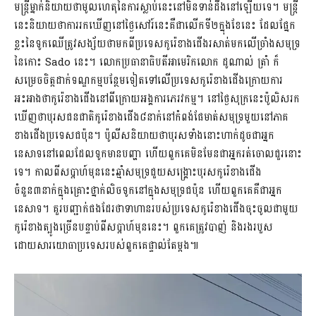
មន្រ្តីម្នាក់និយាយថាមូលហេតុនៃការស្លាប់នេះនៅមិនទាន់ដឹងនៅឡើយទេ។ មន្ត្រី
នេះនិយាយថាការរកឃើញនៅថ្ងៃសៅរ៍នេះគឺជាលើកទី២ក្នុងខែនេះ ដែលផ្នែក
ខ្លះនៃទូកឈើត្រូវសង្ស័យថាមកពីប្រទេសកូរ៉េខាងជើងរសាត់មកលើច្រាំងសមុទ្រ
នៃកោះ Sado នេះ។ លោកប្រធានាធិបតីអាមេរិកលោក ដូណាល់ ត្រាំ ក៏
សម្រេចចិត្តដាក់ទណ្ឌកម្មបន្ថែមទៀតទៅលើប្រទេសកូរ៉េខាងជើងក្រោយការ
អះអាងថាកូរ៉េខាងជើងនៅពីក្រោយអង្គការភេរវកម្ម។ នៅថ្ងៃសុក្រនេះប៉ូលិសរក
ឃើញថាបុរសជនជាតិកូរ៉េខាងជើង៨នាក់នៅកំពង់ផែមាត់សមុទ្រមួយនៅភាគ
ខាងជើងប្រទេសជប៉ុន។ ប៉ូលីសនិយាយថាបុរសទាំងនោះហាក់ដូចជាអ្នក
នេសាទនៅពេលដែលទូកមានបញ្ហា ហើយពួកគេមិនមែនជាអ្នករត់ចោលជួរនោះ
ទេ។ កាលពីសប្តាហ៍មុននេះឆ្មាំសមុទ្រជួយសង្គ្រោះបុរសកូរ៉េខាងជើង
ចំនួន៣នាក់ក្នុងគ្រោះថ្នាក់លិចទូកនៅក្នុងសមុទ្រជប៉ុន ហើយពួកគេគឺជាអ្នក
នេសាទ។ គួរបញ្ជាក់ផងដែរថាទាហានរបស់ប្រទេសកូរ៉េខាងជើងចុះចូលជាមួយ
កូរ៉េខាងត្បូងច្រើនបន្ទាប់ពីសប្តាហ៍មុននេះ។ ពួកគេត្រូវបាញ់ និងរងរបួស
ដោយសារយោធាប្រទេសរបស់ពួកគេផ្ទាល់តែម្តង៕