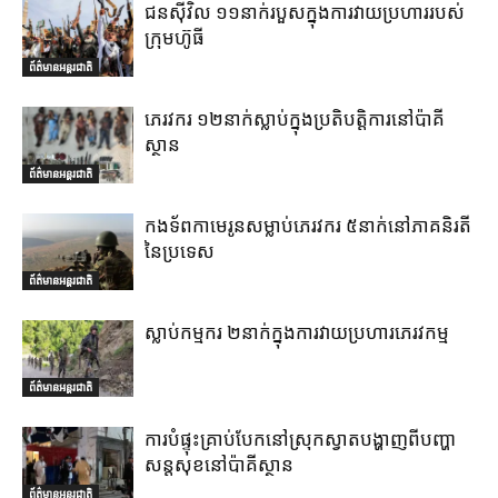
ជនស៊ីវិល ១១នាក់របួសក្នុងការវាយប្រហាររបស់
ក្រុមហ៊ូធី
ព័ត៌មានអន្តរជាតិ
ភេរវករ ១២នាក់ស្លាប់ក្នុងប្រតិបត្តិការនៅប៉ាគី
ស្ថាន
ព័ត៌មានអន្តរជាតិ
កងទ័ពកាមេរូនសម្លាប់ភេរវករ ៥នាក់នៅភាគនិរតី
នៃប្រទេស
ព័ត៌មានអន្តរជាតិ
ស្លាប់កម្មករ ២នាក់ក្នុងការវាយប្រហារភេរវកម្ម
ព័ត៌មានអន្តរជាតិ
ការបំផ្ទុះគ្រាប់បែកនៅស្រុកស្វាតបង្ហាញពីបញ្ហា
សន្តសុខនៅប៉ាគីស្ថាន
ព័ត៌មានអន្តរជាតិ