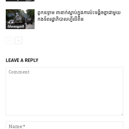
ពួកឧទ្ទាម ៣នាក់ស្លាប់ក្នុងការប៉ះទង្គិចគ្នាជាមួយ
កងទ័ពរដ្ឋាភិបាលហ្វីលីពីន
ព័ត៌មានអន្តរជាតិ
LEAVE A REPLY