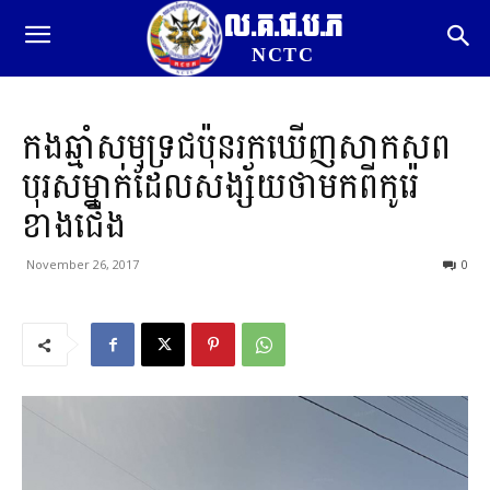
ល.គ.ជ.ប.ភ
NCTC
កងឆ្មាំសមុទ្រជប៉ុនរកឃើញសាកសព
បុរសម្នាក់ដែលសង្ស័យថាមកពីកូរ៉េ
ខាងជើង
November 26, 2017
0