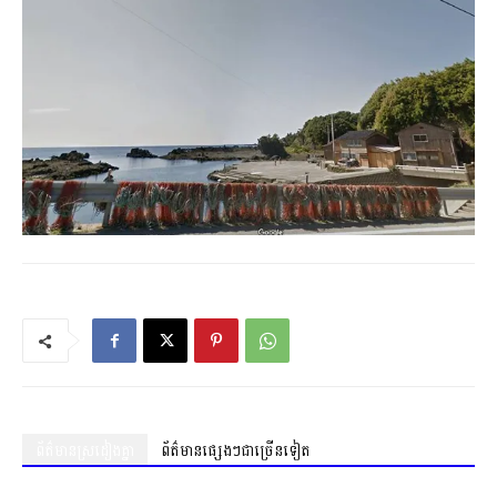
ព័ត៌មានស្រដៀងគ្នា
ព័ត៌មានផ្សេងៗជាច្រើនទៀត