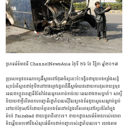
ប្រភពព័ត៌មានពី ChannelNewsAsia ថ្ងៃទី ២៦ ខែ វិច្ឆិកា ឆ្នាំ២០១៧
ក្រុមសកម្មជនគណបក្សអ៊ីស្លាមនៅថ្ងៃអាទិត្យនេះប៉ះទង្គិចជាមួយកងកម្លាំងសន្តិ
សុខប៉ាគីស្ថានជាថ្ងៃទី២នៅខាងក្រៅរដ្ឋធានីអ៊ីស្លាម៉ាបាដដោយការដុតរថយន្តមុន
ពេលដកខ្លួនចេញពីជំរំតវ៉ាដែលពួកគេកាន់កាប់រយៈពេលជាង២សប្តាហ៍។ សាក្សី
និយាយថាថ្វីបើមានការបញ្ជាពីរដ្ឋាភិបាលស៊ីវិលឲ្យកងទ័ពជួយស្តារសណ្តាប់ធ្នាប់
នៅយប់ថ្ងៃសៅរ៍ក៏ដោយក៏គ្មានកងទ័ពនៅកន្លែងកើតហេតុនៅក្បែរជំរំតវ៉ាក្នុង
តំបន់ Faizabad ជាយរដ្ឋធានីនោះទេ។ នាយកដ្ឋានសារព័ត៌មានរបស់យោធា
មិនឆ្លើយតបទៅនឹងសំណួរអំពីការដាក់បញ្ជារបស់រដ្ឋាភិបាលទេ។ យោងតាម