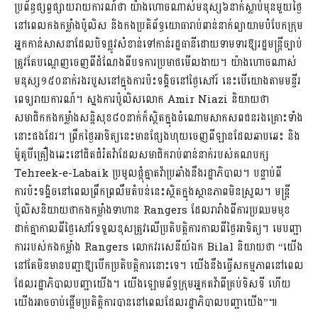
ប្រព័ន្ធផ្សព្វផ្សាយរាយការណ៍ថា យ៉ាងហោចណាស់មនុស្ស៦នាក់ស្លាប់មុនមួយថ្ងៃ
នៅពេលកងកម្លាំងប៉ូលិស និងកងប្រតិព័ទ្ធយោធារាប់ពាន់នាក់ព្យាយាមបំបែកក្រុម
អ្នកកាន់សាសនាដែលបិទផ្លូវសំខាន់ទៅកាន់រដ្ឋធានីដោយទាមទារឱ្យរដ្ឋមន្ត្រីច្បាប់
ត្រូវតែបណ្តេញចេញពីដំណែងពីបទការប្រមាថមើលងាយ។ យ៉ាងហោចណាស់
មនុស្ស១៥០នាក់រងរបួសនៅក្នុងការប៉ះទង្គិចនៅថ្ងៃសៅរ៍ នេះបើយោងតាមមន្ទីរ
ពេទ្យរាយការណ៍។ ស្នងការប៉ូលិសលោក Amir Niazi និយាយថា
សមាជិកកងកម្លាំងសន្តិសុខ៨០នាក់ក៏ស្ថិតក្នុងចំណោមសាកសពជនរងគ្រោះទាំង
នោះផងដែរ។ ព្រឹកថ្ងៃអាទិត្យនេះមានផ្សែងហុយចេញពីឡានដែលឆាបឆេះ និង
ម៉ូតូបីគ្រឿងឆេះនៅជិតជំរំតវ៉ាដែលសមាជិករាប់ពាន់នាក់របស់គណបក្ស
Tehreek-e-Labaik ប្រមូលផ្តុំគ្នាតវ៉ាប្រឆាំងនឹងរដ្ឋាភិបាល។ បន្ទាប់ពី
ការប៉ះទង្គិចនៅពេលព្រឹកព្រលឹមតំបន់នេះស្ថិតក្នុងស្ថានភាពមិនស្រួល។ មន្រ្តី
ប៉ូលិសនិយាយថាកងកម្លាំងទាហាន Rangers ដែលរារាំងពីការប្រឈមមុខ
ដាក់គ្នាកាលពីថ្ងៃសៅរ៍ទទួលខុសត្រូវលើប្រតិបត្តិការកាលពីថ្ងៃអាទិត្យ។ មេបញ្ជា
ការរបស់កងកម្លាំង Rangers លោកវរសេនីយ៍ឯក Bilal និយាយថា “យើង
នៅតែមិនមានបញ្ជាឱ្យបើកប្រតិបត្តិការនោះទេ។ យើងនឹងធ្វើសកម្មភាពនៅពេល
ដែលរដ្ឋាភិបាលបញ្ជាយើង។ យើងឡោមព័ទ្ធក្រុមអ្នកតវ៉ាពីគ្រប់ទិសទី ហើយ
យើងអាចចាប់ផ្តើមប្រតិត្តិការបាននៅពេលដែលរដ្ឋាភិបាលបញ្ជាយើង”៕