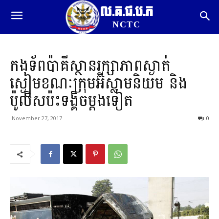
ល.គ.ជ.ប.ភ
NCTC
កងទ័ពប៉ាគីស្ថានរក្សាភាពស្ងាត់
ស្ងៀមខណៈក្រុមអ៊ីស្លាមនិយម និង
ប៉ូលិសប៉ះទង្គិចម្តងទៀត
November 27, 2017
0