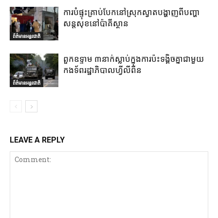
ការបំផ្ទុះគ្រាប់បែកនៅស្រុកស្វាតបង្ហាញពីបញ្ហា
សន្តសុខនៅប៉ាគីស្ថាន
ព័ត៌មានអន្តរជាតិ
ពួកឧទ្ទាម ៣នាក់ស្លាប់ក្នុងការប៉ះទង្គិចគ្នាជាមួយ
កងទ័ពរដ្ឋាភិបាលហ្វីលីពីន
ព័ត៌មានអន្តរជាតិ
LEAVE A REPLY