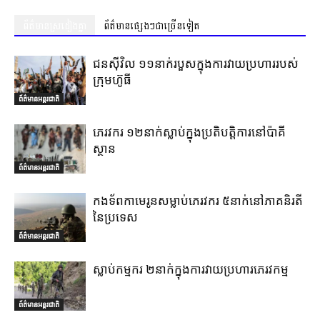
ព័ត៌មានស្រដៀងគ្នា
ព័ត៌មានផ្សេងៗជាច្រើនទៀត
ជនស៊ីវិល ១១នាក់របួសក្នុងការវាយប្រហាររបស់
ក្រុមហ៊ូធី
ព័ត៌មានអន្តរជាតិ
ភេរវករ ១២នាក់ស្លាប់ក្នុងប្រតិបត្តិការនៅប៉ាគី
ស្ថាន
ព័ត៌មានអន្តរជាតិ
កងទ័ពកាមេរូនសម្លាប់ភេរវករ ៥នាក់នៅភាគនិរតី
នៃប្រទេស
ព័ត៌មានអន្តរជាតិ
ស្លាប់កម្មករ ២នាក់ក្នុងការវាយប្រហារភេរវកម្ម
ព័ត៌មានអន្តរជាតិ