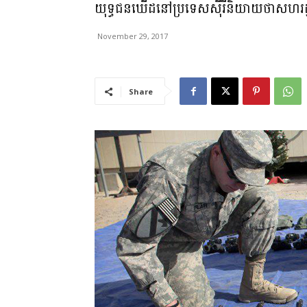
យុទ្ធជនឃើដនៅប្រទេសស៊ីរីនិយាយថាសហរដ្
November 29, 2017
Share