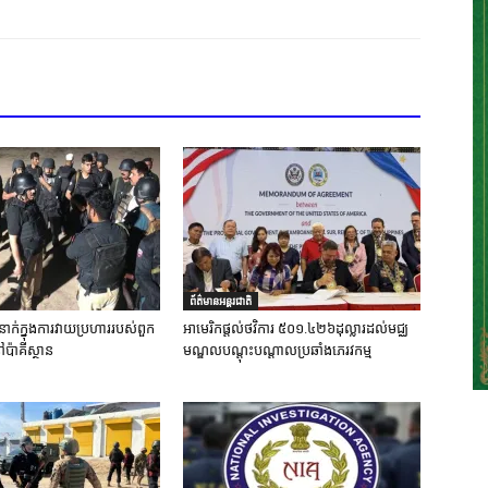
ព័ត៌មានអន្តរជាតិ
នាក់ក្នុងការវាយប្រហាររបស់ពួក
អាមេរិកផ្តល់ថវិការ ៥០១.៤២៦ដុល្លារដល់មជ្ឈ
ៅប៉ាគីស្ថាន
មណ្ឌលបណ្តុះបណ្តាលប្រឆាំងភេរវកម្ម