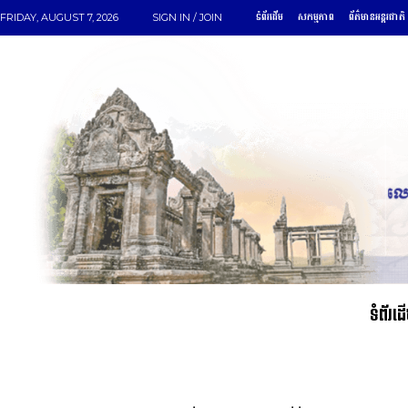
ទំព័រដើម
សកម្មភាព
ព័ត៌មានអន្តរជាតិ
FRIDAY, AUGUST 7, 2026
SIGN IN / JOIN
ទំព័រដ