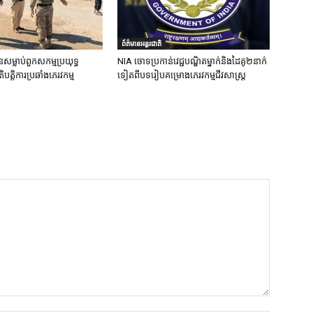
ព័ត៌មានអន្តរជាតិ
នសម្លាប់ពួកសកម្មប្រយុទ្ធ
NIA ចោទប្រកាន់វេជ្ជបណ្ឌិតម្នាក់និងដៃគូ២នាក់
ិបត្តិការប្រឆាំងភេរវកម្ម
ទៀតពីបទរៀបគម្រោងភេរវកម្មជីវសាស្ត្រ