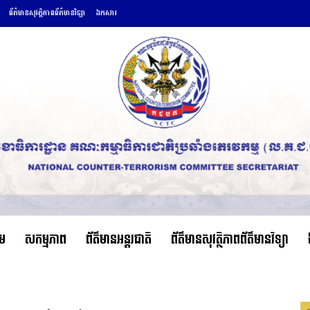
ព័ត៌មានសុវត្ថិភាពព័ត៌មានវិទ្យា
ឯកសារ
ើម
សកម្មភាព
ព័ត៌មានអន្តរជាតិ
ព័ត៌មានសុវត្ថិភាពព័ត៌មានវិទ្យា