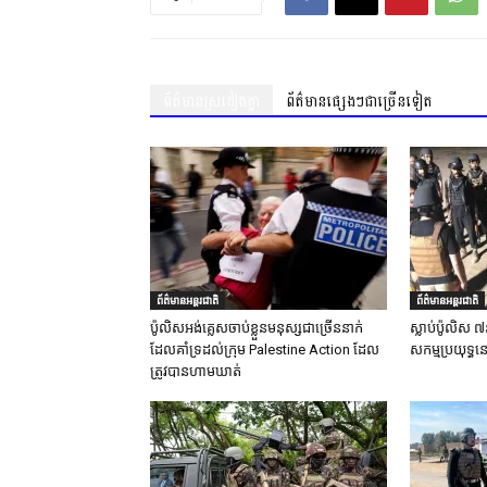
ព័ត៌មានស្រដៀងគ្នា
ព័ត៌មានផ្សេងៗជាច្រើនទៀត
ព័ត៌មានអន្តរជាតិ
ព័ត៌មានអន្តរជាតិ
ប៉ូលិសអង់គ្លេសចាប់ខ្លួនមនុស្សជាច្រើននាក់
ស្លាប់ប៉ូលិស ៧
ដែលគាំទ្រដល់ក្រុម Palestine Action ដែល
សកម្មប្រយុទ្ធន
ត្រូវបានហាមឃាត់