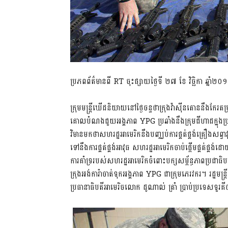
ប្រភពព័ត៌មានពី RT ចុះផ្សាយថ្ងៃទី ២៧ ខែ វិច្ឆិកា ឆ្នាំ២០
ក្រុមមន្ត្រីឃើដនិយាយនៅថ្ងៃចន្ទថាក្រុងវ៉ាស៊ីនតោននឹងកែរតម្
គោលបំណងជួយអង្គភាព YPG ប្រឆាំងនឹងក្រុមជីហាដក្នុងប្
វិមានមកថាសហរដ្ឋអាមេរិកនឹងបញ្ឈប់ការផ្គត់ផ្គង់គ្រឿងសព្
ទៅនឹងការផ្គត់ផ្គង់អាវុធ សហរដ្ឋអាមេរិកចាប់ផ្តើមផ្គត់ផ្គង
ការគាំទ្ររបស់សហរដ្ឋអាមេរិកចំពោះបក្សសម្ព័ន្ធភាពប្រជ
ក្រុងអង់ការ៉ាចាត់ទុកអង្គភាព YPG ជាក្រុមភេរវករ។ រដ
ប្រធានាធិបតីអាមេរិចលោក ដូណាល់ ត្រាំ ប្រាប់ប្រទេសទួរគីថ