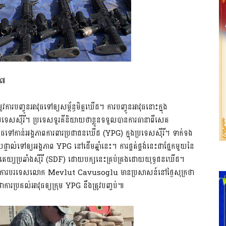
១៧
រូវការបញ្ចូនអាវុធទៅឲ្យសម្ព័ន្ធមិត្តឃើដ។ ការបញ្ចូនអាវុធនោះក្នុង
រទេសស៊ីរី។ ប្រទេសទួរគីនិយាយថាខ្លួនទទួលបានការធានាពីសេត
វាវុធទៅកាន់អង្គភាពការពារប្រជាជនឃើដ (YPG) ក្នុងប្រទេសស៊ីរី។ ទាក់ទង
់ដោយផ្ទាល់ទៅឲ្យអង្គភាព YPG នៅដើមឆ្នាំនេះ។ ការផ្គត់ផ្គង់នេះជាផ្នែកមួយនៃ
ាធិបតេយ្យប្រឆាំងស៊ីរី (SDF) ដោយបក្សនេះគ្រប់គ្រងដោយយុទ្ធជនឃើដ។
្ឋមន្ត្រីការបរទេសលោក Mevlut Cavusoglu មានប្រសាសន៍នៅថ្ងៃសុក្រថា
ាការប្រគល់អាវុធឲ្យក្រុម YPG នឹងត្រូវបញ្ចប់៕