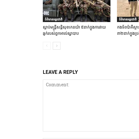
ព័ត៌មានអន្តរជាតិ
ព័ត៌មានអន្តរជាតិ
ស្លាប់មន្ត្រីសន្តិសុខកេនយ៉ា ៥នាក់ក្នុងការវាយ
កងទ័ពប៉ាគីស្ថា
ឆ្មក់របស់ពួកអាល់ស្ហាបាប
៣២នាក់ក្នុងប្រត
LEAVE A REPLY