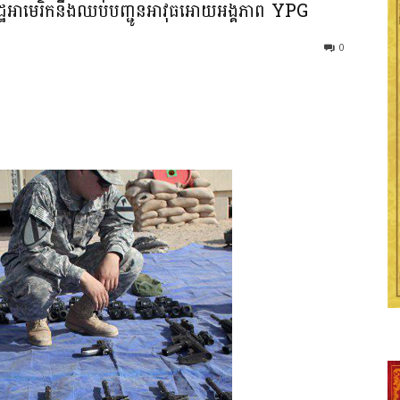
ឋអាមេរិកនឹងឈប់បញ្ជូនអាវុធអោយអង្គភាព YPG
0