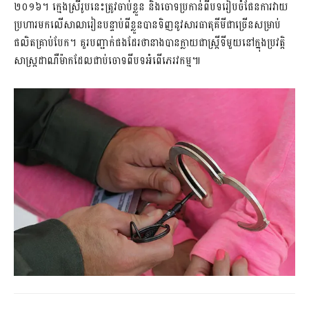
២០១៦។ ក្មេងស្រីរូបនេះត្រូវចាប់ខ្លួន និងចោទប្រកាន់ពីបទរៀបចំផែនការវាយ
ប្រហារមកលើសាលារៀនបន្ទាប់ពីខ្លួនបានទិញនូវសារធាតុគីមីជាច្រើនសម្រាប់
ផលិតគ្រាប់បែក។ គួរបញ្ជាក់ផងដែរថានាងបានក្លាយជាស្ត្រីទីមួយនៅក្នុងប្រវត្តិ
សាស្រ្តដាណឺម៉ាកដែលជាប់ចោទពីបទអំពើភេរវកម្ម៕