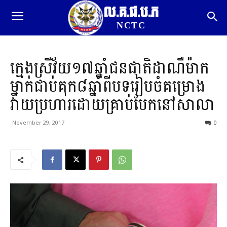
ល.គ.ជ.ប.ភ
NCTC
ក្មេងស្រីវ័យ១៧ឆ្នាំជនជាតិដាណឺម៉ាក
ម្នាក់ជាប់គុក៨ឆ្នាំពីបទរៀបចំគម្រោង
វាយប្រហារដោយគ្រាប់បែកនៅសាលា
November 29, 2017
0