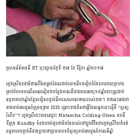
ប្រភពព័ត៌មានពី RT ចុះផ្សាយថ្ងៃទី ២៧ ខែ វិច្ឆិកា ឆ្នាំ២០១៧
ក្មេងស្រីជនជាតិដាណឺម៉ាកម្នាក់ដែលជាប់ចោទពីបទរៀបចំផែនការវាយប្រហារ
គ្រាប់បែកមកលើសាលារៀន២កន្លែងកាលពីនាងមានអាយុ១៥ឆ្នាំនោះត្រូវជាប់
ពន្ធនាគារ២ឆ្នាំបន្ថែមទៀតបន្ទាប់ពីការសារភាពទោសរបស់នាង។ នាងអះអាងថា
នាងចាប់អារម្មណ៍ក្រុមឧទ្ទាម ISIS ព្រោះនាងគិតថាអ្វីដែលពួកនេះធ្វើគឺ “គួរឲ្យ
រំភើប”។ ក្មេងស្រីនេះមានឈ្មោះ Natascha Colding-Olsen មកពី
ទីក្រុង Kundby ទំនងហាក់ដូចជាមិនមែនរស់នៅក្នុងជីវិតជាក្មេងស្រីវ័យជំទង់
ធម្មតាទេបន្ទាប់ពីនាងក្លាយជាប្រធានបទដ៏គួរឲ្យចាប់អារម្មណ៏កាលពីឆ្នាំ