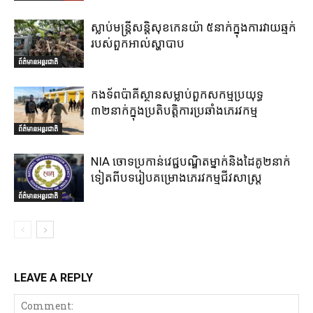
ស្លាប់មន្ត្រីសន្តិសុខកេនយ៉ា ៥នាក់ក្នុងការវាយឆ្មក់
របស់ពួកអាល់ស្ហាបាប
ព័ត៌មានអន្តរជាតិ
កងទ័ពប៉ាគីស្ថានសម្លាប់ពួកសកម្មប្រយុទ្ធ
៣២នាក់ក្នុងប្រតិបត្តិការប្រឆាំងភេរវកម្ម
ព័ត៌មានអន្តរជាតិ
NIA ចោទប្រកាន់វេជ្ជបណ្ឌិតម្នាក់និងដៃគូ២នាក់
ទៀតពីបទរៀបគម្រោងភេរវកម្មជីវសាស្ត្រ
ព័ត៌មានអន្តរជាតិ
LEAVE A REPLY