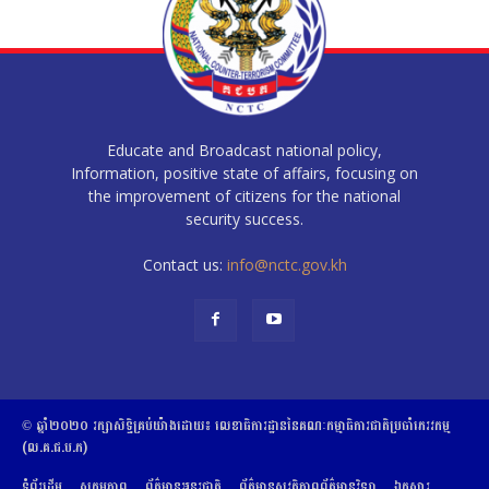
Educate and Broadcast national policy,
Information, positive state of affairs, focusing on
the improvement of citizens for the national
security success.
Contact us:
info@nctc.gov.kh
© ឆ្នាំ២០២០​ ​រក្សាសិទ្ធិ​គ្រប់យ៉ាង​ដោយ​៖​ ​លេខាធិការដ្ឋាននៃគណៈកម្មាធិការជាតិប្រចាំភេរវកម្ម
(ល.គ.ជ.ប.ភ)
ទំព័រដើម
សកម្មភាព
ព័ត៌មានអន្តរជាតិ
ព័ត៌មានសុវត្ថិភាពព័ត៌មានវិទ្យា
ឯកសារ