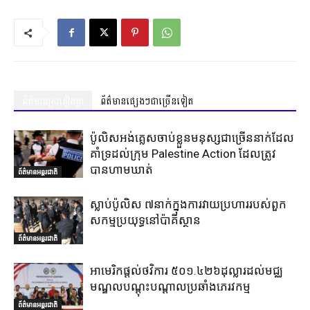
ព័ត៌មានស្រដៀងគ្នា
ព័ត៌មានផ្សេងៗជាច្រើនទៀត
ប៉ូលិសអង់គ្លេសចាប់ខ្លួនមនុស្សជាច្រើននាក់ដែល
គាំទ្រដល់ក្រុម Palestine Action ដែលត្រូវ
បានហាមឃាត់
ព័ត៌មានអន្តរជាតិ
ស្លាប់ប៉ូលិស ៧នាក់ក្នុងការវាយប្រហាររបស់ពួក
សកម្មប្រយុទ្ធនៅប៉ាគីស្ថាន
ព័ត៌មានអន្តរជាតិ
អាមេរិកផ្តល់ថវិការ ៥០១.៤២៦ដុល្លារដល់មជ្ឈ
មណ្ឌលបណ្តុះបណ្តាលប្រឆាំងភេរវកម្ម
ព័ត៌មានអន្តរជាតិ