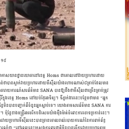
២០១៨
ាអាកាសយានដ្ឋានយោធានៅខេត្ត Homs ជាគោលដៅវាយប្រហារដោយ
្រកាន់ថាបានស្ទាក់វាយប្រហារដោយមីស៊ីលយ៉ាងហោចណាស់៨​គ្រាប់​ដែលមាន
ារាយការណ៍សារព័ត៌មាន SANA បានឱ្យដឹងថា​មីស៊ីលជាច្រើនគ្រាប់ត្រូវ
្នុងខេត្ត Homs​ នៅយប់ថ្ងៃអាទិត្យ។ ទីភ្នាក់ងារនេះបន្ថែមថាមាន “អ្នក
ុន្តែមិនបានបញ្ជាក់ពីចំនួនអ្នកស្លាប់ទេ។ យោងតាមសារព័ត៌មាន SANA ការ
ុន្តែខាងមន្ត្រីអាមេរិកបដិសេធយ៉ាងម៉ឺងម៉ាត់ចំពោះការចោទប្រកាន់នេះ។
វាយប្រហារមីស៊ីលនេះ​បានច្រានចោលរាល់របាយការណ៍នៃការពាក់ព័ន្ធ
្លែងការណ៍ថា “នៅពេលនេះក្រសួងការពារជាតិមិនបានធ្វើការវាយប្រហារតាម