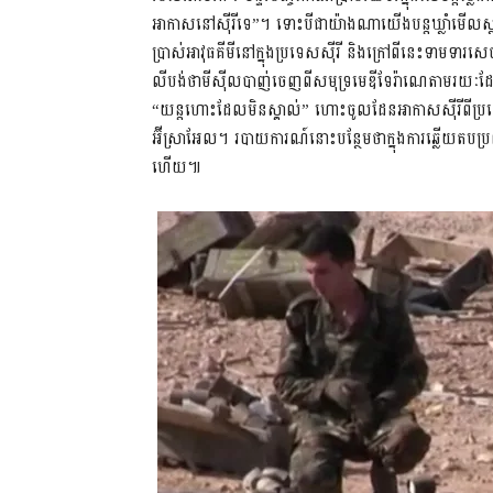
អាកាសនៅស៊ីរីទេ”។ ទោះបីជាយ៉ាងណា​យើងបន្តឃ្លាំមើលស្ថានភា
ប្រាស់អាវុធគីមីនៅក្នុងប្រទេសស៊ីរី និងក្រៅពីនេះទាមទារ
លីបង់ថាមីស៊ីលបាញ់ចេញពីសមុទ្រមេឌីទែរ៉ាណេតាមរយៈ
“យន្ដហោះដែលមិនស្គាល់” ហោះចូលដែនអាកាសស៊ីរីពីប្រទ
អ៊ីស្រាអែល។ របាយការណ៍នោះបន្ថែមថា​ក្នុងការឆ្លើយតប​
ហើយ៕