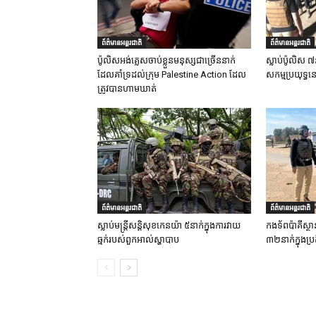
ព័ត៌មានអន្តរជាតិ
ព័ត៌មានអន្តរជាតិ
ប៉ូលិសអង់គ្លេសចាប់ខ្លួនមនុស្សជាច្រើននាក់
ស្លាប់ប៉ូលិស ៧
ដែលគាំទ្រដល់ក្រុម Palestine Action ដែល
សកម្មប្រយុទ្ធន
ត្រូវបានហាមឃាត់
ព័ត៌មានអន្តរជាតិ
ព័ត៌មានអន្តរជាតិ
ស្លាប់មន្ត្រីសន្តិសុខកេនយ៉ា ៥នាក់ក្នុងការវាយ
កងទ័ពប៉ាគីស្ថា
ឆ្មក់របស់ពួកអាល់ស្ហាបាប
៣២នាក់ក្នុងប្រត