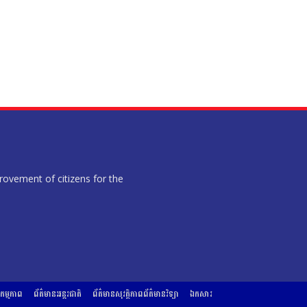
provement of citizens for the
ម្មភាព
ព័ត៌មានអន្តរជាតិ
ព័ត៌មានសុវត្ថិភាពព័ត៌មានវិទ្យា
ឯកសារ