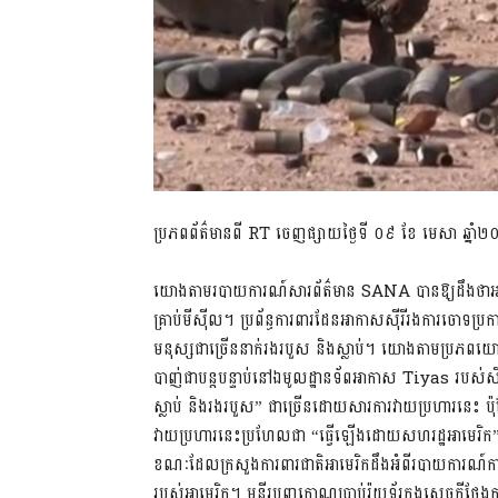
ប្រភពព័ត៌មានពី RT ចេញផ្សាយថ្ងៃទី ០៩​ ខែ មេសា ឆ្នាំ
យោងតាមរបាយការណ៍សារព័ត៌មាន SANA បានឱ្យដឹងថ
គ្រាប់មីស៊ីល។ ប្រព័ន្ធការពារដែនអាកាសស៊ីរីរងការចោទប
មនុស្សជាច្រើននាក់រងរបួស និងស្លាប់។ យោងតាមប្រភពយោធ
បាញ់ជាបន្តបន្ទាប់នៅឯមូលដ្ឋានទ័ពអាកាស Tiyas របស់ស៊ីរីក
ស្លាប់ និងរងរបួស” ជាច្រើនដោយសារការវាយប្រហារនេះ​ ប៉
វាយប្រហារនេះប្រហែលជា “ធ្វើឡើងដោយសហរដ្ឋអាមេរិក”។​ ប៉
ខណៈដែលក្រសួងការពារជាតិអាមេរិកដឹងអំពីរបាយការណ៍ការ
របស់អាមេរិក។ មន្ទីរបញ្ចកោណប្រាប់រ៉យទ័រក្នុងសេចក្តីថ