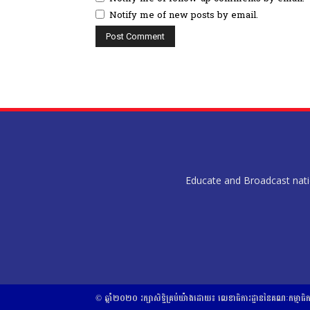
Notify me of new posts by email.
Educate and Broadcast nation
© ឆ្នាំ២០២០​ ​រក្សាសិទ្ធិ​គ្រប់យ៉ាង​ដោយ​៖​ ​លេខាធិការដ្ឋាននៃគណៈកម្មាធិ