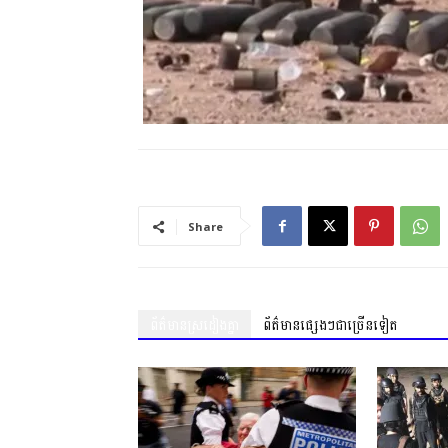
Share
ព័ត៌មានស្រដៀងគ្នា
ព័ត៌មានផ្សេងៗជាច្រើនទៀត