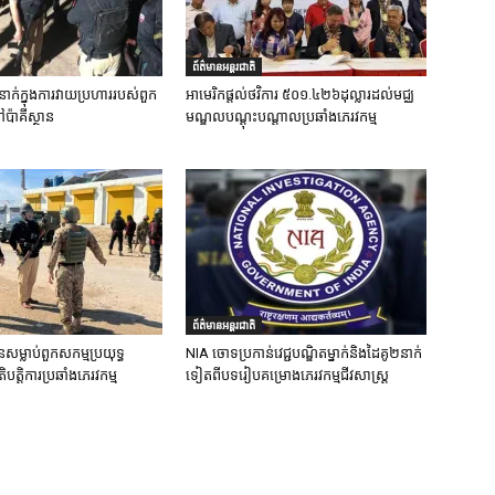
ព័ត៌មានអន្តរជាតិ
នាក់ក្នុងការវាយប្រហាររបស់ពួក
អាមេរិកផ្តល់ថវិការ ៥០១.៤២៦ដុល្លារដល់មជ្ឈ
ៅប៉ាគីស្ថាន
មណ្ឌលបណ្តុះបណ្តាលប្រឆាំងភេរវកម្ម
ព័ត៌មានអន្តរជាតិ
នសម្លាប់ពួកសកម្មប្រយុទ្ធ
NIA ចោទប្រកាន់វេជ្ជបណ្ឌិតម្នាក់និងដៃគូ២នាក់
ិបត្តិការប្រឆាំងភេរវកម្ម
ទៀតពីបទរៀបគម្រោងភេរវកម្មជីវសាស្ត្រ