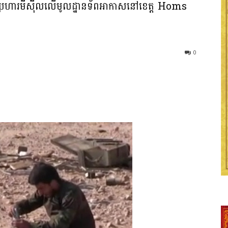
វាយប្រហារមីស៊ីលលើមូលដ្ឋានទ័ពអាកាសនៅខេត្ត Homs
0