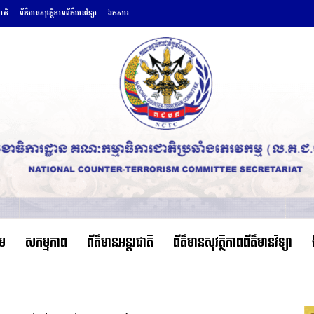
ជាតិ
ព័ត៌មានសុវត្ថិភាពព័ត៌មានវិទ្យា
ឯកសារ
ើម
សកម្មភាព
ព័ត៌មានអន្តរជាតិ
ព័ត៌មានសុវត្ថិភាពព័ត៌មានវិទ្យា