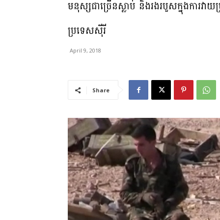
មនុស្សជាច្រើនស្លាប់ និងរងរបួសក្នុងការ
ប្រទេសស៊ីរី
April 9, 2018
Share