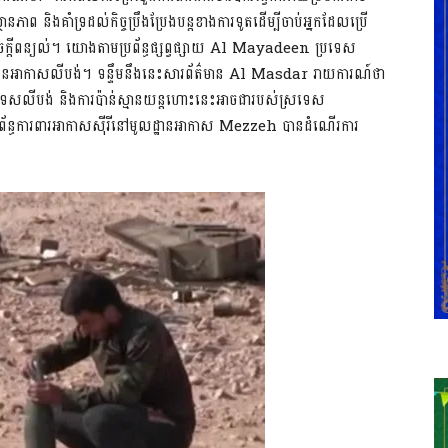
ព​ និងគាំទ្រដល់កិច្ចប្រឹងប្រែងបន្តខាងការទូតដើម្បីចាប់អ្នកដែលប្រើ
សេចក្តីពន្យល់។ យោងតាមប្រព័ន្ធផ្សព្វផ្សាយ Al Mayadeen​ ប្រទេស
ដែនអាកាសលីបង់។ ទន្ទឹមនឹងនេះសារព័ត៌មាន Al Masdar រាយការណ៍ថា
េសលីបង់​ និងការប៉ាន់ស្មានយន្ដហោះនេះអាចជារបស់ស្រទេស
ប្រព័ន្ធការពារអាកាសស៊ីរីនៅមូលដ្ឋានអាកាស Mezzeh បានដំណើរការ