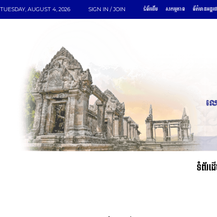
ទំព័រដើម
សកម្មភាព
ព័ត៌មានអន្តរ
TUESDAY, AUGUST 4, 2026
SIGN IN / JOIN
ទំព័រដ