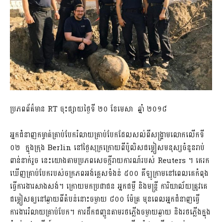
ប្រភពព័ត៌មាន RT ចុះផ្សាយថ្ងៃទី ២០ ខែមេសា ឆ្នាំ ២០១៨
អ្នកជំនាញកម្ចាត់គ្រាប់បែករំលាយគ្រាប់បែកដែលសល់ពីសង្គ្រាមលោកលើកទី
០២ ក្នុងក្រុង Berlin នៅថ្ងៃសុក្រក្រោយពីប៉ូលិស​ជម្លៀសមនុស្ស​ចំនួនរាប់
ពាន់នាក់រួច នេះយោងតាមប្រភពសេចក្តីរាយការណ៍របស់ Reuters ។ គេរក
ឃើញគ្រាប់បែករបស់ចក្រភពអង់គ្លេសទំងន់ ៥០០ គីឡូក្រាមនៅពេលគេកំពុង
ធ្វើការងារសាងសង់។ ក្រោយមកប្រជាជន អ្នកជម្ងឺ និងមន្ត្រី ការិយាល័យត្រូវគេ
ជម្លៀសឲ្យនៅឆ្ងាយពីតំបន់នោះចម្ងាយ ៨០០​ ម៉ែត្រ មុនពេលអ្នកជំនាញធ្វើ
ការងាររំលាយគ្រាប់បែក។ ការដឹកជញ្ជូនតាមរថភ្លើងចម្ងាយឆ្ងាយ និងរថភ្លើងក្នុង