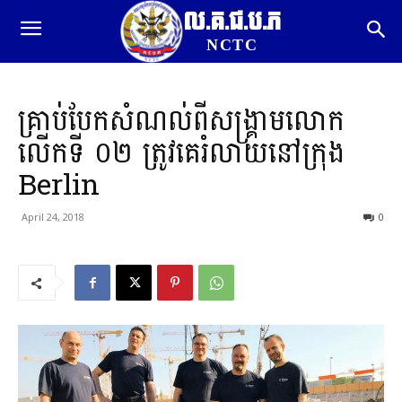
ល.គ.ជ.ប.ភ
NCTC
គ្រាប់បែកសំណល់ពីសង្គ្រាមលោក
លើកទី ០២ ត្រូវគេរំលាយនៅក្រុង
Berlin
April 24, 2018
0