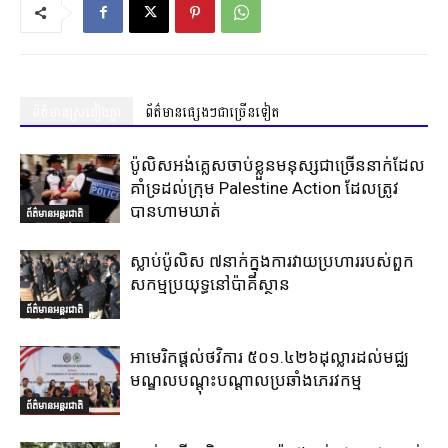
ព័ត៌មានស្រដៀងគ្នា
ព័ត៌មានផ្សេងៗជាច្រើនទៀត
ប៉ូលិសអង់គ្លេសចាប់ខ្លួនមនុស្សជាច្រើននាក់ដែល
គាំទ្រដល់ក្រុម Palestine Action ដែលត្រូវ
បានហាមឃាត់
ព័ត៌មានអន្តរជាតិ
ស្លាប់ប៉ូលិស ៧នាក់ក្នុងការវាយប្រហាររបស់ពួក
សកម្មប្រយុទ្ធនៅប៉ាគីស្ថាន
ព័ត៌មានអន្តរជាតិ
អាមេរិកផ្តល់ថវិការ ៥០១.៤២៦ដុល្លារដល់មជ្ឈ
មណ្ឌលបណ្តុះបណ្តាលប្រឆាំងភេរវកម្ម
ព័ត៌មានអន្តរជាតិ