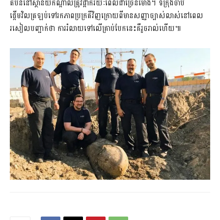
តំបន់នៅស្ថានីយ៍កណ្តាលត្រូវផ្អាករយៈពេលជាច្រើនម៉ោង។ ទីក្រុង​ចាប់
ផ្តើមវិលត្រឡប់ទៅរកភាពប្រក្រតីវិញក្រោយពីមានសញ្ញាច្បាស់លាស់នៅពេល
រសៀលបញ្ជាក់ថា ការរំលាយទៅលើគ្រាប់បែកនេះគឺរួចរាល់ហើយ៕