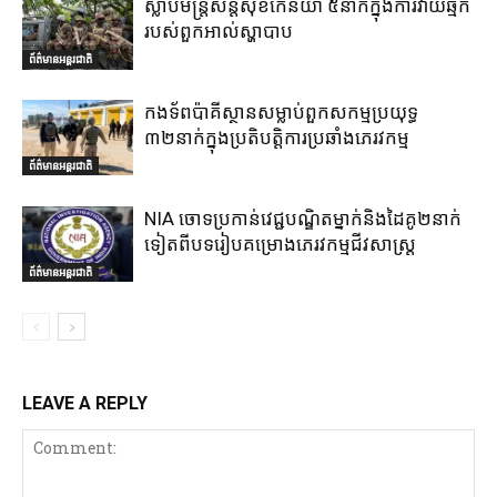
ស្លាប់មន្ត្រីសន្តិសុខកេនយ៉ា ៥នាក់ក្នុងការវាយឆ្មក់
របស់ពួកអាល់ស្ហាបាប
ព័ត៌មានអន្តរជាតិ
កងទ័ពប៉ាគីស្ថានសម្លាប់ពួកសកម្មប្រយុទ្ធ
៣២នាក់ក្នុងប្រតិបត្តិការប្រឆាំងភេរវកម្ម
ព័ត៌មានអន្តរជាតិ
NIA ចោទប្រកាន់វេជ្ជបណ្ឌិតម្នាក់និងដៃគូ២នាក់
ទៀតពីបទរៀបគម្រោងភេរវកម្មជីវសាស្ត្រ
ព័ត៌មានអន្តរជាតិ
LEAVE A REPLY