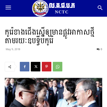
ល.គ.ជ.ប.ភ
NCTC
កូរ៉េខាងជើងស្នើឲ្យមានផ្លូវអាកាសថ្មី
តាមរយៈឧបទ្វីបកូរ៉េ
May 9, 2018
0