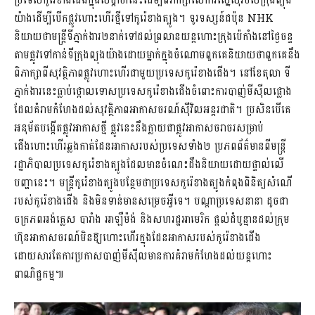
ប្រទេសកូរ៉េខាងជើងក្នុងសប្តាហ៍នេះដើម្បីពិភាក្សាលើការស្នើសុំរបស់ក្រុងព្យុង
យ៉ាងដើម្បីបើកផ្លូវហោះហើរថ្មីទៅកូរ៉េខាងត្បូង។ ទូរទស្សន៍ជប៉ុន NHK
និយាយថាមន្រ្តីទីភ្នាក់ងារ២នាក់ទៅដល់ព្រលានយន្តហោះក្រុងប៉េកាំងនៅថ្ងៃចន្ទ
តាមផ្លូវទៅកាន់​ទីក្រុងព្យុងយ៉ាងដោយម្នាក់ក្នុងចំណោមពួកគេ​និយាយថា​ពួកគេនឹង
ពិភាក្សាពីសុវត្ថិភាពផ្លូវហោះហើរជាមួយប្រទេសកូរ៉េខាងជើង។ នៅខែតុលា​ ទី
ភ្នាក់ងារនេះធ្លាប់ថ្កោលទោសប្រទេសកូរ៉េខាងជើង​ចំពោះការបាញ់មីស៊ីលផ្លោង​
ដែលគំរាមកំហែងដល់សុវត្ថិភាពអាកាសចរណ៍ស៊ីវិលអន្តរជាតិ។ ប្រសិនបើគេ
អនុម័តបង្កើតផ្លូវអាកាសថ្មី ផ្លូវនេះនឹងក្លាយជាផ្លូវអាកាសចរាចរសម្រាប់
ជើងហោះហើរឆ្លង​កាត់ដែនអាកាសរបស់ប្រទេសទាំង២​​ ប្រភពព័ត៌មានពីមន្រ្តី
រដ្ឋាភិបាលប្រទេសកូរ៉េខាងត្បូងដែល​មានចំណេះដឹងនិយាយដោយផ្ទាល់លើ
បញ្ហានេះ។ មន្ត្រីកូរ៉េខាងត្បូងបន្ថែមថា​ប្រទេសកូរ៉េខាងត្បូងកំពុង​ពិនិត្យសំណើ
របស់កូរ៉េខាងជើង និងមិនទាន់មានសម្រេចអ្វីទេ។ បណ្តាប្រទេសនានា ដូចជា
ចក្រភពអង់គ្លេស បារាំង អាឡឺម៉ង់ និងសហរដ្ឋអាមេរិក ផ្តល់ដំបូន្មានដល់ក្រុម
ហ៊ុនអាកាសចរណ៍មិនឱ្យហោះហើរក្នុងដែនអាកាសរបស់កូរ៉េខាងជើង
ដោយសារតែការប្រកាសបាញ់មីស៊ីលមានការគំរាមកំហែងដល់យន្ដហោះ
ពាណិជ្ជកម្ម៕