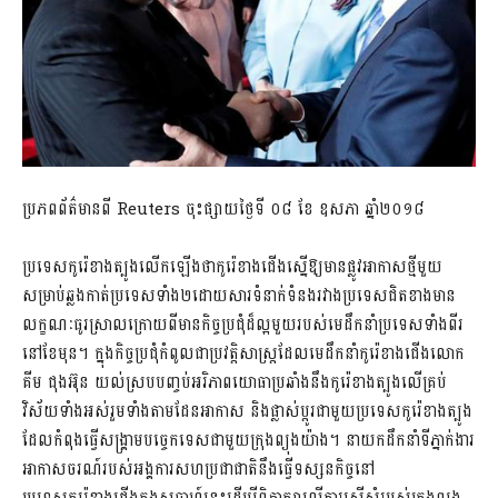
ប្រភពព័ត៌មានពី Reuters ចុះផ្សាយថ្ងៃទី ០៨ ខែ ឧសភា ឆ្នាំ២០១៨
ប្រទេសកូរ៉េខាងត្បូងលើកឡើងថាកូរ៉េខាងជើងស្នើឱ្យមានផ្លូវអាកាសថ្មីមួយ
សម្រាប់ឆ្ល​ងកាត់ប្រទេស​ទាំង២ដោយសារទំនាក់ទំនងរវាងប្រទេសជិតខាងមាន
លក្ខណៈធូរស្រាលក្រោយពីមានកិច្ចប្រជុំដ៏ល្អមួយរបស់មេដឹកនាំប្រទេសទាំងពីរ
នៅខែមុន។ ក្នុងកិច្ចប្រជុំកំពូលជាប្រវត្តិសាស្ត្រដែលមេដឹកនាំកូរ៉េខាងជើងលោក
គីម ជុងអ៊ុន យល់ស្របបញ្ចប់អរិភាពយោធាប្រឆាំងនឹងកូរ៉េខាងត្បូង​លើគ្រប់
វិស័យទាំងអស់រួមទាំងតាមដែនអាកាស​ និងផ្លាស់ប្តូរជាមួយប្រទេសកូរ៉េខាងត្បូង
ដែលកំពុងធ្វើសង្គ្រាមបច្ចេកទេសជាមួយក្រុងព្យុងយ៉ាង។ នាយកដឹកនាំទីភ្នាក់ងារ
អាកាសចរណ៍របស់អង្គការសហប្រជាជាតិនឹងធ្វើទស្សនកិច្ចនៅ