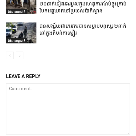
២០នាក់ទៀតរងរបួសក្នុងហេតុការណ៍បំផ្ទុះគ្រាប់
បែកអត្តឃាតនៅប្រទេសប៉ាគីស្ថាន
ព័ត៌មានអន្តរជាតិ
ជនសង្ស័យជាភេរវករបានសម្លាប់មនុស្ស ២នាក់
នៅក្នុងតំបន់កាស្មៀរ
ព័ត៌មានអន្តរជាតិ
LEAVE A REPLY