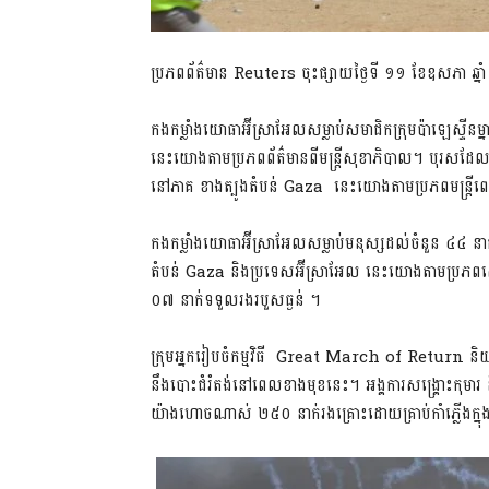
ប្រភពព័ត៌មាន Reuters ចុះផ្សាយថ្ងៃទី ១១ ខែឧសភា ឆ្ន
កងកម្លាំងយោធាអ៊ីស្រាអែលសម្លាប់សមាជិកក្រុមប៉ាឡេស្ទីនម
នេះយោងតាមប្រភពព័ត៌មានពីមន្រ្តីសុខាភិបាល។ បុរសដែ
នៅភាគ ខាងត្បូងតំបន់ Gaza នេះយោងតាមប្រភពមន្ត្រីពេទ្
កងកម្លាំងយោធាអ៊ីស្រាអែលសម្លាប់មនុស្សដល់ចំនួន ៤៤ នាក
តំបន់ Gaza និងប្រទេសអ៊ីស្រាអែល នេះយោងតាមប្រភពសេ
០៧ នាក់ទទួលរងរបួសធ្ងន់ ។
ក្រុមអ្នករៀបចំកម្មវិធី Great March of Return និយាយ
នឹងបោះជំរំតង់នៅពេលខាងមុខនេះ។ អង្គការសង្គ្រោះកុមារ
យ៉ាងហោចណាស់ ២៥០ នាក់រងគ្រោះដោយគ្រាប់កាំភ្លើងក្នុ