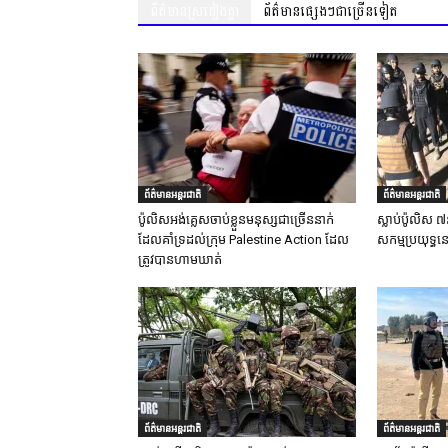
ព័ត៌មានស្រដៀងគ្នា
ព័ត៌មានផ្សេងៗជាច្រើនទៀត
ព័ត៌មានអន្តរជាតិ
ព័ត៌មានអន្តរជាតិ
ប៉ូលិសអង់គ្លេសចាប់ខ្លួនមនុស្សជាច្រើននាក់
ស្លាប់ប៉ូលិស ៧
ដែលគាំទ្រដល់ក្រុម Palestine Action ដែល
សកម្មប្រយុទ្ធន
ត្រូវបានហាមឃាត់
ព័ត៌មានអន្តរជាតិ
ព័ត៌មានអន្តរជាតិ