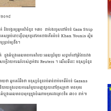
ាំ ២០១៨
្នាក់ និងបង្ករឲ្យអ្នកតវ៉ាចំនួន ១៧០ នាក់រងរបួសនៅតំបន់ Gaza Strip
លគេសម្លាប់នោះធ្វើបាតុកម្មនៅភាគខាងកើតតំបន់ Khan Younis ស្ថិត
យប្រាប់ឲ្យដឹង។
់ ក្នុងអំឡុងពេលមានការតវ៉ា​រយៈពេលប្រាំមួយ សប្តាហ៍នៅព្រំដែនរវាង
ចក្តីរាយការណ៍របស់ភ្នាក់ងារ Reuters ។ លើសពីនេះ មនុស្សចំនួន
ថា ពួកគេរំពឹងថា មនុស្សចំនួន​រាប់​ពាន់នាក់មកពីតំបន់ Gazans
 និយាយក្នុងរបាយការណ៍មួយចេញផ្សាយនៅថ្ងៃសុក្រថា មានកុមារ
ងអំឡុងពេលមានបាតុកម្មក្នុងចំណោមកុមាររងគ្រោះជិត ៧០០ នាក់៕