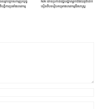
នសម្លាប់ពួកសកម្មប្រយុទ្ធ
NIA ចោទប្រកាន់វេជ្ជបណ្ឌិតម្នាក់និងដៃគូ២នាក់
ិបត្តិការប្រឆាំងភេរវកម្ម
ទៀតពីបទរៀបគម្រោងភេរវកម្មជីវសាស្ត្រ