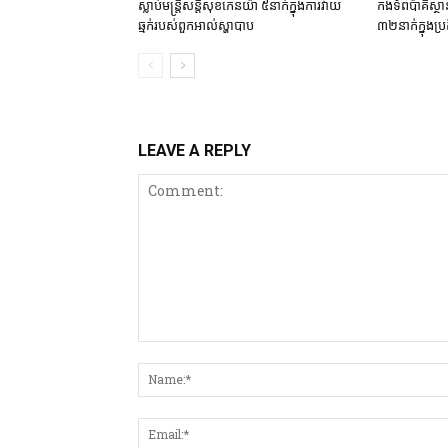
ស្លាប់មន្ត្រីសន្តិសុខកេនយ៉ា ៥នាក់ក្នុងការវាយ
កងទ័ពប៉ាគីស្ថា
ឆ្មក់របស់ពួកអាល់ស្ហាបាប
៣២នាក់ក្នុងប្រត
LEAVE A REPLY