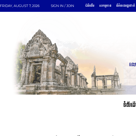
ទំព័រដើម
សកម្មភាព
ព័ត៌មានអន្តរជាតិ
FRIDAY, AUGUST 7, 2026
SIGN IN / JOIN
ទំព័រដ