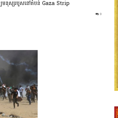
ករឲ្យមនុស្សរបួសនៅតំបន់ Gaza Strip
0