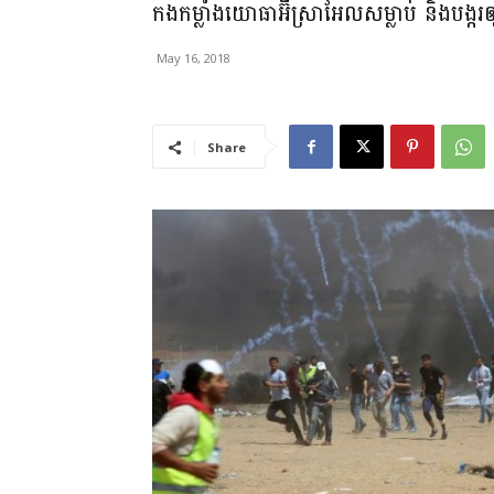
កងកម្លាំងយោធាអ៊ីស្រាអែលសម្លាប់ និងបង្
May 16, 2018
Share