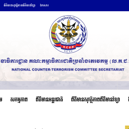
ព័ត៌មានសុវត្ថិភាពព័ត៌មានវិទ្យា
ឯកសារ
ើម
សកម្មភាព
ព័ត៌មានអន្តរជាតិ
ព័ត៌មានសុវត្ថិភាពព័ត៌មានវិទ្យា