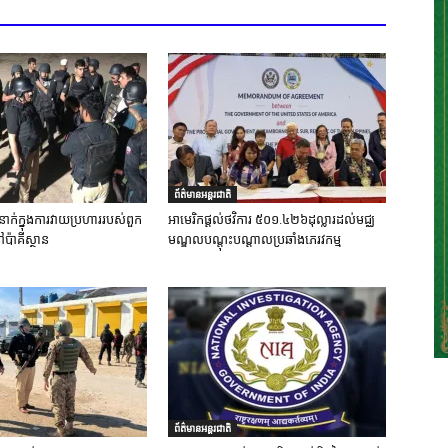
ព័ត៌មានអន្តរជាតិ
នាក់ក្នុងការវាយប្រហាររបស់ពួក
អាមេរិកផ្តល់ថវិការ ៥០១.៤២៦ដុល្លារដល់មជ្ឈ
ៅប៉ាគីស្ថាន
មណ្ឌលបណ្តុះបណ្តាលប្រឆាំងភេរវកម្ម
ព័ត៌មានអន្តរជាតិ