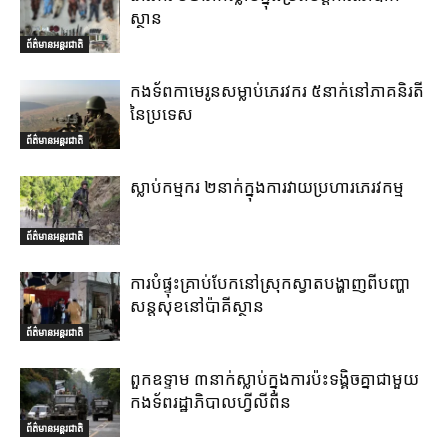
ស្ថាន
ព័ត៌មានអន្តរជាតិ
កងទ័ពកាមេរូនសម្លាប់ភេរវករ ៥នាក់នៅភាគនិរតី
នៃប្រទេស
ព័ត៌មានអន្តរជាតិ
ស្លាប់កម្មករ ២នាក់ក្នុងការវាយប្រហារភេរវកម្ម
ព័ត៌មានអន្តរជាតិ
ការបំផ្ទុះគ្រាប់បែកនៅស្រុកស្វាតបង្ហាញពីបញ្ហា
សន្តសុខនៅប៉ាគីស្ថាន
ព័ត៌មានអន្តរជាតិ
ពួកឧទ្ទាម ៣នាក់ស្លាប់ក្នុងការប៉ះទង្គិចគ្នាជាមួយ
កងទ័ពរដ្ឋាភិបាលហ្វីលីពីន
ព័ត៌មានអន្តរជាតិ