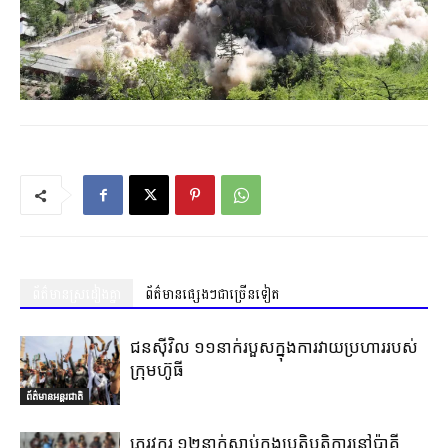
ព័ត៌មានស្រដៀងគ្នា
ព័ត៌មានផ្សេងៗជាច្រើនទៀត
ជនស៊ីវិល ១១នាក់របួសក្នុងការវាយប្រហាររបស់
ក្រុមហ៊ូធី
ព័ត៌មានអន្តរជាតិ
ភេរវករ ១២នាក់ស្លាប់ក្នុងប្រតិបត្តិការនៅប៉ាគី