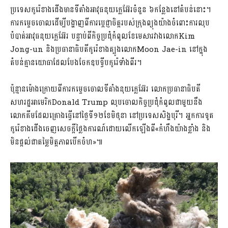
ប្រទេសកូរ៉េខាងជើងមានទីតាំងអាវុធនុយក្លេអ៊ែរចំនួន ៦កន្លែងនៅតំបន់នោះ។
ការកម្ទេចចោលដើម្បីបង្ហាញពីការប្តេជ្ញាចិត្តរបស់ក្រុងព្យុងយ៉ាងចំពោះការលុប
បំបាត់អាវុធនុយក្លេអ៊ែរ​ បន្ទាប់ពីកិច្ចប្រជុំកំពូលខែមេសារវាងលោកKim
Jong-un និងប្រធានាធិបតីកូរ៉េខាងត្បូងលោកMoon Jae-in នៅក្នុង
តំបន់គ្មានយោធាដែលបែងចែកឧបទ្វីបកូរ៉េទាំងពីរ។
ប៉ុន្មានម៉ោងក្រោយពីការកម្ទេចចោលទីតាំងនុយក្លេអ៊ែរ​ លោកប្រធានាធិបតី
សហរដ្ឋអាមេរិក​Donald Trump​ លុបចោលកិច្ចប្រជុំកំពូលជាមួយនឹង
លោកគីមដែលគ្រោងធ្វើនៅថ្ងៃទី១២​ខែមិថុនា​ នៅប្រទេសសិង្ហបុរី​។ អ្នកការទូត
កូរ៉េខាងជើង​ចេញសេចក្តីថ្លៃងការណ៍ដោយលើកឡើងពី«កំហឹងយ៉ាងខ្លាំង​ និង
មិនផ្តល់ជាតម្លៃមិត្តភាពបើកចំហ»៕