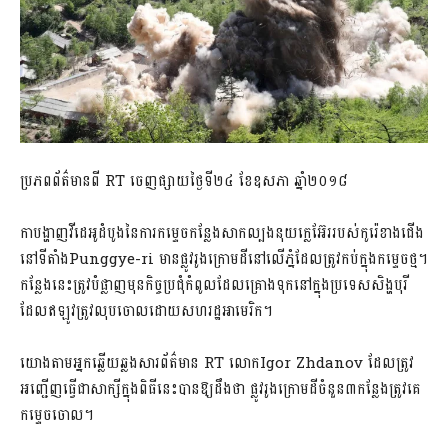
ប្រភពព័ត៌មានពី RT ចេញផ្សាយថ្ងៃទី២៤​ ខែ​ឧសភា​ ឆ្នាំ២០១៨
កាបង្ហាញវីដេអូដំបូងនៃការកម្ទេចកន្លែងសាកល្បងនុយក្លេអ៊ែររបស់កូរ៉េខាងជើង
នៅទីតាំងPunggye-ri មានផ្លូវរូងក្រោមដីនៅលើភ្នំដែលត្រូវកប់ក្នុងកម្ទេចថ្ម។
កន្លែងនេះត្រូវបំផ្លាញមុនកិច្ចប្រជុំកំពូលដែលគ្រោងទុកនៅក្នុងប្រទេសសិង្ហបុរី
ដែលឥឡូវត្រូវលុបចោលដោយសហរដ្ឋអាមេរិក។
យោងតាមអ្នកឆ្លើយឆ្លងសារព័ត៌មាន RT លោកIgor Zhdanov ដែលត្រូវ
អញ្ជើញធ្វើជាសាក្សីក្នុងពិធីនេះបានឱ្យដឹងថា​ ផ្លូវរូងក្រោមដីចំនួន៣កន្លែងត្រូវគេ
កម្ទេចចោល។