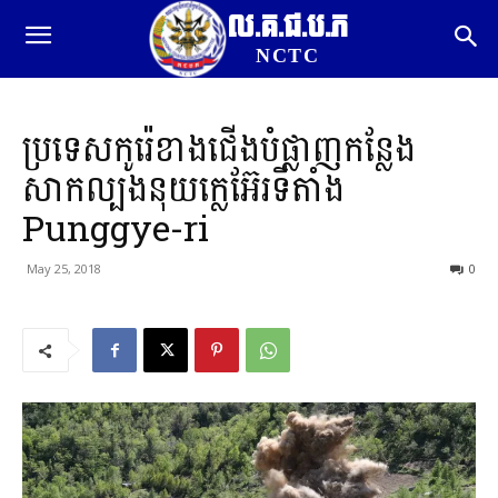
ល.គ.ជ.ប.ភ
NCTC
ប្រទេសកូរ៉េខាងជើងបំផ្លាញកន្លែង
សាកល្បងនុយក្លេអ៊ែរទីតាំង​
Punggye-ri
May 25, 2018
0