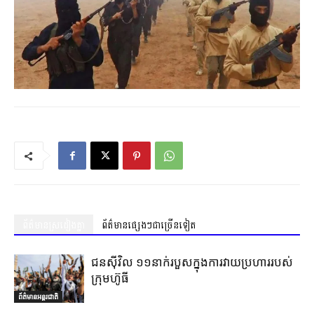
ព័ត៌មានស្រដៀងគ្នា
ព័ត៌មានផ្សេងៗជាច្រើនទៀត
ជនស៊ីវិល ១១នាក់របួសក្នុងការវាយប្រហាររបស់
ក្រុមហ៊ូធី
ព័ត៌មានអន្តរជាតិ