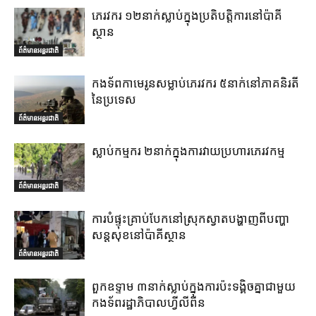
ភេរវករ ១២នាក់ស្លាប់ក្នុងប្រតិបត្តិការនៅប៉ាគី
ស្ថាន
ព័ត៌មានអន្តរជាតិ
កងទ័ពកាមេរូនសម្លាប់ភេរវករ ៥នាក់នៅភាគនិរតី
នៃប្រទេស
ព័ត៌មានអន្តរជាតិ
ស្លាប់កម្មករ ២នាក់ក្នុងការវាយប្រហារភេរវកម្ម
ព័ត៌មានអន្តរជាតិ
ការបំផ្ទុះគ្រាប់បែកនៅស្រុកស្វាតបង្ហាញពីបញ្ហា
សន្តសុខនៅប៉ាគីស្ថាន
ព័ត៌មានអន្តរជាតិ
ពួកឧទ្ទាម ៣នាក់ស្លាប់ក្នុងការប៉ះទង្គិចគ្នាជាមួយ
កងទ័ពរដ្ឋាភិបាលហ្វីលីពីន