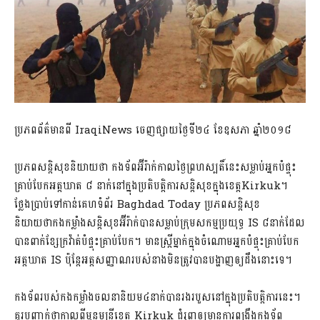
ប្រភពព័ត៌មានពី IraqiNews ចេញផ្សាយថ្ងៃទី២៤ ខែឧសភា ឆ្នាំ២០១៨
ប្រភពសន្តិសុខនិយាយថា កងទ័ពអ៊ីរ៉ាក់កាលថ្ងៃព្រហស្បតិ៍នេះសម្លាប់អ្នកបំផ្ទុះ
គ្រាប់​បែកអត្តឃាត ៨ នាក់នៅក្នុងប្រតិបត្តិការសន្តិសុខក្នុងខេត្តKirkuk។
ថ្លែងប្រាប់ទៅកាន់គេហទំព័រ Baghdad Today ប្រភពសន្តិសុខ
និយាយថាកងកម្លាំងសន្តិសុខអ៊ីរ៉ាក់បានសម្លាប់ក្រុមសកម្មប្រយុទ្ធ IS ៨នាក់ដែល
បានពាក់ខ្សែក្រវ៉ាត់បំផ្ទុះគ្រាប់បែក។ មានស្ត្រីម្នាក់ក្នុងចំណោមអ្នកបំផ្ទុះគ្រាប់បែក
អត្តឃាត IS ប៉ុន្តែអត្តសញ្ញាណរបស់នាងមិនត្រូវបានបង្ហាញឲ្យដឹងនោះទេ។
កងទ័ពរបស់កងកម្លាំងចលនានិយម៤នាក់បានរងរបួសនៅក្នុងប្រតិបត្តិការនេះ។
គួរបញ្ជាក់ថាកាលពីមុនមន្រ្តីខេត្ត Kirkuk ជំរុញឲ្យមានការពង្រឹងកងទ័ព