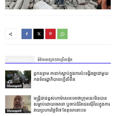
ព័ត៌មានស្រដៀងគ្នា
ព័ត៌មានផ្សេងៗជាច្រើនទៀត
ពួកឧទ្ទាម ៣នាក់ស្លាប់ក្នុងការប៉ះទង្គិចគ្នាជាមួយ
កងទ័ពរដ្ឋាភិបាលហ្វីលីពីន
ព័ត៌មានអន្តរជាតិ
មន្ត្រីជាន់ខ្ពស់ហាម៉ាសអះអាថាក្រុមនេះមិនបាន
សម្លាប់ដោយចេតនា ឬចាប់ជំរិតជនស៊ីវិលក្នុងការ
វាយប្រហារថ្ងៃទី៧ ខែតុលានោះទេ
ព័ត៌មានអន្តរជាតិ