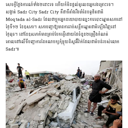
សេចក្តីថ្លែង​ការណ៍ទាំង២​នោះទេ ហើយក៏មិនផ្តល់តួលេខអ្នករងគ្រោះទេ។
សង្កាត់ Sadr City Sadr City គឺជាទីតាំងរឹងមាំនៃបព្វជិតជាតិ
Moqtada al-Sadr ដែលជាប្លុកអ្នកនយោបាយ​ឈ្នះការបោះឆ្នោត​សភា​នៅ
ថ្ងៃទី១២ ខែឧសភា។ សភាបញ្ជាឱ្យមានការរាប់សន្លឹកឆ្នោតជាតិឡើងវិញនៅ
ថ្ងៃពុធ។ នៅខែឧសភាក៏មានគ្រាប់បែកធ្វើដោយដៃចំនួន២គ្រឿងកំណត់
គោលដៅលើទីបញ្ជាការនៃគណបក្សកុំម្មុយនិស្តអ៊ីរ៉ាក់ដែលជាតំបន់របស់លោក
Sadr៕