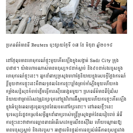
ប្រភពព័ត៌មានពី Reuters ចុះផ្សាយថ្ងៃទី ០៧ ខែ មិថុនា ឆ្នាំ២០១៨
នៅថ្ងៃពុធមានហេតុការណ៍ផ្ទុះមួយកើតឡើងក្នុងសង្កាត់ Sadr City ក្រុង
បាដាដ។ យ៉ាង​​ហោចណាស់មានមនុស្ស១៨នាក់ស្លាប់ និង៩០នាក់រងរបួសក្នុង
ហេតុការណ៍ផ្ទុះនេះ។ អ្នកនាំពាក្យក្រសួងមហាផ្ទៃនិយាយក្នុងសេចក្តីថ្លែងការណ៍
ខ្លីមួយថាការផ្ទុះនេះគឺជាលទ្ធផលនៃការផ្ទុះឃ្លាំងគ្រាប់កាំភ្លើងមួយហើយកង
កម្លាំងសន្តិសុខក៏ចាប់ផ្តើមធ្វើការស៊ើបអង្កេតមួយ។ ប្រភពព័ត៌មានពីប៉ូលិស
និយាយថាគ្រាប់រំសេវត្រូវរក្សាទុកនៅក្នុងវិហារអ៊ីស្លាមមួយហើយការផ្ទុះកើតឡើង
ក្នុងអំឡុងពេលផ្ទេរចូលឡានដែលចតនៅក្បែរនោះ។ នៅពេលថ្មីៗនេះ
ទូរទស្សន៍រដ្ឋដកស្រង់សម្តីអ្នកនាំពាក្យរបស់មន្រ្តីក្រសួងម្នាក់ដែលរៀបរាប់ អំពី
ការផ្ទុះនេះថាជាការឈ្លានពានអំពើរភេរវកម្មលើជនស៊ីវិល ហើយបណ្តាលឱ្យ
មានមនុស្សស្លាប់ និងរងរបួស។ អាជ្ញាធរមិនផ្តល់ការពន្យល់អំពីភាពខុសគ្នារវាង​