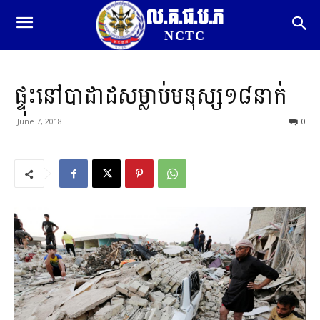
ល.គ.ជ.ប.ភ
NCTC
ផ្ទុះនៅបាដាដសម្លាប់មនុស្ស១៨នាក់
June 7, 2018
0