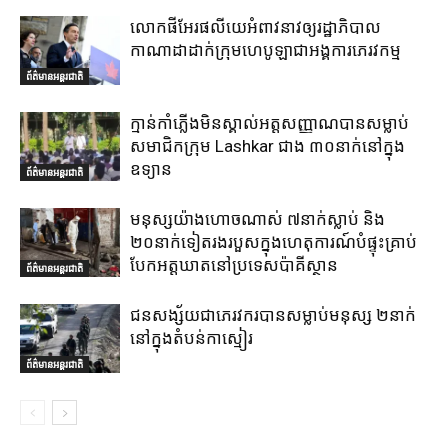
លោកផីអែរផលីយេអំពាវនាវឲ្យរដ្ឋាភិបាល
កាណាដាដាក់ក្រុមហេបូឡាជាអង្គការភេរវកម្ម
ព័ត៌មានអន្តរជាតិ
ក្មាន់កាំភ្លើងមិនស្គាល់អត្តសញ្ញាណបានសម្លាប់
សមាជិកក្រុម Lashkar ជាង ៣០នាក់នៅក្នុង
ឧទ្យាន
ព័ត៌មានអន្តរជាតិ
មនុស្សយ៉ាងហោចណាស់ ៧នាក់ស្លាប់ និង
២០នាក់ទៀតរងរបួសក្នុងហេតុការណ៍បំផ្ទុះគ្រាប់
បែកអត្តឃាតនៅប្រទេសប៉ាគីស្ថាន
ព័ត៌មានអន្តរជាតិ
ជនសង្ស័យជាភេរវករបានសម្លាប់មនុស្ស ២នាក់
នៅក្នុងតំបន់កាស្មៀរ
ព័ត៌មានអន្តរជាតិ