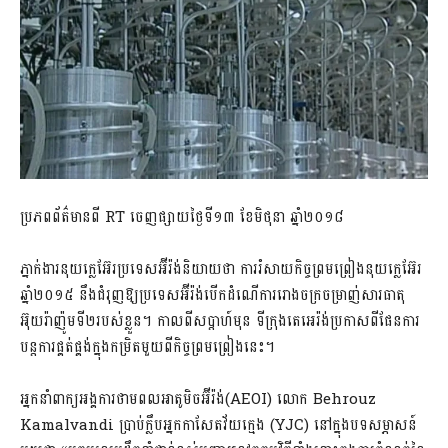
ប្រភពព័ត៌មានពី​ RT ចេញផ្សាយថ្ងៃទី១៣ ខែមិថុនា ឆ្នាំ២០១៨
ភ្នាក់ងារនុយក្លេអ៊ែរប្រទេសអ៊ីរ៉ង់និយាយថា ការរំសាយកិច្ចព្រមព្រៀងនុយក្លេអ៊ែរ
ឆ្នាំ២០១៥ នឹងជំ​រុញឱ្យប្រទេសអ៊ីរ៉ង់បើកដំណើការរោងចក្រចម្រាញ់សារធាតុ
អ៊ុយរ៉ាញ៉ូមទី២របស់ខ្លួន។ កាលពីសប្តាហ៍មុន ​ទីក្រុងតេអេរ៉ង់ប្រកាសពីផែនការ
បន្តការផ្គត់ផ្គង់ក្នុងកម្រិតមួយពីកិច្ចព្រមព្រៀងនេះ។
អ្នកនាំពាក្យអង្គការថាមពលអាតូមិចអ៊ីរ៉ង់(AEOI) លោក Behrouz
Kamalvandi ប្រាប់ក្លឹបអ្នកកាសែតវ័យក្មេង (YJC) នៅក្នុងបទសម្ភាសន៍