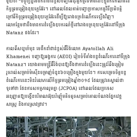
មួយថា “បច្ចុប្បន្នមេដឹកនាំជាន់ខ្ពស់បញ្ជាអនុវត្តកម្មវិធីទាំងនោះក្នុងការកំណត់នៃ
កិច្ចព្រមព្រៀងនុយក្លេអ៊ែរ។ នៅពេលដែលគាត់បញ្ជាប្រកាសកម្មវិធីប្រតិបត្តិ
ក្រៅពីកិច្ចព្រមព្រៀងនុយក្លេអ៊ែរដើម្បីឱ្យរោងចក្រដំណើការឡើងវិញ។
លោកន្ថែមថានឹងមានការដំឡើងឧបករណ៍ថ្មីនៅរោងចក្រនុយក្លេអ៊ែរនៅទីក្រុង
Natanz ផងដែរ។
កាលពីសបា្ដហ៍មុន មេដឹកនាំជាន់ខ្ពស់អ៊ីរ៉ង់លោក Ayatollah Ali
Khamenei បញ្ជាឱ្យអង្គការ (AEOI) រៀបចំទីតាំងបន្តដំណើរការនៅទីក្រុង
Natanz។ យោងតាមមន្រ្តីអ៊ីរ៉ង់បានឱ្យដឹងថាការដំឡើងនេះត្រូវរំពឹងត្រៀម
រួចរាល់សម្រាប់ម៉ាស៊ីនចម្រាញ់ចំនួន៦០គ្រឿងក្នុងមួយខែ។ ការសម្រេចចិត្តបន្ត
ដំណើរការនេះមិនរំលោភលើកិច្ចព្រមព្រៀងឆ្នាំ២០១៥ ដែលត្រូវគេស្គាល់ជា
ទូទៅថា ផែនការសកម្មភាពរួមគ្នា (JCPOA) នៅពេលដែលប្រទេស
អនុញ្ញាតឱ្យបង្កើនបរិមាណអ៊ុយរ៉ាញ៉ូមតិចតួចសម្រាប់គោលបំណងផ្នែកវេជ្ជ
សាស្ត្រ និងការស្រាវជ្រាវ។