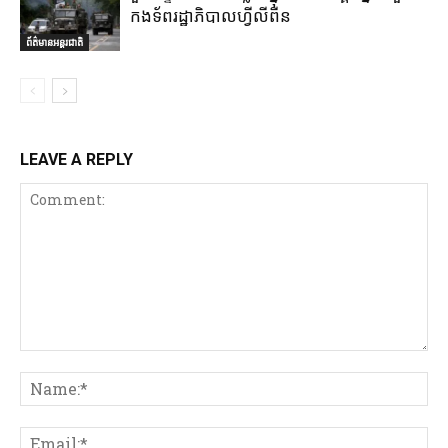
កងទ័ពរដ្ឋាភិបាលហ្វីលីពីន
ព័ត៌មានអន្តរជាតិ
LEAVE A REPLY