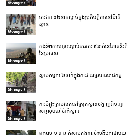
ព័ត៌មានអន្តរជាតិ
ភេរវករ ១២នាក់ស្លាប់ក្នុងប្រតិបត្តិការនៅប៉ាគី
ស្ថាន
ព័ត៌មានអន្តរជាតិ
កងទ័ពកាមេរូនសម្លាប់ភេរវករ ៥នាក់នៅភាគនិរតី
នៃប្រទេស
ព័ត៌មានអន្តរជាតិ
ស្លាប់កម្មករ ២នាក់ក្នុងការវាយប្រហារភេរវកម្ម
ព័ត៌មានអន្តរជាតិ
ការបំផ្ទុះគ្រាប់បែកនៅស្រុកស្វាតបង្ហាញពីបញ្ហា
សន្តសុខនៅប៉ាគីស្ថាន
ព័ត៌មានអន្តរជាតិ
ពួកឧទ្ទាម ៣នាក់ស្លាប់ក្នុងការប៉ះទង្គិចគ្នាជាមួយ