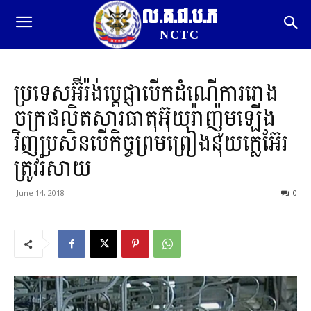
ល.គ.ជ.ប.ភ
NCTC
ប្រទេសអ៊ីរ៉ង់ប្តេជ្ញាបើកដំណើការរោង
ចក្រផលិតសារធាតុអ៊ុយរ៉ាញ៉ូមឡើង
វិញប្រសិនបើកិច្ចព្រមព្រៀងនុយក្លេអ៊ែរ
ត្រូវរំសាយ
June 14, 2018
0