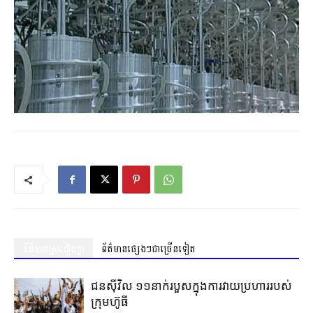
ព័ត៌មានស្រដៀងគ្នា
ព័ត៌មានផ្សេងៗជាច្រើនទៀត
ជនស៊ីវិល ១១នាក់របួសក្នុងការវាយប្រហាររបស់
ក្រុមហ៊ូធី