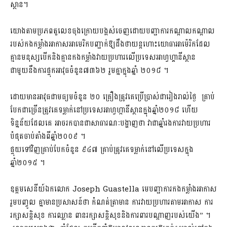
ស្ថាន។
យោងតាម​ប្រភពតួលេខចុងក្រោយបង្អស់ចេញដោយបញ្ជាការកណ្ដាលកណ្តាល
របស់កងកម្លាំងអាកាសអាមេរិកបញ្ជាក់ឱ្យដឹងថាយន្តហោះយោធាអាម៉េរិកដែល
គ្មានមនុស្សបើកនិងគ្មានកងកម្លាំងវាយប្រហារលើប្រទេសអាហ្វហ្គានីស្ថាន
ជាមួយនឹងការផ្ទុកអាវុធចំនួន៧៣៦២ រួមគ្នាក្នុងឆ្នាំ ២០១៨ ។
ដោយមានអាវុធជាមធ្យមចំនួន ២០ គ្រឿង​ត្រូវគេប្រើប្រាស់ជារៀងរាល់ថ្ងៃ គ្រាប់
បែកជាច្រើនត្រូវគេទម្លាក់នៅប្រទេសអាហ្វហ្កានីស្ថានក្នុងឆ្នាំ២០១៨ ហើយ
ទិន្នន័យ​ដែលគេ អាចរកបានជាសាធារណៈបង្ហាញថា វាជាឆ្នាំរងការវាយប្រហារ
បំផុតចាប់តាំងពីឆ្នាំ២០០៩ ។
ផ្ទុយទៅវិញគ្រាប់បែកចំនួន ៩៤៧ គ្រាប់ត្រូវគេទម្លាក់នៅលើប្រទេសក្នុង
ឆ្នាំ២០១៥ ។
ឧត្តមសេនីយ៍ឯកលោក Joseph Guastella មេបញ្ជាការកងកម្លាំងអាកាស
រួមបញ្ចូល គ្នាមានប្រសាសន៍ថា កំណត់ត្រាមាន ការវាយប្រហារតាមអាកាស ការ
រក្សាសន្តិសុខ ការឈ្លាន ពាន​រក្សាសន្តិសុខនិងការពារបណ្តាញរបស់យើង” ។