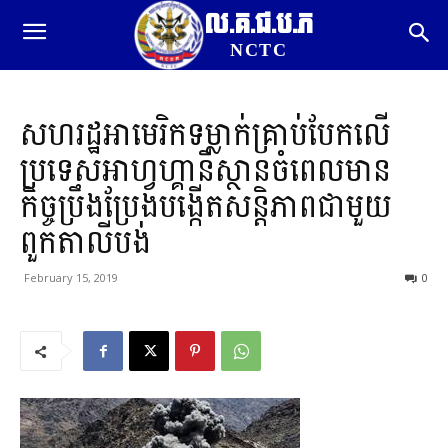
ល.គ.ជ.ប.ភ
NCTC
សហរដ្ឋអាមេរិកទម្លាក់គ្រាប់បែកលើ
ប្រទេសអាហ្វហ្គានីស្ថានចំពេលមាន
កិច្ចប្រឹងប្រែងបង្កើតសន្តិភាពជាមួយ
ពួកតាលីបង់
February 15, 2019
0