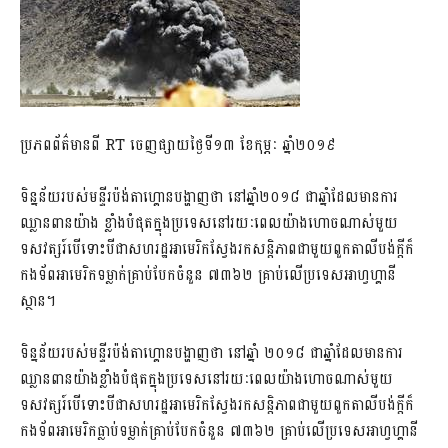
ប្រភពព័ត៌មានពី RT ចេញផ្សាយថ្ងៃទី១៣ ខែកុម្ភៈ ឆ្នាំ២០១៩
ទិន្នន័យរបស់មន្ទីរប៉ង់តាហ្គោនបង្ហាញថា នៅឆ្នាំ២០១៨ ជាឆ្នាំដែលមានការ
ឈ្លានពានយ៉ាង ខ្លាំងបំផុតក្នុងប្រទេសនៅរយៈពេលយ៉ាងហោចណាស់មួយ
ទសវត្សរ៍បើទោះបីជាសហរដ្ឋអាមេរិកស្វែងរកសន្តិភាពជាមួយពួកតាលីបង់ក្តីក៏
កងទ័ពអាមេរិកទម្លាក់គ្រាប់បែកចំនួន ៧៣៦២ គ្រាប់លើប្រទេសអាហ្វហ្គានី
ស្ថាន។
ទិន្នន័យរបស់មន្ទីរប៉ង់តាហ្គោនបង្ហាញថា នៅឆ្នាំ ២០១៨ ជាឆ្នាំដែលមានការ
ឈ្លានពានយ៉ាងខ្លាំងបំផុតក្នុងប្រទេសនៅរយៈពេលយ៉ាងហោចណាស់មួយ
ទសវត្សរ៍បើទោះបីជាសហរដ្ឋអាមេរិកស្វែងរកសន្តិភាពជាមួយពួកតាលីបង់ក្តីក៏
កងទ័ពអាមេរិកធ្លាប់ទម្លាក់គ្រាប់បែកចំនួន ៧៣៦២ គ្រាប់លើប្រទេសអាហ្វហ្គានី