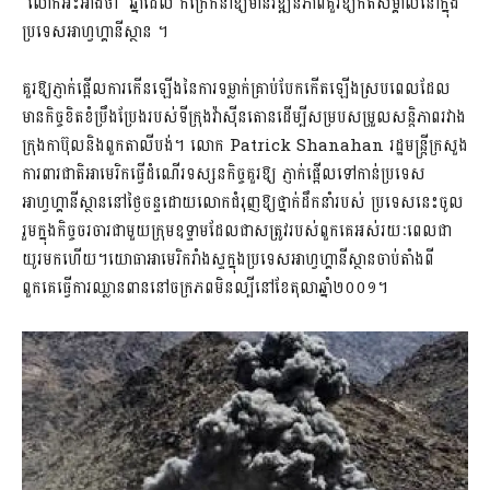
លោកអះអាងថា​ ​ឆ្នាំដែល កក្រើកនាំឱ្យមានវឌ្ឍនភាពគួរឱ្យកត់សម្គាល់នៅក្នុង
ប្រទេសអាហ្វហ្គានីស្ថាន ។
គួរឱ្យ​​ភ្ញាក់​ផ្អើលការកើនឡើងនៃការទម្លាក់គ្រាប់បែកកើតឡើងស្របពេលដែល
មានកិច្ចខិតខំប្រឹងប្រែងរបស់ទីក្រុងវ៉ាស៊ីនតោនដើម្បីសម្របសម្រួលសន្តិភាពរវាង
ក្រុងកាប៊ុលនិងពួកតាលីបង់។ លោក Patrick Shanahan រដ្ឋមន្រ្តីក្រសួង
ការពារជាតិអាមេរិក​ធ្វើដំណើរទស្សនកិច្ចគួរឱ្យ ភ្ញាក់ផ្អើលទៅកាន់ប្រទេស
អាហ្វហ្គានីស្ថាននៅថ្ងៃចន្ទដោយលោកជំរុញឱ្យថ្នាក់ដឹកនាំរបស់ ប្រទេសនេះចូល
រួមក្នុងកិច្ចចរចារជាមួយក្រុមឧទ្ទាមដែលជាសត្រូវរបស់ពួកគេអស់រយៈពេលជា
យូរមកហើយ។យោធាអាមេរិករាំងស្ទក្នុងប្រទេសអាហ្វហ្គានីស្ថានចាប់តាំងពី
ពួកគេធ្វើការឈ្លានពាននៅចក្រភពមិនល្បីនៅខែតុលាឆ្នាំ២០០១។