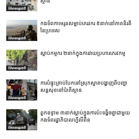
ស្ថាន
ព័ត៌មានអន្តរជាតិ
កងទ័ពកាមេរូនសម្លាប់ភេរវករ ៥នាក់នៅភាគនិរតី
នៃប្រទេស
ព័ត៌មានអន្តរជាតិ
ស្លាប់កម្មករ ២នាក់ក្នុងការវាយប្រហារភេរវកម្ម
ព័ត៌មានអន្តរជាតិ
ការបំផ្ទុះគ្រាប់បែកនៅស្រុកស្វាតបង្ហាញពីបញ្ហា
សន្តសុខនៅប៉ាគីស្ថាន
ព័ត៌មានអន្តរជាតិ
ពួកឧទ្ទាម ៣នាក់ស្លាប់ក្នុងការប៉ះទង្គិចគ្នាជាមួយ
កងទ័ពរដ្ឋាភិបាលហ្វីលីពីន
ព័ត៌មានអន្តរជាតិ