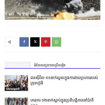
ព័ត៌មានស្រដៀងគ្នា
ព័ត៌មានផ្សេងៗជាច្រើនទៀត
ជនស៊ីវិល ១១នាក់របួសក្នុងការវាយប្រហាររបស់
ក្រុមហ៊ូធី
ព័ត៌មានអន្តរជាតិ
ភេរវករ ១២នាក់ស្លាប់ក្នុងប្រតិបត្តិការនៅប៉ាគី