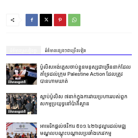
ព័ត៌មានស្រដៀងគ្នា
ព័ត៌មានផ្សេងៗជាច្រើនទៀត
ប៉ូលិសអង់គ្លេសចាប់ខ្លួនមនុស្សជាច្រើននាក់ដែល
គាំទ្រដល់ក្រុម Palestine Action ដែលត្រូវ
បានហាមឃាត់
ព័ត៌មានអន្តរជាតិ
ស្លាប់ប៉ូលិស ៧នាក់ក្នុងការវាយប្រហាររបស់ពួក
សកម្មប្រយុទ្ធនៅប៉ាគីស្ថាន
ព័ត៌មានអន្តរជាតិ
អាមេរិកផ្តល់ថវិការ ៥០១.៤២៦ដុល្លារដល់មជ្ឈ
មណ្ឌលបណ្តុះបណ្តាលប្រឆាំងភេរវកម្ម