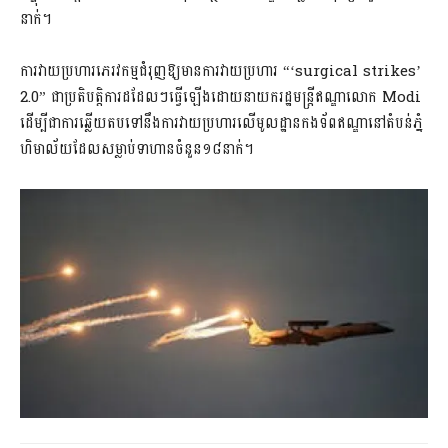
នាក់។
ការវាយប្រហារភេរវកម្មជំរុញឱ្យមានការវាយប្រហារ “‘surgical strikes’
2.0” ជាប្រតិបត្តិការដដែលៗធ្វើឡើងដោយនាយក​រដ្ឋមន្ត្រី​ឥណ្ឌា​​លោក Modi
ដើម្បីជាការឆ្លើយតបទៅនឹងការវាយប្រហារលើមូលដ្ឋានកងទ័ពឥណ្ឌា​នៅតំបន់ភ្នំ​
ហិមាល័យដែលសម្លាប់ទាហានចំនួន១៨នាក់។