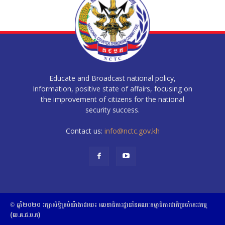
Educate and Broadcast national policy,
Information, positive state of affairs, focusing on
the improvement of citizens for the national
security success.
Contact us:
info@nctc.gov.kh
© ឆ្នាំ២០២០​ ​រក្សាសិទ្ធិ​គ្រប់យ៉ាង​ដោយ​៖​ ​លេខាធិការដ្ឋាននៃគណៈកម្មាធិការជាតិប្រចាំភេរវកម្ម
(ល.គ.ជ.ប.ភ)